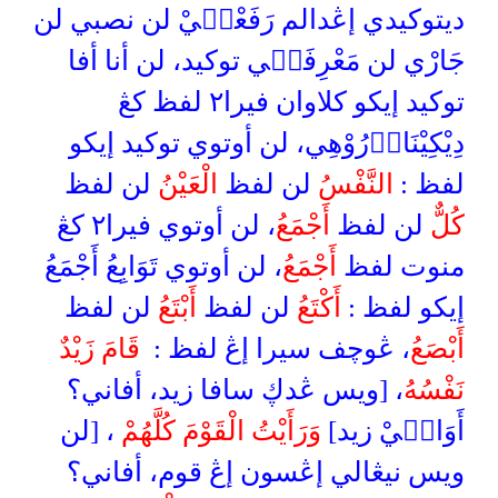
ديتوكيدي إڠدالم رَفَعْنۤيْ لن نصبي لن
جَارْي لن مَعْرِفَتۤي توكيد، لن أنا أفا
توكيد إيكو كلاوان فيرا٢ لفظ كڠ
دِيْكِيْنَاوۤرُوْهِي، لن أوتوي توكيد إيكو
لفظ :
النَّفْسُ
لن لفظ
الْعَيْنُ
لن لفظ
كُلٌّ
لن لفظ
أَجْمَعُ
، لن أوتوي فيرا٢ كڠ
منوت لفظ
أَجْمَعُ
، لن أوتوي تَوَابِعُ أَجْمَعُ
إيكو لفظ :
أَكْتَعُ
لن لفظ
أَبْتَعُ
لن لفظ
أَبْصَعُ
، ڠوچف سيرا إڠ لفظ :
قَامَ زَيْدٌ
نَفْسُهُ
، [ويس ڠدڮ سافا زيد، أفاني؟
أَوَاكۤيْ زيد]
وَرَأَيْتُ الْقَوْمَ كُلَّهُمْ
، [لن
ويس نيڠالي إڠسون إڠ قوم، أفاني؟