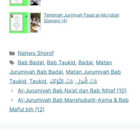
Terjemah Jurmiyah Fasal al-Mu’robat
Qismani (4)
Categories
Nahwu Shorof
Tags
Bab Badal
,
Bab Taukid
,
Badal
,
Matan
Jurumiyah Bab Badal
,
Matan Jurumiyah Bab
Taukid
,
Taukid
,
بَابُ التَّوْكِيْدِ
,
بَابُ الْبَدَلِ
Al-Jurumiyah Bab Na’at dan Bab ‘Athaf (10)
Al-Jurumiyah Bab Manshubatil-Asma & Bab
Maf’ul bih (12)