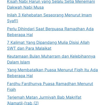
Kisah Nabi Harun yang Selalu Setia Menemani
Dakwah Nabi Musa
Inilah 3 Kehebatan Seseorang Menurut Imam
Syafi’i
Perlu Dihindari Saat Berpuasa Ramadhan Ada
Beberapa Hal
7 Kalimat Yang Dipandang Mulia Disisi Allah
SWT dan Para Malaikat
Keutamaan Bulan Muharram dan Kelebihannya
Dalam Islam
Yang Membatalkan Puasa Menurut Fiqih Itu Ada
Beberapa Hal
Fardhu Fardhunya Puasa Ramadhan Menurut
Fiqih
Terjemah Matan Jurmiyah Bab Makrifat
‘Alamatil-I’rab (2)