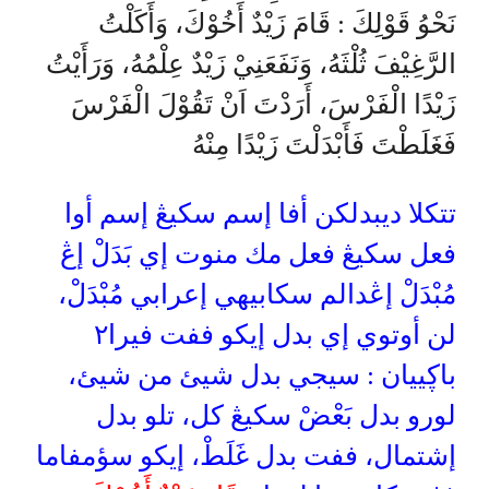
نَحْوُ قَوْلِكَ : قَامَ زَيْدٌ أَخُوْكَ، وَأَكَلْتُ
الرَّغِيْفَ ثُلْثَهُ، وَنَفَعَنِيْ زَيْدٌ عِلْمُهُ، وَرَأَيْتُ
زَيْدًا الْفَرْسَ، أَرَدْتَ اَنْ تَقُوْلَ الْفَرْسَ
فَغَلَطْتَ فَأَبْدَلْتَ زَيْدًا مِنْهُ
تتكلا ديبدلكن أفا إسم سكيڠ إسم أوا
فعل سكيڠ فعل مك منوت إي بَدَلْ إڠ
مُبْدَلْ إڠدالم سكابيهي إعرابي مُبْدَلْ،
لن أوتوي إي بدل إيكو ففت فيرا٢
باڮييان : سيجي بدل شيئ من شيئ،
لورو بدل بَعْضْ سكيڠ كل، تلو بدل
إشتمال، ففت بدل غَلَطْ، إيكو سؤمفاما