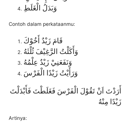
وَبَدَلُ الْغَلَطِ
Contoh dalam perkataanmu:
قَامَ زَيْدٌ أَخُوْكَ
وَأَكَلْتُ الرَّغِيْفَ ثُلْثَهُ
وَنَفَعَنِيْ زَيْدٌ عِلْمُهُ
وَرَأَيْتُ زَيْدًا الْفَرْسَ
أَرَدْتَ اَنْ تَقُوْلَ الْفَرْسَ فَغَلَطْتَ فَأَبْدَلْتَ
زَيْدًا مِنْهُ
Artinya: