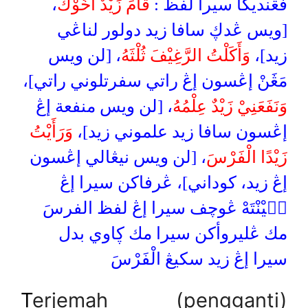
،
قَامَ زَيْدٌ أَخُوْكَ
فڠنديكا سيرا لفظ :
[ويس ڠدڮ سافا زيد دولور لناڠي
زيد]،
وَأَكَلْتُ الرَّغِيْفَ ثُلْثَهُ
، [لن ويس
مَڠَنْ إڠسون إڠ راتي سفرتلوني راتي]،
وَنَفَعَنِيْ زَيْدٌ عِلْمُهُ
، [لن ويس منفعة إڠ
إڠسون سافا زيد علموني زيد]،
وَرَأَيْتُ
زَيْدًا الْفَرْسَ
، [لن ويس نيڠالي إڠسون
إڠ زيد، كوداني]، ڠرفاكن سيرا إڠ
يۤيْنْتَهْ ڠوچف سيرا إڠ لفظ الفرسَ
مك ڠليروأكن سيرا مك ڮاوي بدل
سيرا إڠ زيد سكيڠ الْفَرْسَ
T
erjemah (pengganti)