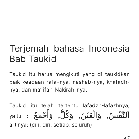
Terjemah bahasa Indonesia
Bab Taukid
Taukid itu harus mengikuti yang di taukidkan
baik keadaan rafa’-nya, nashab-nya, khafadh-
nya, dan ma’rifah-Nakirah-nya.
Taukid itu telah tertentu lafadzh-lafazhnya,
اَلنَّفْسُ, وَالْعَيْنُ, وَكُلُّ, وَأَجْمَعُ
yaitu :
artinya: (diri, diri, setiap, seluruh)