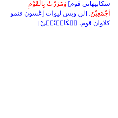
سكابيهاني قوم]
وَمَرَرْتُ بِالْقَوْمِ
اَجْمَعِيْنَ
. [لن ويس ليوات إڠسون فتمو
كلاوان قوم، سۤكَابۤيْهۤيْ]