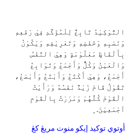
التَّوْكِيْدُ تَابِعٌ لِلْمُؤَكَّدِ فِيْ رَفْعِهِ
وَنَصْبِهِ وَخَفْضِهِ وَتَعْرِيْفِهِ وَيَكُوْنُ
بِأَلْفَاظٍ مَعْلُوْمَةٍ وَهِيَ النَّفْسُ
وَالْعَيْنُ وَكُلٌّ وَأَجْمَعُ وَتَوَابِعُ
أَجْمَعُ، وَهِيَ أَكْتَعُ وَأَبْتَعُ وَأَبْصَعُ،
تَقُوْلُ قَامَ زَيْدٌ نَفْسُهُ وَرَأَيْتُ
الْقَوْمَ كُلَّهُمْ وَمَرَرْتُ بِالْقَوْمِ
اَجْمَعِيْنَ.﯁
أوتوي توكيد إيكو منوت مريڠ كڠ