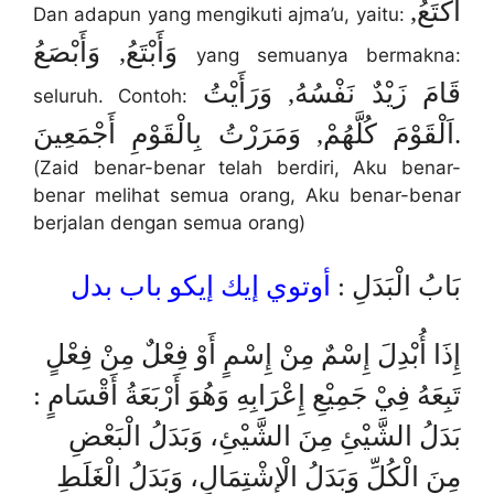
أَكْتَعُ,
Dan adapun yang mengikuti ajma’u, yaitu:
وَأَبْتَعُ, وَأَبْصَعُ
yang semuanya bermakna:
قَامَ زَيْدٌ نَفْسُهُ, وَرَأَيْتُ
seluruh. Contoh:
اَلْقَوْمَ كُلَّهُمْ, وَمَرَرْتُ بِالْقَوْمِ أَجْمَعِينَ.
(Zaid benar-benar telah berdiri, Aku benar-
benar melihat semua orang, Aku benar-benar
berjalan dengan semua orang)
بَابُ الْبَدَلِ :
أوتوي إيك إيكو باب بدل
إِذَا أُبْدِلَ إِسْمٌ مِنْ إِسْمٍ أَوْ فِعْلٌ مِنْ فِعْلٍ
تَبِعَهُ فِيْ جَمِيْعِ إِعْرَابِهِ وَهُوَ أَرْبَعَةُ أَقْسَامٍ :
بَدَلُ الشَّيْئِ مِنَ الشَّيْئِ، وَبَدَلُ الْبَعْضِ
مِنَ الْكُلِّ وَبَدَلُ الْإِشْتِمَالِ، وَبَدَلُ الْغَلَطِ