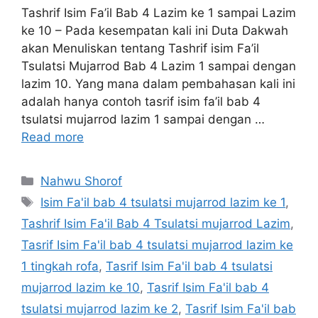
Tashrif Isim Fa’il Bab 4 Lazim ke 1 sampai Lazim
ke 10 – Pada kesempatan kali ini Duta Dakwah
akan Menuliskan tentang Tashrif isim Fa’il
Tsulatsi Mujarrod Bab 4 Lazim 1 sampai dengan
lazim 10. Yang mana dalam pembahasan kali ini
adalah hanya contoh tasrif isim fa’il bab 4
tsulatsi mujarrod lazim 1 sampai dengan …
Read more
Categories
Nahwu Shorof
Tags
Isim Fa'il bab 4 tsulatsi mujarrod lazim ke 1
,
Tashrif Isim Fa'il Bab 4 Tsulatsi mujarrod Lazim
,
Tasrif Isim Fa'il bab 4 tsulatsi mujarrod lazim ke
1 tingkah rofa
,
Tasrif Isim Fa'il bab 4 tsulatsi
mujarrod lazim ke 10
,
Tasrif Isim Fa'il bab 4
tsulatsi mujarrod lazim ke 2
,
Tasrif Isim Fa'il bab