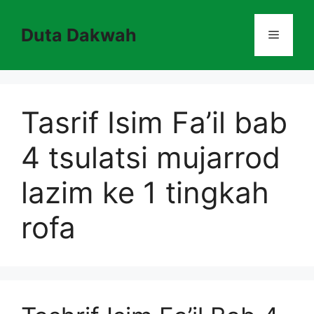
Skip
to
Duta Dakwah
Menu
content
Tasrif Isim Fa’il bab
4 tsulatsi mujarrod
lazim ke 1 tingkah
rofa