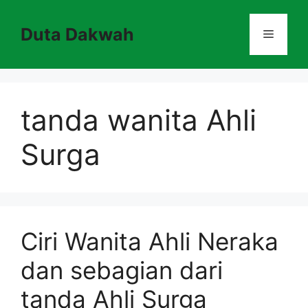
Skip
to
Duta Dakwah
Menu
content
tanda wanita Ahli
Surga
Ciri Wanita Ahli Neraka
dan sebagian dari
tanda Ahli Surga