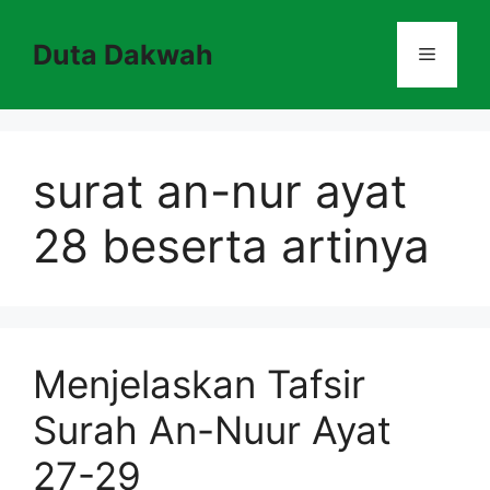
Skip
to
Duta Dakwah
Menu
content
surat an-nur ayat
28 beserta artinya
Menjelaskan Tafsir
Surah An-Nuur Ayat
27-29