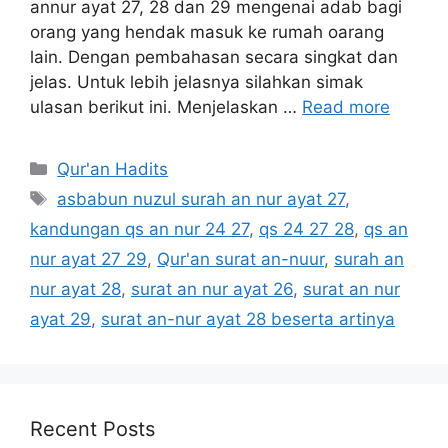
annur ayat 27, 28 dan 29 mengenai adab bagi
orang yang hendak masuk ke rumah oarang
lain. Dengan pembahasan secara singkat dan
jelas. Untuk lebih jelasnya silahkan simak
ulasan berikut ini. Menjelaskan …
Read more
Categories
Qur'an Hadits
Tags
asbabun nuzul surah an nur ayat 27
,
kandungan qs an nur 24 27
,
qs 24 27 28
,
qs an
nur ayat 27 29
,
Qur'an surat an-nuur
,
surah an
nur ayat 28
,
surat an nur ayat 26
,
surat an nur
ayat 29
,
surat an-nur ayat 28 beserta artinya
Recent Posts