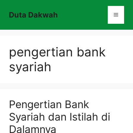
Skip
to
Duta Dakwah
Menu
content
pengertian bank
syariah
Pengertian Bank
Syariah dan Istilah di
Dalamnya