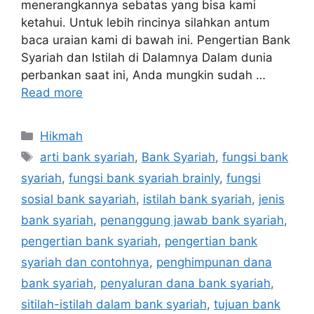
menerangkannya sebatas yang bisa kami
ketahui. Untuk lebih rincinya silahkan antum
baca uraian kami di bawah ini. Pengertian Bank
Syariah dan Istilah di Dalamnya Dalam dunia
perbankan saat ini, Anda mungkin sudah …
Read more
Categories
Hikmah
Tags
arti bank syariah
,
Bank Syariah
,
fungsi bank
syariah
,
fungsi bank syariah brainly
,
fungsi
sosial bank sayariah
,
istilah bank syariah
,
jenis
bank syariah
,
penanggung jawab bank syariah
,
pengertian bank syariah
,
pengertian bank
syariah dan contohnya
,
penghimpunan dana
bank syariah
,
penyaluran dana bank syariah
,
sitilah-istilah dalam bank syariah
,
tujuan bank