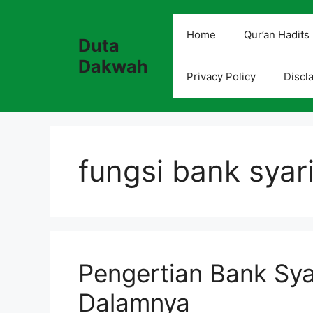
Skip
to
Home
Qur’an Hadits
Duta
content
Dakwah
Privacy Policy
Discl
fungsi bank syari
Pengertian Bank Syar
Dalamnya