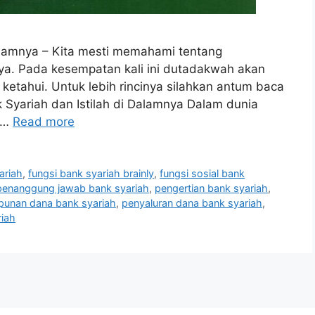
Dalamnya – Kita mesti memahami tentang
ya. Pada kesempatan kali ini dutadakwah akan
etahui. Untuk lebih rincinya silahkan antum baca
k Syariah dan Istilah di Dalamnya Dalam dunia
h …
Read more
ariah
,
fungsi bank syariah brainly
,
fungsi sosial bank
penanggung jawab bank syariah
,
pengertian bank syariah
,
unan dana bank syariah
,
penyaluran dana bank syariah
,
riah