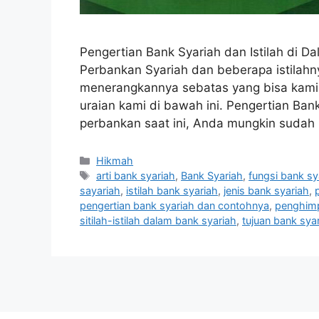
Pengertian Bank Syariah dan Istilah di 
Perbankan Syariah dan beberapa istilahn
menerangkannya sebatas yang bisa kami k
uraian kami di bawah ini. Pengertian Ban
perbankan saat ini, Anda mungkin suda
Categories
Hikmah
Tags
arti bank syariah
,
Bank Syariah
,
fungsi bank sy
sayariah
,
istilah bank syariah
,
jenis bank syariah
,
pengertian bank syariah dan contohnya
,
penghimp
sitilah-istilah dalam bank syariah
,
tujuan bank sya