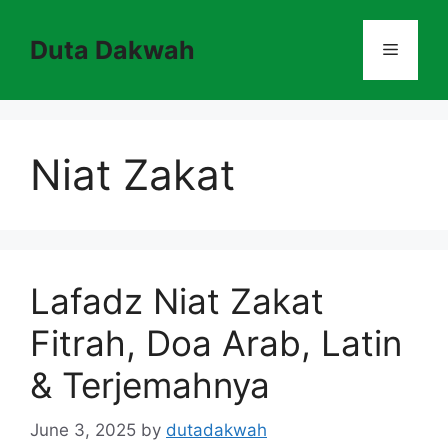
Skip
to
Duta Dakwah
Menu
content
Niat Zakat
Lafadz Niat Zakat
Fitrah, Doa Arab, Latin
& Terjemahnya
June 3, 2025
by
dutadakwah