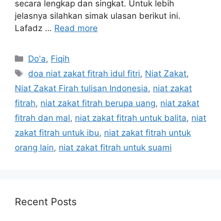
secara lengkap dan singkat. Untuk lebih
jelasnya silahkan simak ulasan berikut ini.
Lafadz …
Read more
Categories
Do'a
,
Fiqih
Tags
doa niat zakat fitrah idul fitri
,
Niat Zakat
,
Niat Zakat Firah tulisan Indonesia
,
niat zakat
fitrah
,
niat zakat fitrah berupa uang
,
niat zakat
fitrah dan mal
,
niat zakat fitrah untuk balita
,
niat
zakat fitrah untuk ibu
,
niat zakat fitrah untuk
orang lain
,
niat zakat fitrah untuk suami
Recent Posts