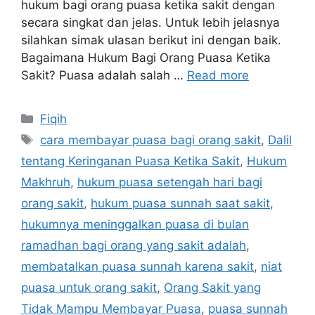
hukum bagi orang puasa ketika sakit dengan
secara singkat dan jelas. Untuk lebih jelasnya
silahkan simak ulasan berikut ini dengan baik.
Bagaimana Hukum Bagi Orang Puasa Ketika
Sakit? Puasa adalah salah …
Read more
Categories
Fiqih
Tags
cara membayar puasa bagi orang sakit
,
Dalil
tentang Keringanan Puasa Ketika Sakit
,
Hukum
Makhruh
,
hukum puasa setengah hari bagi
orang sakit
,
hukum puasa sunnah saat sakit
,
hukumnya meninggalkan puasa di bulan
ramadhan bagi orang yang sakit adalah
,
membatalkan puasa sunnah karena sakit
,
niat
puasa untuk orang sakit
,
Orang Sakit yang
Tidak Mampu Membayar Puasa
,
puasa sunnah