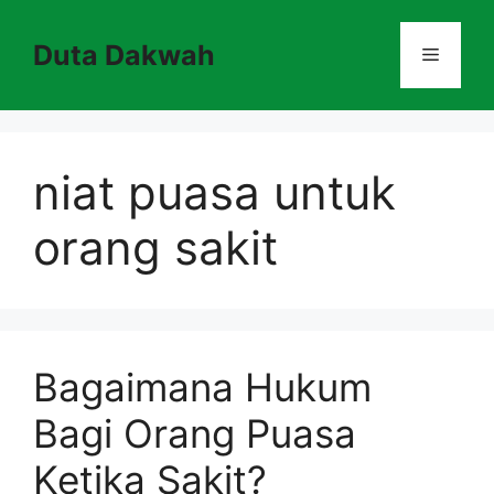
Skip
to
Duta Dakwah
Menu
content
niat puasa untuk
orang sakit
Bagaimana Hukum
Bagi Orang Puasa
Ketika Sakit?