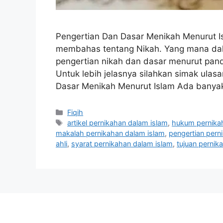
Pengertian Dan Dasar Menikah Menurut 
membahas tentang Nikah. Yang mana dal
pengertian nikah dan dasar menurut pand
Untuk lebih jelasnya silahkan simak ulas
Dasar Menikah Menurut Islam Ada banya
Categories
Fiqih
Tags
artikel pernikahan dalam islam
,
hukum pernika
makalah pernikahan dalam islam
,
pengertian pern
ahli
,
syarat pernikahan dalam islam
,
tujuan pernik