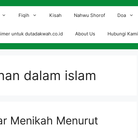
Fiqih
Kisah
Nahwu Shorof
Doa
aimer untuk dutadakwah.co.id
About Us
Hubungi Kam
han dalam islam
ar Menikah Menurut