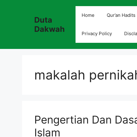
Skip
to
Home
Qur’an Hadits
Duta
content
Dakwah
Privacy Policy
Discl
makalah pernika
Pengertian Dan Das
Islam