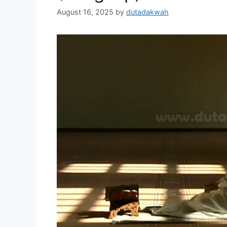
August 16, 2025
by
dutadakwah