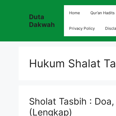
Skip
to
Home
Qur’an Hadits
Duta
content
Dakwah
Privacy Policy
Discl
Hukum Shalat Ta
Sholat Tasbih : Doa
(Lengkap)