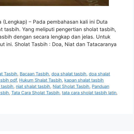
a (Lengkap) – Pada pembahasan kali ini Duta
tasbih. Yang meliputi pengertian sholat tasbih,
asbih dengan secara lengkap dan jelas. Untuk
ut ini. Sholat Tasbih : Doa, Niat dan Tatacaranya
at Tasbih
,
Bacaan Tasbih
,
doa shalat tasbih
,
doa shalat
asbih pdf
,
Hukum Shalat Tasbih
,
kapan shalat tasbih
 tasbih
,
niat shalat tasbih
,
Niat Sholat Tasbih
,
Panduan
asbih
,
Tata Cara Sholat Tasbih
,
tata cara sholat tasbih latin
,