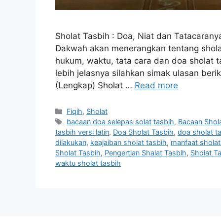
Sholat Tasbih : Doa, Niat dan Tatacarany
Dakwah akan menerangkan tentang sholat 
hukum, waktu, tata cara dan doa sholat t
lebih jelasnya silahkan simak ulasan berik
(Lengkap) Sholat …
Read more
Categories
Fiqih
,
Sholat
Tags
bacaan doa selepas solat tasbih
,
Bacaan Shol
tasbih versi latin
,
Doa Sholat Tasbih
,
doa sholat t
dilakukan
,
keajaiban sholat tasbih
,
manfaat sholat
Sholat Tasbih
,
Pengertian Shalat Tasbih
,
Sholat T
waktu sholat tasbih