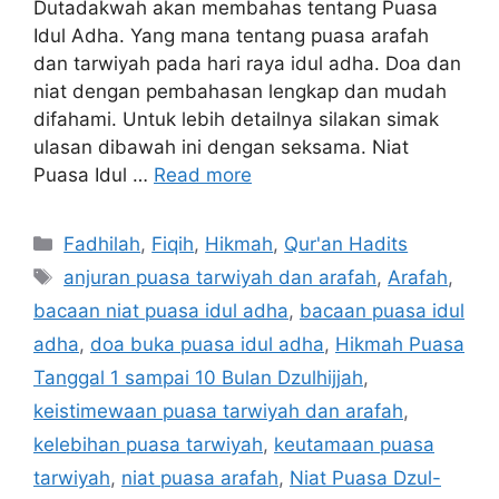
Dutadakwah akan membahas tentang Puasa
Idul Adha. Yang mana tentang puasa arafah
dan tarwiyah pada hari raya idul adha. Doa dan
niat dengan pembahasan lengkap dan mudah
difahami. Untuk lebih detailnya silakan simak
ulasan dibawah ini dengan seksama. Niat
Puasa Idul …
Read more
Categories
Fadhilah
,
Fiqih
,
Hikmah
,
Qur'an Hadits
Tags
anjuran puasa tarwiyah dan arafah
,
Arafah
,
bacaan niat puasa idul adha
,
bacaan puasa idul
adha
,
doa buka puasa idul adha
,
Hikmah Puasa
Tanggal 1 sampai 10 Bulan Dzulhijjah
,
keistimewaan puasa tarwiyah dan arafah
,
kelebihan puasa tarwiyah
,
keutamaan puasa
tarwiyah
,
niat puasa arafah
,
Niat Puasa Dzul-