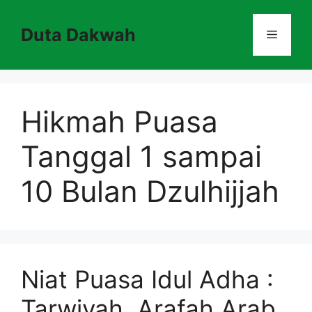
Skip
to
Duta Dakwah
Menu
content
Hikmah Puasa
Tanggal 1 sampai
10 Bulan Dzulhijjah
Niat Puasa Idul Adha :
Tarwiyah, Arafah Arab