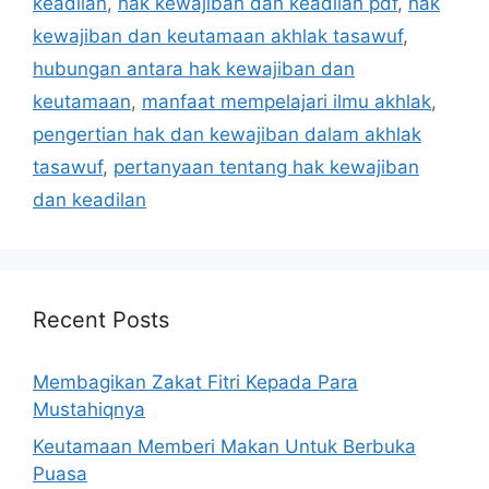
keadilan
,
hak kewajiban dan keadilan pdf
,
hak
kewajiban dan keutamaan akhlak tasawuf
,
hubungan antara hak kewajiban dan
keutamaan
,
manfaat mempelajari ilmu akhlak
,
pengertian hak dan kewajiban dalam akhlak
tasawuf
,
pertanyaan tentang hak kewajiban
dan keadilan
Recent Posts
Membagikan Zakat Fitri Kepada Para
Mustahiqnya
Keutamaan Memberi Makan Untuk Berbuka
Puasa