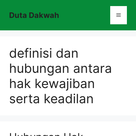
Skip
to
Duta Dakwah
Menu
content
definisi dan
hubungan antara
hak kewajiban
serta keadilan