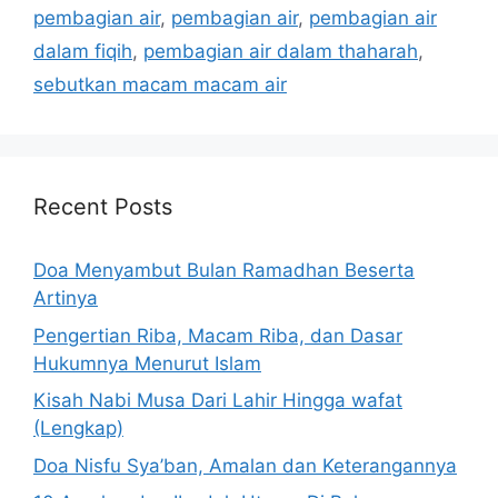
pembagian air
,
pembagian air
,
pembagian air
dalam fiqih
,
pembagian air dalam thaharah
,
sebutkan macam macam air
Recent Posts
Doa Menyambut Bulan Ramadhan Beserta
Artinya
Pengertian Riba, Macam Riba, dan Dasar
Hukumnya Menurut Islam
Kisah Nabi Musa Dari Lahir Hingga wafat
(Lengkap)
Doa Nisfu Sya’ban, Amalan dan Keterangannya