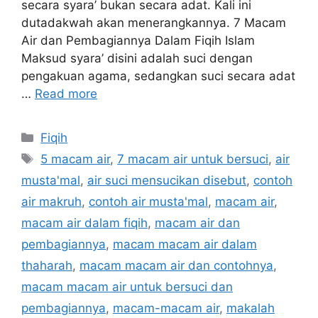
secara syara’ bukan secara adat. Kali ini
dutadakwah akan menerangkannya. 7 Macam
Air dan Pembagiannya Dalam Fiqih Islam
Maksud syara’ disini adalah suci dengan
pengakuan agama, sedangkan suci secara adat
…
Read more
Categories
Fiqih
Tags
5 macam air
,
7 macam air untuk bersuci
,
air
musta'mal
,
air suci mensucikan disebut
,
contoh
air makruh
,
contoh air musta'mal
,
macam air
,
macam air dalam fiqih
,
macam air dan
pembagiannya
,
macam macam air dalam
thaharah
,
macam macam air dan contohnya
,
macam macam air untuk bersuci dan
pembagiannya
,
macam-macam air
,
makalah