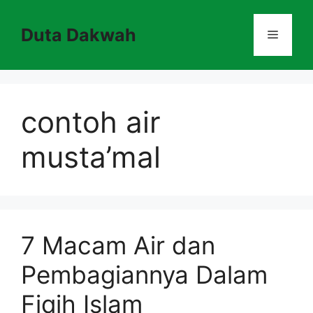
Skip
to
Duta Dakwah
Menu
content
contoh air
musta’mal
7 Macam Air dan
Pembagiannya Dalam
Fiqih Islam