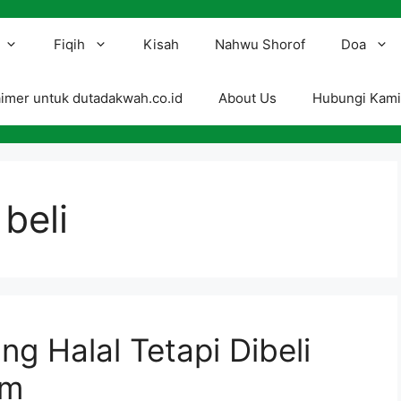
Fiqih
Kisah
Nahwu Shorof
Doa
aimer untuk dutadakwah.co.id
About Us
Hubungi Kam
 beli
g Halal Tetapi Dibeli
am