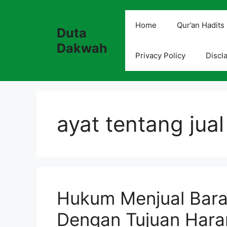
Skip
to
Home
Qur’an Hadits
Duta
content
Dakwah
Privacy Policy
Discl
ayat tentang jual
Hukum Menjual Baran
Dengan Tujuan Har