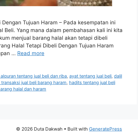
li Dengan Tujuan Haram – Pada kesempatan ini
Beli. Yang mana dalam pembahasan kali ini kita
um menjual barang halal akan tetapi dibeli
ang Halal Tetapi Dibeli Dengan Tujuan Haram
dupan …
Read more
 alquran tentang jual beli dan riba
,
ayat tentang jual beli
,
dalil
 transaksi jual beli barang haram
,
hadits tentang jual beli
i barang halal dan haram
© 2026 Duta Dakwah
• Built with
GeneratePress