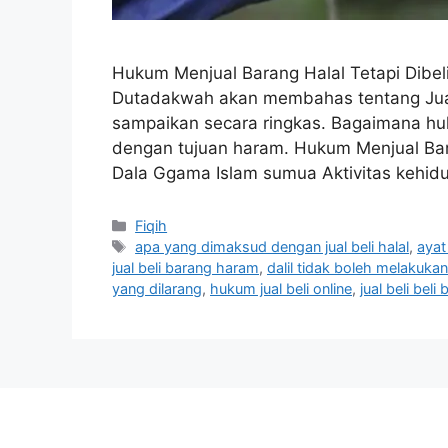
Hukum Menjual Barang Halal Tetapi Dibe
Dutadakwah akan membahas tentang Jual 
sampaikan secara ringkas. Bagaimana huk
dengan tujuan haram. Hukum Menjual Bar
Dala Ggama Islam sumua Aktivitas kehi
Categories
Fiqih
Tags
apa yang dimaksud dengan jual beli halal
,
ayat
jual beli barang haram
,
dalil tidak boleh melakukan
yang dilarang
,
hukum jual beli online
,
jual beli bel