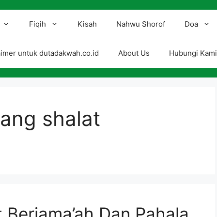
Fiqih
Kisah
Nahwu Shorof
Doa
aimer untuk dutadakwah.co.id
About Us
Hubungi Kam
tang shalat
t Berjama’ah Dan Pahala