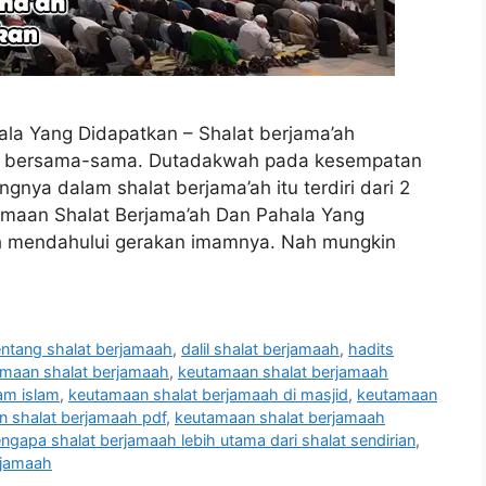
la Yang Didapatkan – Shalat berjama’ah
ra bersama-sama. Dutadakwah pada kesempatan
nya dalam shalat berjama’ah itu terdiri dari 2
maan Shalat Berjama’ah Dan Pahala Yang
h mendahului gerakan imamnya. Nah mungkin
entang shalat berjamaah
,
dalil shalat berjamaah
,
hadits
maan shalat berjamaah
,
keutamaan shalat berjamaah
am islam
,
keutamaan shalat berjamaah di masjid
,
keutamaan
 shalat berjamaah pdf
,
keutamaan shalat berjamaah
ngapa shalat berjamaah lebih utama dari shalat sendirian
,
rjamaah