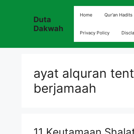
Skip
to
Home
Qur’an Hadits
Duta
content
Dakwah
Privacy Policy
Discl
ayat alquran ten
berjamaah
11 Keutamaan Shala