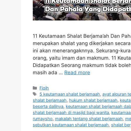
11 Keutamaan Shalat Berjama’ah Dan Paha
merupakan shalat yang dikerjakan seca
ini akan menerangaknnya. Sekurang-kurang
orang, yaitu imam dan makmum. 11 Keuta
Didapatkan Seorang makmum tidak bole
masih ada …
Read more
Categories
Fiqih
Tags
5 keutamaan shalat berjamaah
,
ayat alquran t
shalat berjamaah
,
hukum shalat berjamaah
,
keuta
beserta dalilnya
,
keutamaan shalat berjamaah dal
shalat berjamaah di masjid bagi wanita
,
keutamaan
rumaysho
,
makalah tentang shalat berjamaah
,
me
sebutkan keutamaan shalat berjamaah
,
shalat be