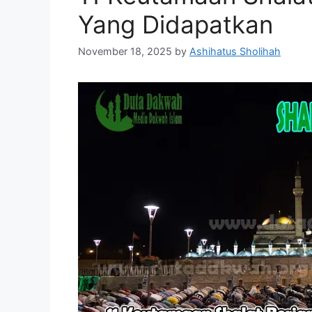
Yang Didapatkan
November 18, 2025
by
Ashihatus Sholihah