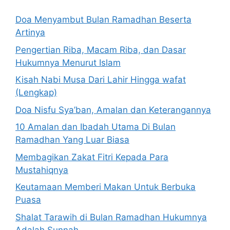
Doa Menyambut Bulan Ramadhan Beserta
Artinya
Pengertian Riba, Macam Riba, dan Dasar
Hukumnya Menurut Islam
Kisah Nabi Musa Dari Lahir Hingga wafat
(Lengkap)
Doa Nisfu Sya’ban, Amalan dan Keterangannya
10 Amalan dan Ibadah Utama Di Bulan
Ramadhan Yang Luar Biasa
Membagikan Zakat Fitri Kepada Para
Mustahiqnya
Keutamaan Memberi Makan Untuk Berbuka
Puasa
Shalat Tarawih di Bulan Ramadhan Hukumnya
Adalah Sunnah