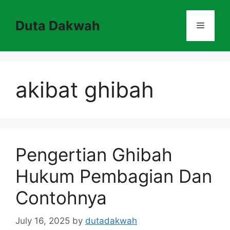
Skip
to
Duta Dakwah
Menu
content
akibat ghibah
Pengertian Ghibah
Hukum Pembagian Dan
Contohnya
July 16, 2025
by
dutadakwah