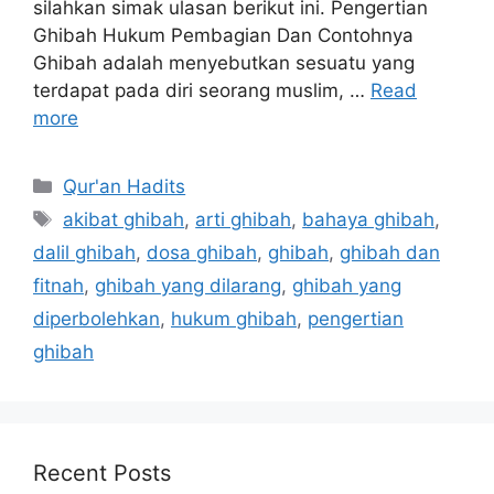
silahkan simak ulasan berikut ini. Pengertian
Ghibah Hukum Pembagian Dan Contohnya
Ghibah adalah menyebutkan sesuatu yang
terdapat pada diri seorang muslim, …
Read
more
Categories
Qur'an Hadits
Tags
akibat ghibah
,
arti ghibah
,
bahaya ghibah
,
dalil ghibah
,
dosa ghibah
,
ghibah
,
ghibah dan
fitnah
,
ghibah yang dilarang
,
ghibah yang
diperbolehkan
,
hukum ghibah
,
pengertian
ghibah
Recent Posts