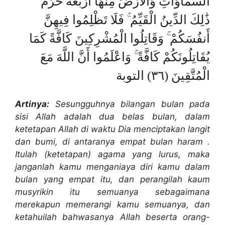
السَّمَاوَاتِ وَالْأَرْضَ مِنْهَا أَرْبَعَةٌ حُرُمٌ ۚ
ذَٰلِكَ الدِّينُ الْقَيِّمُ ۚ فَلَا تَظْلِمُوا فِيهِنَّ
أَنفُسَكُمْ ۚ وَقَاتِلُوا الْمُشْرِكِينَ كَافَّةً كَمَا
يُقَاتِلُونَكُمْ كَافَّةً ۚ وَاعْلَمُوا أَنَّ اللَّهَ مَعَ
الْمُتَّقِينَ (٣٦) التوبة
Artinya:
Sesungguhnya bilangan bulan pada
sisi Allah adalah dua belas bulan, dalam
ketetapan Allah di waktu Dia menciptakan langit
dan bumi, di antaranya empat bulan haram .
Itulah (ketetapan) agama yang lurus, maka
janganlah kamu menganiaya diri kamu dalam
bulan yang empat itu, dan perangilah kaum
musyrikin itu semuanya sebagaimana
merekapun memerangi kamu semuanya, dan
ketahuilah bahwasanya Allah beserta orang-