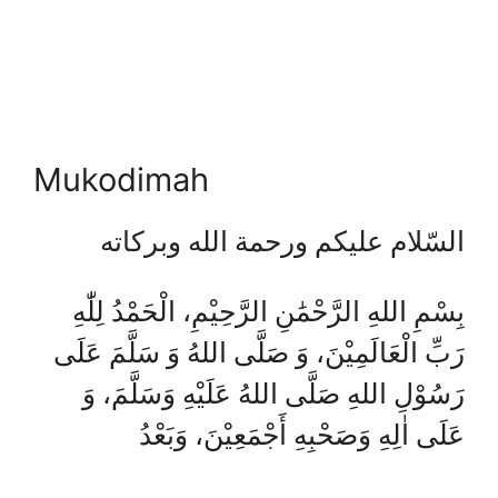
Mukodimah
السّلام عليكم ورحمة الله وبركاته
بِسْمِ اللهِ الرَّحْمَٰنِ الرَّحِيْمِ، الْحَمْدُ لِلّٰهِ
رَبِّ الْعَالَمِيْنَ، وَ صَلَّى اللهُ وَ سَلَّمَ عَلَى
رَسُوْلِ اللهِ صَلَّى اللهُ عَلَيْهِ وَسَلَّمَ، وَ
عَلَى اٰلِهِ وَصَحْبِهِ أَجْمَعِيْنَ، وَبَعْدُ