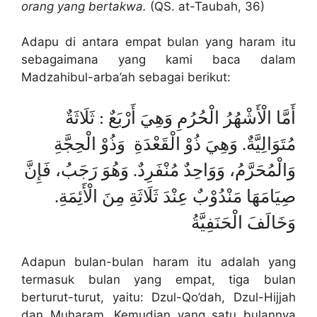
orang yang bertakwa.
(QS. at-Taubah, 36)
Adapu di antara empat bulan yang haram itu
sebagaimana yang kami baca dalam
Madzahibul-arba’ah sebagai berikut:
أَمَّا الْأَشْهُرُ الْحُرُمِ وَهِيَ أَرْبَعٌ : ثَلَاثَةٌ
مُتَوَالِيَّةٌ. وَهِيَ ذُوْ الْقَعْدَةِ وَذُوْ الْحِجَّةِ
وَالْمُحَرَّمُ، وَوَاحِدٌ مُنْفَرِدٌ. وَهُوَ رَجَبُ، فَإِنَّ
صِيَامَهَا مَنْدُوْبٌ عِنْدَ ثَلَاثَةِ مِنَ الْأَئِمَةِ.
وَخَالَفَ الْحَنَفِيَّةُ
Adapun bulan-bulan haram itu adalah yang
termasuk bulan yang empat, tiga bulan
berturut-turut, yaitu: Dzul-Qo’dah, Dzul-Hijjah
dan Muharam. Kemudian yang satu bulannya