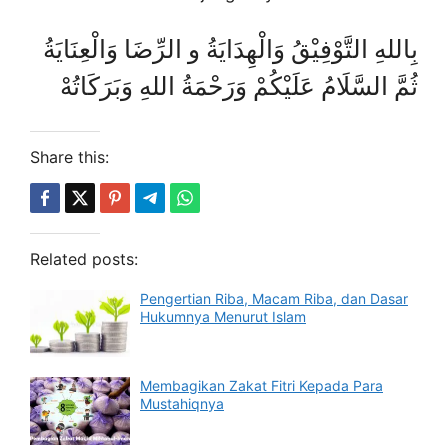
بِاللهِ التَّوْفِيْقُ وَالْهِدَايَةُ و الرِّضَا وَالْعِنَايَةُ
ثُمَّ السَّلَامُ عَلَيْكُمْ وَرَحْمَةُ اللهِ وَبَرَكَاتُهْ
Share this:
Related posts:
Pengertian Riba, Macam Riba, dan Dasar
Hukumnya Menurut Islam
Membagikan Zakat Fitri Kepada Para
Mustahiqnya