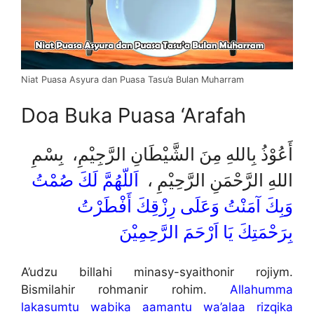
Niat Puasa Asyura dan Puasa Tasu’a Bulan Muharram
Doa Buka Puasa ‘Arafah
أَعُوْذُ بِاللهِ مِنَ الشَّيْطَانِ الرَّجِيْمِ، بِسْمِ
اللهِ الرَّحْمَنِ الرَّحِيْمِ ،
اَللّهُمَّ لَكَ صُمْتُ
وَبِكَ آمَنْتُ وَعَلَى رِزْقِكَ أَفْطَرْتُ
بِرَحْمَتِكَ يَا اَرْحَمَ الرَّحِمِيْنَ
A’udzu billahi minasy-syaithonir rojiym.
Bismilahir rohmanir rohim.
Allahumma
lakasumtu wabika aamantu wa’alaa rizqika