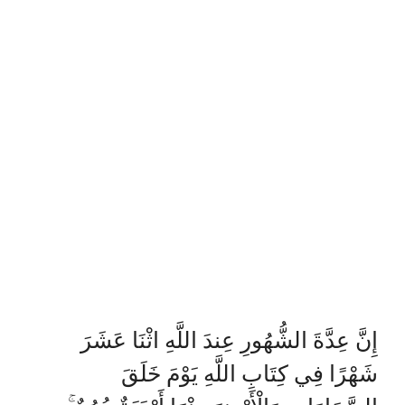
إِنَّ عِدَّةَ الشُّهُورِ عِندَ اللَّهِ اثْنَا عَشَرَ
شَهْرًا فِي كِتَابِ اللَّهِ يَوْمَ خَلَقَ