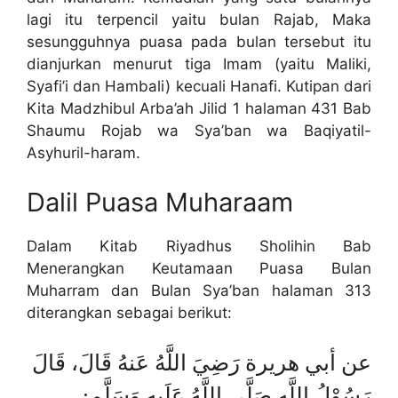
lagi itu terpencil yaitu bulan Rajab, Maka
sesungguhnya puasa pada bulan tersebut itu
dianjurkan menurut tiga Imam (yaitu Maliki,
Syafi’i dan Hambali) kecuali Hanafi. Kutipan dari
Kita Madzhibul Arba’ah Jilid 1 halaman 431 Bab
Shaumu Rojab wa Sya’ban wa Baqiyatil-
Asyhuril-haram.
Dalil Puasa Muharaam
Dalam Kitab Riyadhus Sholihin Bab
Menerangkan Keutamaan Puasa Bulan
Muharram dan Bulan Sya’ban halaman 313
diterangkan sebagai berikut:
عن أبي هريرة رَضِيَ اللَّهُ عَنهُ قَالَ، قَالَ
رَسُوْلُ اللَّهِ صَلَّى اللَّهُ عَلَيهِ وَسَلَّم: