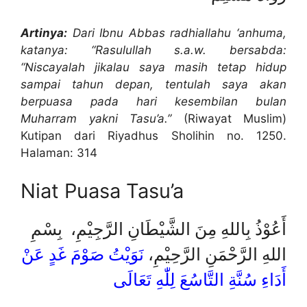
Artinya:
Dari Ibnu Abbas radhiallahu ‘anhuma,
katanya: “Rasulullah s.a.w. bersabda:
“Niscayalah jikalau saya masih tetap hidup
sampai tahun depan, tentulah saya akan
berpuasa pada hari kesembilan bulan
Muharram yakni Tasu’a.”
(Riwayat Muslim)
Kutipan dari Riyadhus Sholihin no. 1250.
Halaman: 314
Niat Puasa Tasu’a
أَعُوْذُ بِاللهِ مِنَ الشَّيْطَانِ الرَّجِيْمِ، بِسْمِ
اللهِ الرَّحْمَنِ الرَّحِيْمِ،
نَوَيْتُ صَوْمَ غَدٍ عَنْ
أَدَاءِ سُنَّةِ التَّاسُعَ لِلّٰهِ تَعَالَى