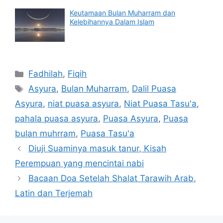
Keutamaan Bulan Muharram dan
Kelebihannya Dalam Islam
Categories
Fadhilah
,
Fiqih
Tags
Asyura
,
Bulan Muharram
,
Dalil Puasa
Asyura
,
niat puasa asyura
,
Niat Puasa Tasu'a
,
pahala puasa asyura
,
Puasa Asyura
,
Puasa
bulan muhrram
,
Puasa Tasu'a
Diuji Suaminya masuk tanur, Kisah
Perempuan yang mencintai nabi
Bacaan Doa Setelah Shalat Tarawih Arab,
Latin dan Terjemah