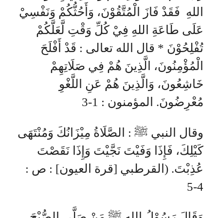
اللهِ فَقَدْ فَازَ الْمُتَّقُوْنَ، وَأَحُثُّكُمْ وَنَفْسِيْ
عَلَى طَاعَةِ اللهِ فِيْ كُلِّ وَقْتِ لَّعَلَّكُمْ
تُفْلِحُوْنَ * قال الله تعالى : قَدْ أَفْلَحَ
الْمُؤْمِنُونَ، الَّذِينَ هُمْ فِي صَلَاتِهِمْ
خَاشِعُونَ، وَالَّذِينَ هُمْ عَنِ اللَّغْوِ
مُعْرِضُونَ. المؤمنون : 1-3
وقال النبي ﷺ : الصَّلَاةُ مِيْزَانُكَ وَمُنْتَهَى
كَيْلِكَ، فَإِذَا وَفَيْتَ نَجَّيْتَ وَإِذَا نَقَصْتَ
عُذِبْتَ. (القرطبي [قرة العيون] : ص :
4-5
وَقَالَ رَسُوْلُ اللهِ ﷺ مَنْ صَلَّى الصُّبْحَ