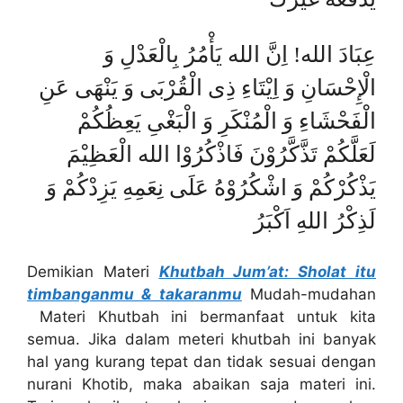
عِبَادَ الله! اِنَّ الله يَأْمُرُ بِالْعَدْلِ وَ
الْإِحْسَانِ وَ اِيْتَاءِ ذِى الْقُرْبَى وَ يَنْهَى عَنِ
الْفَحْشَاءِ وَ الْمُنْكَرِ وَ الْبَغْىِ يَعِظُكُمْ
لَعَلَّكُمْ تَذَّكَّرُوْنَ فَاذْكُرُوْا الله الْعَظِيْمَ
يَذْكُرْكُمْ وَ اشْكُرُوْهُ عَلَى نِعَمِهِ يَزِدْكُمْ وَ
لَذِكْرُ اللهِ اَكْبَرُ
Demikian Materi
Khutbah Jum’at: Sholat itu
timbanganmu & takaranmu
Mudah-mudahan
Materi Khutbah ini bermanfaat untuk kita
semua. Jika dalam meteri khutbah ini banyak
hal yang kurang tepat dan tidak sesuai dengan
nurani Khotib, maka abaikan saja materi ini.