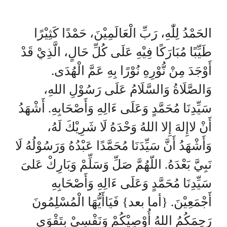
الحَمْدُ لِلّٰهِ، رَبِّ الْعَالَمِيْنَ، حَمْدًا كَثِيْرًا
طَيِّبًا مُبَارَكًا فِيْهِ عَلَى كُلِّ حَالٍ، الَّذِيْ قَدْ
أَوْجَدَ مِنْ نُّوْرِهِ نُوْرًا بِهِ عَمَّ الْهُدَى.
وَالصَّلَاةُ وَالسَّلَامُ عَلَى رَسُوْلِ اللهِ،
سَيِّدِنَا مُحَمَّدٍ وَعَلَى ءَالِهِ وَأَصْحَابِهِ. أَشْهَدُ
أَنْ لاإِلهَ إِلا اللهُ وَحْدَهُ لَا شَرِيْكَ لَهُ،
وَأَشْهَدُ أَنَّ سَيِّدَنَا مُحَمَّدًا عَبْدُهُ وَرَسُوْلُهُ لَا
نَبِيَّ بَعْدَهُ. اللّهُمَّ صَلِّ وَسَلِّمْ وَبَارِكْ عَلىَ
سَيِّدِنَا مُحَمَّدٍ وَعَلَى ءَالِهِ وَأَصْحَابِهِ
أَجْمَعِيْنَ. {أما بعد} فَيَاأَيُّهَا الْمُسْلِمُونَ
رَحِمَكُمُ اللهُ أُوْصِيْكُمْ وَنَفْسِيْ بِتَقْوَى