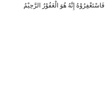
فَاسْتَغْفِرُوْهُ إِنَّهُ هُوَ الْغَفُوْرُ الرَّحِيْمُ