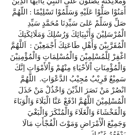
وَمَلَائِكَتَهُ يُصَلُّوْنَ عَلَى النَّبِيْ يَاأَيُّهَا الَّذِيْنَ
أَمَنُوْا صَلُّوْا عَلَيْهِ وَسَلِّمُوْا تَسْلِيْمًا : اللّهُمَّ
صَلِّ وَسَلِّمْ عَلىَ سَيِّدِنَا مُحَمَّدٍ سَيِّدِ
الْمُرْسَلِيْنَ وَأَنْبِيَائِكَ وَرُسُلِكَ وَمَلَائِكَتِكَ
الْمُقَرَّبِيْنَ وَأَهْلِ طَاعَتِكَ أَجْمَعِيْنَ : اَللَّهُمَّ
اغْفِرْ لِلْمُسْلِمِيْنَ وَالْمُسْلِمَاتِ وَالْمُؤْمِنِيْنَ
وَالْمُؤْمِنَاتِ اْلأَحْيَاءِ مِنْهُمْ وَاْلأَمْوَاتِ اِنَّكَ
سَمِيْعٌ قَرِيْبٌ مُجِيْبُ الدَّعْوَاتِ. اللَّهُمَّ
انْصُرْ مَنْ نَصَرَ الدِّيْنَ وَاخْذُلْ مَنْ خَذَلَ
الْمُسْلِمِيْنَ اللَّهُمَّ ادْفَعْ عَنَّا الْبَلَاءَ وَالْوَبَاءَ
وَالْفَخْشَاءَ وَالْغَلَاءَ وَالْمُنْكَرَ وَالْبَغْيَ
وَجَمِيْعَ الْأَمْرَاضِ وَمَوْتَ الْفُجْأَتِ مَالَا
يَدْفَعُهُ غَيْرُكَ