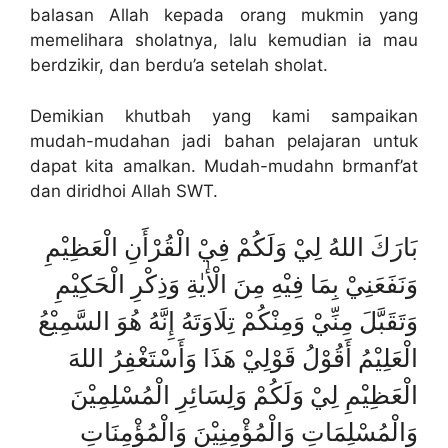
balasan Allah kepada orang mukmin yang
memelihara sholatnya, lalu kemudian ia mau
berdzikir, dan berdu’a setelah sholat.
Demikian khutbah yang kami sampaikan
mudah-mudahan jadi bahan pelajaran untuk
dapat kita amalkan. Mudah-mudahn brmanf’at
dan diridhoi Allah SWT.
بَارَكَ اللهُ لِيْ وَلَكُمْ فِيْ الْقُرْأَنِ الْعَظِيْمِ
وَنَفَعَنِيْ بِمَا فِيْهِ مِنَ الْأٰيٰةِ وَذِكْرِ الْحَكِيْمِ
وَتَقَبَّلَ مِنِّيْ وَمِنْكُمْ تِلَاوَتَهُ إِنَّهُ هُوَ السَّمِيْعُ
الْعَلِيْمُ أَقُوْلُ قَوْلِيْ هَذَا وَأَسْتَغْفِرُ اللهَ
الْعَظِيْمِ لِيْ وَلَكُمْ وَلِسَائِرِ الْمُسْلِمِيْنَ
وَالْمُسْلِمَاتِ وَالْمُؤْمِنِيْنَ وَالْمُؤْمِنَاتِ