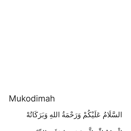
Mukodimah
السَّلَامُ عَلَيْكُمْ وَرَحْمَةُ اللهِ وَبَرَكَاتُهْ