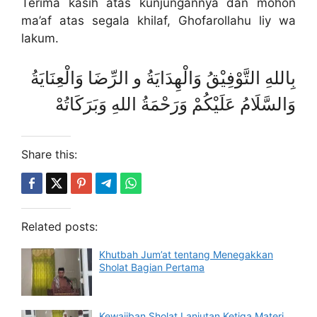
Terima kasih atas kunjungannya dan mohon
ma’af atas segala khilaf, Ghofarollahu liy wa
lakum.
بِاللهِ التَّوْفِيْقُ وَالْهِدَايَةُ و الرِّضَا وَالْعِنَايَةُ
وَالسَّلَامُ عَلَيْكُمْ وَرَحْمَةُ اللهِ وَبَرَكَاتُهْ
Share this:
Related posts:
Khutbah Jum’at tentang Menegakkan
Sholat Bagian Pertama
Kewajiban Sholat Lanjutan Ketiga Materi