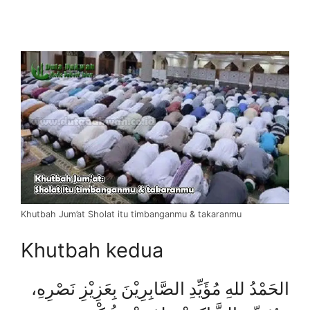
Khutbah Jum’at Sholat itu timbanganmu & takaranmu
Khutbah kedua
الحَمْدُ للهِ مُؤَيِّدِ الصَّابِرِيْنَ بِعَزِيْزِ نَصْرِهِ،