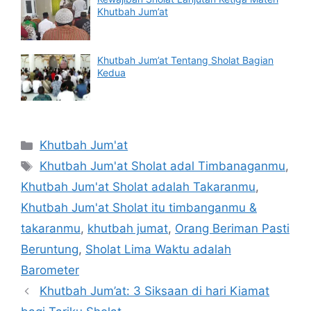
Khutbah Jum’at
Khutbah Jum’at Tentang Sholat Bagian
Kedua
Categories
Khutbah Jum'at
Tags
Khutbah Jum'at Sholat adal Timbanaganmu
,
Khutbah Jum'at Sholat adalah Takaranmu
,
Khutbah Jum'at Sholat itu timbanganmu &
takaranmu
,
khutbah jumat
,
Orang Beriman Pasti
Beruntung
,
Sholat Lima Waktu adalah
Barometer
Khutbah Jum’at: 3 Siksaan di hari Kiamat