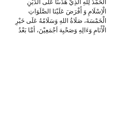
الْحَمْدُ لِلّٰهِ الَّذِيْ هَدَىنَا عَلَى الدِّيْنِ
الْاِسْلَامِ وَ أَفْرَضَ عَلَيْنَا الصَّلَوَاتِ
الْخَمْسَةَ، صَلَاةُ اللهِ وَسَلَامُهُ عَلَى خَيْرِ
الْأَنَامِ وَءَالِهِ وَصَحْبِهَ اَجْمَعِيْنَ، أمَّا بَعْدُ