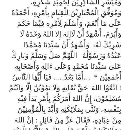
وَمُيَسِّرِ الشَّاكِرِيْنَ لِحَمِيْدِ شُكْرِهِ،
وَمُوَفِّقِ الْمُخْتَارِيْنَ لِلْقِيَامِ بِأَمْرِهِ، أَحْمَدُهُ
عَلَى مَا أَنْعَمَ، وَأَسْلَمَ لِأَمْرِهِ فِيْمَا حَكَمَ
وَأَبْرَمَ، أَشْهَدُ أَنْ لَاإِلهَ إِلا اللهُ وَحْدَهُ لَا
شَرِيْكَ لَهُ، وَأَشْهَدُ أَنَّ سَيِّدَنَا مُحَمَّدًا
عَبْدُهُ وَرَسُوْلُهُ اللّهُمَّ صَلِّ وَسَلِّمْ وَبَارِكْ
عَلىَ سَيِّدِنَا مُحَمَّدٍ وَعَلَى ءَالِهِ وَأَصْحَابِهِ
أَجْمَعِيْنَ * …أَمَّا بَعْدُ….. فَيَا أَيُّهَا النَّاسُ
! اتَّقُوْا اللهَ حَقَّ تُقَاتِهِ وَلَا تَمُوُتُنَّ اِلَّا وَاَنْتُمْ
مُسْلِمُوْنَ، إِنَّ اللهَ أَمَرَكُمْ بِأَمْرٍ بَدَأَ فِيْهِ
بِنَفْسِهِ، وَثَنَّى بِمَلَائِكَتِهِ وَأَيَّدَ بِالْمُؤْمِنِيْنَ
مِنْ عِبَادِهِ، فَقَالَ عَزَّ مِنْ قَائِلٍ : إِنَّ اللهَ