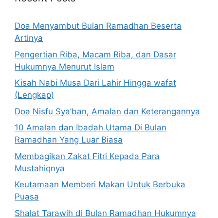
Doa Menyambut Bulan Ramadhan Beserta
Artinya
Pengertian Riba, Macam Riba, dan Dasar
Hukumnya Menurut Islam
Kisah Nabi Musa Dari Lahir Hingga wafat
(Lengkap)
Doa Nisfu Sya’ban, Amalan dan Keterangannya
10 Amalan dan Ibadah Utama Di Bulan
Ramadhan Yang Luar Biasa
Membagikan Zakat Fitri Kepada Para
Mustahiqnya
Keutamaan Memberi Makan Untuk Berbuka
Puasa
Shalat Tarawih di Bulan Ramadhan Hukumnya