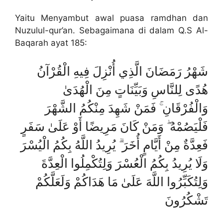
Yaitu Menyambut awal puasa ramdhan dan
Nuzulul-qur’an. Sebagaimana di dalam Q.S Al-
Baqarah ayat 185:
شَهْرُ رَمَضَانَ الَّذِي أُنْزِلَ فِيهِ الْقُرْآنُ
هُدًى لِلنَّاسِ وَبَيِّنَاتٍ مِنَ الْهُدَىٰ
وَالْفُرْقَانِ ۚ فَمَنْ شَهِدَ مِنْكُمُ الشَّهْرَ
فَلْيَصُمْهُ ۖ وَمَنْ كَانَ مَرِيضًا أَوْ عَلَىٰ سَفَرٍ
فَعِدَّةٌ مِنْ أَيَّامٍ أُخَرَ ۗ يُرِيدُ اللَّهُ بِكُمُ الْيُسْرَ
وَلَا يُرِيدُ بِكُمُ الْعُسْرَ وَلِتُكْمِلُوا الْعِدَّةَ
وَلِتُكَبِّرُوا اللَّهَ عَلَىٰ مَا هَدَاكُمْ وَلَعَلَّكُمْ
تَشْكُرُونَ