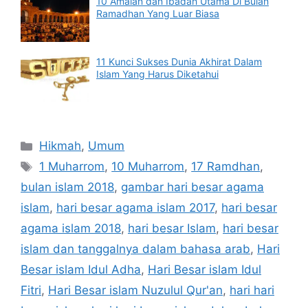
10 Amalan dan Ibadah Utama Di Bulan
Ramadhan Yang Luar Biasa
11 Kunci Sukses Dunia Akhirat Dalam
Islam Yang Harus Diketahui
Categories
Hikmah
,
Umum
Tags
1 Muharrom
,
10 Muharrom
,
17 Ramdhan
,
bulan islam 2018
,
gambar hari besar agama
islam
,
hari besar agama islam 2017
,
hari besar
agama islam 2018
,
hari besar Islam
,
hari besar
islam dan tanggalnya dalam bahasa arab
,
Hari
Besar islam Idul Adha
,
Hari Besar islam Idul
Fitri
,
Hari Besar islam Nuzulul Qur'an
,
hari hari