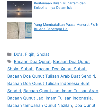
Keutamaan Bulan Muharram dan
Kelebihannya Dalam Islam
Yang Membatalkan Puasa Menurut Fiqih
Itu Ada Beberapa Hal
Categories
Do'a
,
Fiqih
,
Sholat
Tags
Bacaan Doa Qunut
,
Bacaan Doa Qunut
Sholat Subuh
,
Bacaan Doa Qunut Subuh
,
Bacaan Doa Qunut Tulisan Arab Buat Sendiri
,
Bacaan Doa Qunut Tulisan Indonesia Buat
Sendiri
,
Bacaan Qunut Jadi Imam Tulisan Arab
,
Bacaan Qunut Jadi Imam Tulisan Indonesia
,
Bacaan tambahan Qunut Nazilah
,
Doa Qunut
,