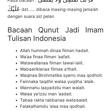
Pada bacaan :
عَلَيْكَ
dst…… dibaca masing-masing jama’ah
dengan suara sir/ pelan
Bacaan Qunut Jadi Imam
Tulisan Indonesia
Allah hummah dinaa fiiman hadait.
Wa’aa finaa fiiman ‘aafait.
Watawallanaa fiiman tawal-laiit.
Wabaariklanaa fiimaa a’thait.
Waqinaa Birohmatika syarro maa qodhoit.
Fainnaka taqdhii walaa yuqdha ‘alaik.
Wainnahu laayadzilu man walait.
Walaa ya’izzu man ‘aadait.
Tabaa rakta rabbanaa wata’aalait.
Falakalhamdu ‘alaa maa qodhait.