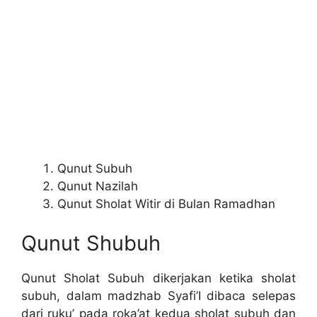
Qunut Subuh
Qunut Nazilah
Qunut Sholat Witir di Bulan Ramadhan
Qunut Shubuh
Qunut Sholat Subuh dikerjakan ketika sholat
subuh, dalam madzhab Syafi’I dibaca selepas
dari ruku’ pada roka’at kedua sholat subuh dan