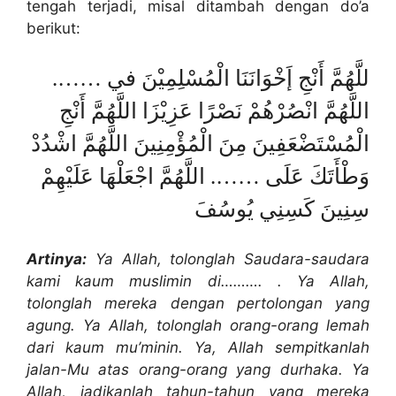
tengah terjadi, misal ditambah dengan do’a
berikut:
للَّهُمَّ أَنْجِ إَخْوَانَنَا الْمُسْلِمِيْنَ في …….
اللَّهُمَّ انْصُرْهُمْ نَصْرًا عَزِيْزَا اللَّهُمَّ أَنْجِ
الْمُسْتَضْعَفِينَ مِنَ الْمُؤْمِنِينَ اللَّهُمَّ اشْدُدْ
وَطْأَتَكَ عَلَى ……. اللَّهُمَّ اجْعَلْهَا عَلَيْهِمْ
سِنِينَ كَسِنِي يُوسُفَ
Artinya:
Ya Allah, tolonglah Saudara-saudara
kami kaum muslimin di………. . Ya Allah,
tolonglah mereka dengan pertolongan yang
agung. Ya Allah, tolonglah orang-orang lemah
dari kaum mu’minin. Ya, Allah sempitkanlah
jalan-Mu atas orang-orang yang durhaka. Ya
Allah, jadikanlah tahun-tahun yang mereka