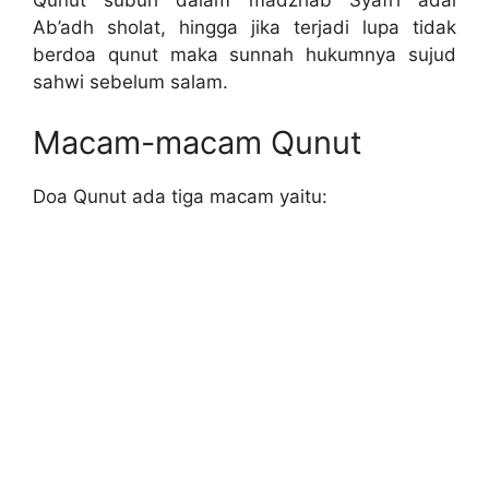
Qunut subuh dalam madzhab Syafi’i adal
Ab’adh sholat, hingga jika terjadi lupa tidak
berdoa qunut maka sunnah hukumnya sujud
sahwi sebelum salam.
Macam-macam Qunut
Doa Qunut ada tiga macam yaitu: