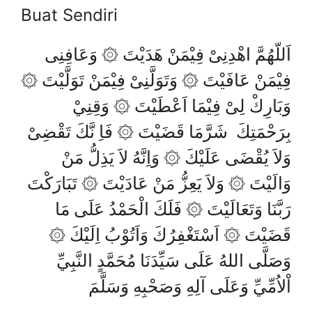
Buat Sendiri
اَللّهُمَّ اهْدِنِىْ فِيْمَنْ هَدَيْتَ ۞ وَعَافِنِى
فِيْمَنْ عَافَيْتَ ۞ وَتَوَلَّنِىْ فِيْمَنْ تَوَلَّيْتَ ۞
وَبَارِكْ لِىْ فِيْمَا اَعْطَيْتَ ۞ وَقِنِيْ
بِرَحْمَتِكَ شَرَّمَا قَضَيْتَ ۞ فَاِ نَّكَ تَقْضِىْ
وَلاَ يُقْضَى عَلَيْكَ ۞ وَاِنَّهُ لاَ يَذِلُّ مَنْ
وَالَيْتَ ۞ وَلاَ يَعِزُّ مَنْ عَادَيْتَ ۞ تَبَارَكْتَ
رَبَّنَا وَتَعَالَيْتَ ۞ فَلَكَ الْحَمْدُ عَلَى مَا
قَضَيْتَ ۞ اَسْتَغْفِرُكَ وَاَتُوْبُ اِلَيْكَ ۞
وَصَلَّى اللهُ عَلَى سَيِّدَنَا مُحَمَّدٍ النَّبِيِّ
اْلاُمِّيِّ وَعَلَى آلِهِ وَصَحْبِهِ وَسَلَّمَ