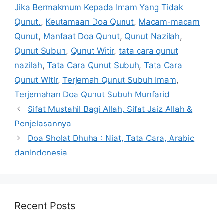
Jika Bermakmum Kepada Imam Yang Tidak
Qunut.
,
Keutamaan Doa Qunut
,
Macam-macam
Qunut
,
Manfaat Doa Qunut
,
Qunut Nazilah
,
Qunut Subuh
,
Qunut Witir
,
tata cara qunut
nazilah
,
Tata Cara Qunut Subuh
,
Tata Cara
Qunut Witir
,
Terjemah Qunut Subuh Imam
,
Terjemahan Doa Qunut Subuh Munfarid
Sifat Mustahil Bagi Allah, Sifat Jaiz Allah &
Penjelasannya
Doa Sholat Dhuha : Niat, Tata Cara, Arabic
danIndonesia
Recent Posts