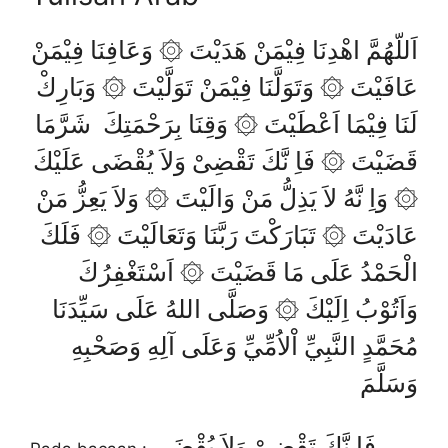
اَللّهُمَّ اهْدِنَا فِيْمَنْ هَدَيْتَ ۞ وَعَافِنَا فِيْمَنْ
عَافَيْتَ ۞ وَتَوَلَّنَا فِيْمَنْ تَوَلَّيْتَ ۞ وَبَارِكْ
لَنَا فِيْمَا اَعْطَيْتَ ۞ وَقِنَا بِرَحْمَتِكَ شَرَّمَا
قَضَيْتَ ۞ فَاِ نَّكَ تَقْضِىْ وَلاَ يُقْضَى عَلَيْكَ
۞ وَاِ نَّهُ لاَ يَذِلُّ مَنْ وَالَيْتَ ۞ وَلاَ يَعِزُّ مَنْ
عَادَيْتَ ۞ تَبَارَكْتَ رَبَّنَا وَتَعَالَيْتَ ۞ فَلَكَ
الْحَمْدُ عَلَى مَا قَضَيْتَ ۞ اَسْتَغْفِرُكَ
وَاَتُوْبُ اِلَيْكَ ۞ وَصَلَّى اللهُ عَلَى سَيِّدَنَا
مُحَمَّدٍ النَّبِيِّ اْلاُمِّيِّ وَعَلَى آلِهِ وَصَحْبِهِ
وَسَلَّمَ
فَاِ نَّكَ تَقْضِىْ وَلاَ يُقْضَى