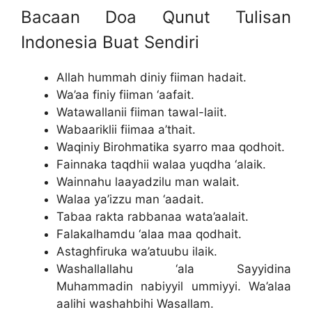
Bacaan Doa Qunut Tulisan
Indonesia Buat Sendiri
Allah hummah diniy fiiman hadait.
Wa’aa finiy fiiman ‘aafait.
Watawallanii fiiman tawal-laiit.
Wabaariklii fiimaa a’thait.
Waqiniy Birohmatika syarro maa qodhoit.
Fainnaka taqdhii walaa yuqdha ‘alaik.
Wainnahu laayadzilu man walait.
Walaa ya’izzu man ‘aadait.
Tabaa rakta rabbanaa wata’aalait.
Falakalhamdu ‘alaa maa qodhait.
Astaghfiruka wa’atuubu ilaik.
Washallallahu ‘ala Sayyidina
Muhammadin nabiyyil ummiyyi. Wa’alaa
aalihi washahbihi Wasallam.