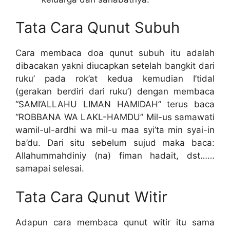
Tata Cara Qunut Subuh
Cara membaca doa qunut subuh itu adalah
dibacakan yakni diucapkan setelah bangkit dari
ruku’ pada rok’at kedua kemudian I’tidal
(gerakan berdiri dari ruku’) dengan membaca
“SAMI’ALLAHU LIMAN HAMIDAH” terus baca
“ROBBANA WA LAKL-HAMDU” Mil-us samawati
wamil-ul-ardhi wa mil-u maa syi’ta min syai-in
ba’du. Dari situ sebelum sujud maka baca:
Allahummahdiniy (na) fiman hadait, dst……
samapai selesai.
Tata Cara Qunut Witir
Adapun cara membaca qunut witir itu sama