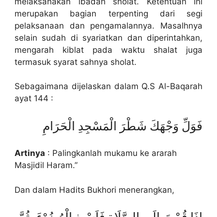
melaksanakan ibadah sholat. Ketentuan ini
merupakan bagian terpenting dari segi
pelaksanaan dan pengamalannya. Masalhnya
selain sudah di syariatkan dan diperintahkan,
mengarah kiblat pada waktu shalat juga
termasuk syarat sahnya sholat.
Sebagaimana dijelaskan dalam Q.S Al-Baqarah
ayat 144 :
فَوَلِّ وَجْهَكَ شَطْرَ الْمَسْجِدِ الْحَرَامِ
Artinya
: Palingkanlah mukamu ke ararah
Masjidil Haram.”
Dan dalam Hadits Bukhori menerangkan,