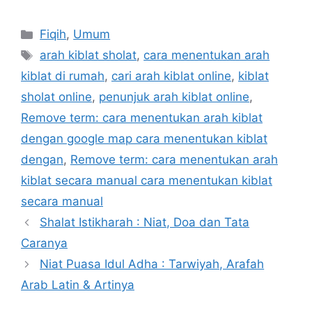
Categories
Fiqih
,
Umum
Tags
arah kiblat sholat
,
cara menentukan arah
kiblat di rumah
,
cari arah kiblat online
,
kiblat
sholat online
,
penunjuk arah kiblat online
,
Remove term: cara menentukan arah kiblat
dengan google map cara menentukan kiblat
dengan
,
Remove term: cara menentukan arah
kiblat secara manual cara menentukan kiblat
secara manual
Shalat Istikharah : Niat, Doa dan Tata
Caranya
Niat Puasa Idul Adha : Tarwiyah, Arafah
Arab Latin & Artinya