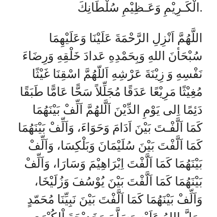
الْكَـرِيْمِ وَعَـظِيْمِ سُلْطَانِكَ.
اللَّهُمَّ اَنْزِلِ الرَّحْمَةَ عَلَيْنَا وَعَلَيْهِمَا
سُبْحَأنَ اللهِ وَبِحَمْدِهِ عَدادَ خَلْقِهِ وَرِضَاءَ
نَفْسِهِ وَ زِيْنَةَ عَرْشِهِ اَللّهُمَّ اسْقِنَا غَيْثًا
مُغِيْثًا مَرِيْعًا عَدَقًا مُجَلِّلاً سَحًّا عَامًّا طَبَقًا
دَئِمًا اِلى يَوْمِ الدِّيْنَ اَلَّلهُمَّ اَلِّفْ بَيْنَهُمَا
كَمَا اَلَّفْـتَ بَيْنَ اَدَامَ وَحَوَاءَ، وَاَلِّفْ بَيْنَهُمَا
كَمَا اَلَّفْتَ بَيْنَ سُلَيْمَانَ وَبَلْكِسَا، وَاَلِّفْ
بَيْنَهُمَا كَمَا اَلَّفْتَ اِبْرَاهِيْمَ وَسَارَا، وَاَلِّفْ
بَيْنَهُمَا كَمَا اَلَّفْتَ بَيْنَ يُوْسُفَ وَزُلَيْخَا،
وَاَلِّفْ بَيْنَهُمَا كَمَا اَلَّفْتَ بَيْنَ نَبِيِّنَا مُحَمّدٍ