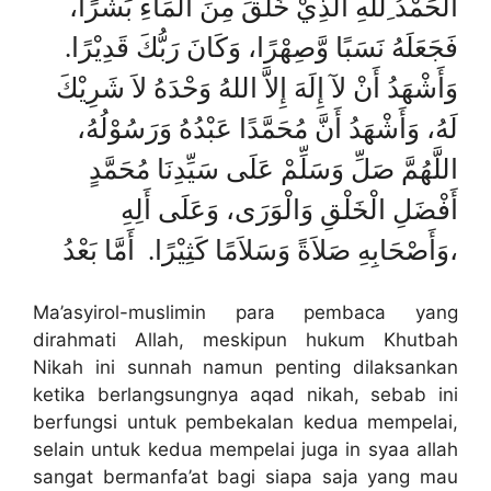
الْحَمْدُ ِللهِ الَّذِيْ خَلَقَ مِنَ الْمَآءِ بَشَرًا،
فَجَعَلَهُ نَسَبًا وَّصِهْرًا، وَكَانَ رَبُّكَ قَدِيْرًا.
وَأَشْهَدُ أَنْ لآ إِلَهَ إِلاَّ اللهُ وَحْدَهُ لاَ شَرِيْكَ
لَهُ، وَأَشْهَدُ أَنَّ مُحَمَّدًا عَبْدُهُ وَرَسُوْلُهُ،
اللَّهُمَّ صَلِّ وَسَلِّمْ عَلَى سَيِّدِنَا مُحَمَّدٍ
أَفْضَلِ الْخَلْقِ وَالْوَرَى، وَعَلَى أَلِهِ
وَأَصْحَابِهِ صَلاَةً وَسَلاَمًا كَثِيْرًا. أَمَّا بَعْدُ،
Ma’asyirol-muslimin para pembaca yang
dirahmati Allah, meskipun hukum Khutbah
Nikah ini sunnah namun penting dilaksankan
ketika berlangsungnya aqad nikah, sebab ini
berfungsi untuk pembekalan kedua mempelai,
selain untuk kedua mempelai juga in syaa allah
sangat bermanfa’at bagi siapa saja yang mau