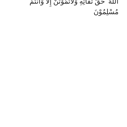
اللهَ حَقَّ تُقَاتِهِ وَلاتَمُوْتُنَّ إِلا وَأَنْتُمْ
مُسْلِمُوْنَ