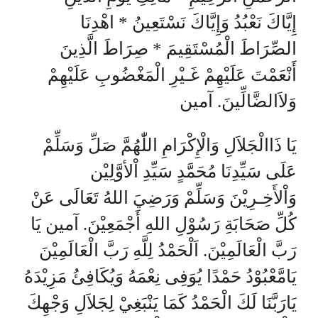
إِيَّاكَ نَعْبُدُ وَإِيَّاكَ نَسْتَعِينُ * اهْدِنَا
الصِّرَاطَ الْمُسْتَقِيمَ * صِرَاطَ الَّذِينَ
أَنْعَمْتَ عَلَيْهِمْ غَـيْرِ الْمَغْضُوبِ عَلَيْهِمْ
وَلاَالضَّالِّينَ. آمين
يَا ذَاالْجَلاَلِ وَالْإِكْرَامِ اللّٰهُمَّ صَلِّ وَسَلِّمْ
عَلَى سَيِّدِنَا مُحَمَّدٍ سَيِّدِ اْلأوَّلِيْن
وَاْلأَخِـرِيْنَ وَسَلِّمْ وَرَضِيَ اللهُ تَعَالَى عَنْ
كُلِّ صَحَابَةِ رَسُوْلِ اللهِ أَجْمَعِيْنَ. آمين يَا
رَبَّ الْعَالَمِيْنَ. اَلْحَمْدُ لِلَّهِ رَبَّ الْعَالَمِيْنَ
يَامَّعْبُوْدُ حَمْدًا يُوَفِى نِعْمَهُ وَيُكَافِئُ مَزِيْدَهُ
يَارَبَّنَا لَكَ الْحَمْدُ كَمَا يَنْبَغِيْ لِجَلاَلِ وَجْهِكَ