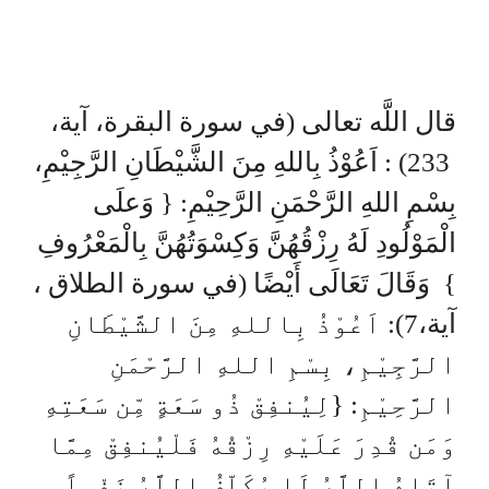
قال اللَّه تعالى (في سورة البقرة، آية،
233) : اَعُوْذُ بِاللهِ مِنَ الشَّيْطَانِ الرَّجِيْمِ،
بِسْمِ اللهِ الرَّحْمَنِ الرَّحِيْمِ: { وَعلَى
الْمَوْلُودِ لَهُ رِزْقُهُنَّ وَكِسْوَتُهُنَّ بِالْمَعْرُوفِ
وَقَالَ تَعَالَى أَيْضًا (في سورة الطلاق ،
}
آية،7): اَعُوْذُ بِاللهِ مِنَ الشَّيْطَانِ
الرَّجِيْمِ، بِسْمِ اللهِ الرَّحْمَنِ
الرَّحِيْمِ: {لِيُنفِقْ ذُو سَعَةٍ مِّن سَعَتِهِ
وَمَن قُدِرَ عَلَيْهِ رِزْقُهُ فَلْيُنفِقْ مِمَّا
آتَاهُ اللَّهُ لَا يُكَلِّفُ اللَّهُ نَفْساً