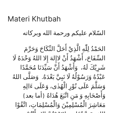
Materi Khutbah
السّلام عليكم ورحمة الله وبركاته
الحَمْدُ لِلّٰهِ الَّذِيْ أَحَلَّ النِّكَاحَ وَحَرَّمَ
السِّفَاحَ، أَشْهَدُ أَنْ لاإِلهَ إِلا اللهُ وَحْدَهُ لَا
شَرِيْكَ لَهُ، وَأَشْهَدُ أَنَّ سَيِّدَنَا مُحَمَّدًا
عَبْدُهُ وَرَسُوْلُهُ لَا نَبِيَّ بَعْدَهُ. وَصَلَّى اللهُ
وَسَلَّمَ عَلَى نُوْرِ الْهُدٰى، وَعَلَى ءَالِهِ
وَأَصْحَابِهِ وَ مَنِ اتَّبَعَ هُدَاهُ {أما بعد}
مَعَاشِرَ الْمُسْلِمِيْنَ وَالْمُسْلِمَاتِ، اتَّقُوْا