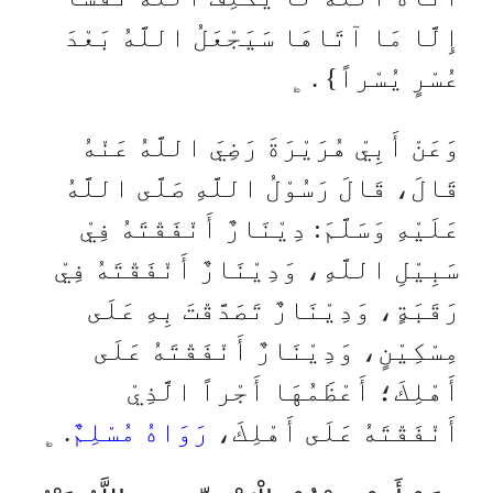
إِلَّا مَا آتَاهَا سَيَجْعَلُ اللَّهُ بَعْدَ
عُسْرٍ يُسْراً} . ﯁
وَعَنْ أَبِيْ هُرَيْرَةَ رَضِيَ اللَّهُ عَنْهُ
قَالَ، قَالَ رَسُوْلُ اللَّهِ صَلَّى اللَّهُ
عَلَيْهِ وَسَلَّمَ: دِيْنَارٌ أَنْفَقْتَهُ فِيْ
سَبِيْلِ اللَّهِ، وَدِيْنَارٌ أَنْفَقْتَهُ فِيْ
رَقَبَةٍ، وَدِيْنَارٌ تَصَدَّقْتَ بِهِ عَلَى
مِسْكِيْنٍ، وَدِيْنَارٌ أَنْفَقْتَهُ عَلَى
أَهْلِكَ؛ أَعْظَمُهَا أَجْراً الَّذِيْ
أَنْفَقْتَهُ عَلَى أَهْلِكَ،
رَوَاهُ مُسْلِمٌ
. ﯁