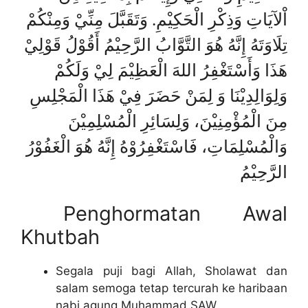
اْلآيَاتِ وَذِكْرِ الْحَكِيْمِ. وَتَقَبَّلَ مِنِّيْ وَمِنْكُمْ
تِلَاوَتَهُ إِنَّهُ هُوَ التَّوَّابُ الرَّحِيْمُ أَقُوْلُ قَوْلِيْ
هَذَا وَأَسْتَغْفِرُ اللهَ الْعَظِيْمَ لِيْ وَلَكُمْ
وَلِوَالِدِيْنَا وَ لِمَنْ حَضَرَ فِيْ هَذَا الْمَجْلِسِ
مِنَ الْمُؤْمِنِيْنَ، وَلِسَائِرِ الْمُسْلِمِيْنَ
وَالْمُسْلِمَاتِ، فَاسْتَغْفِرُوْهُ إِنَّهُ هُوَ الْغَفُوْرُ
الرَّحِيْمُ
Penghormatan Awal
Khutbah
Segala puji bagi Allah, Sholawat dan
salam semoga tetap tercurah ke haribaan
nabi agung Muhammad SAW.