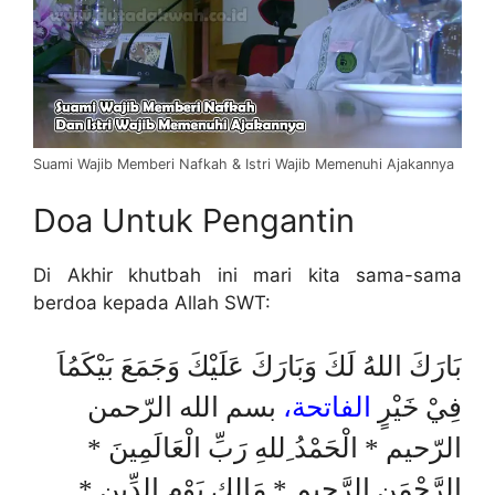
Suami Wajib Memberi Nafkah & Istri Wajib Memenuhi Ajakannya
Doa Untuk Pengantin
Di Akhir khutbah ini mari kita sama-sama
berdoa kepada Allah SWT:
بَارَكَ اللهُ لَكَ وَبَارَكَ عَلَيْكَ وَجَمَعَ بَيْكَمُاَ
فِيْ خَيْرٍ
الفاتحة،
بسم الله الرّحمن
الرّحيم * الْحَمْدُ ِللهِ رَبِّ الْعَالَمِينَ *
الرَّحْمَنِ الرَّحِيمِ * مَالِكِ يَوْمِ الدِّينِ *