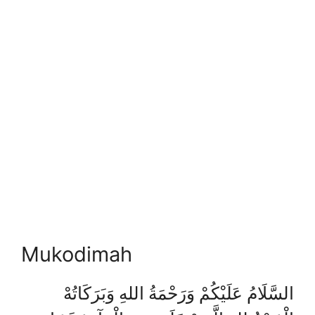
Mukodimah
السَّلَامُ عَلَيْكُمْ وَرَحْمَةُ اللهِ وَبَرَكَاتُهْ