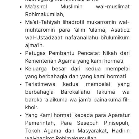
Ma’asirol Muslimin wal-muslimat
Rohimakumllah,
Ma’at-Tahiyah lihadrotil mukarromin wal-
muhtaromin para ‘alim ‘ulama, Asatidz
wal-Ustadzaat nafa’anallahu bi’ulumikum
ajma’in.
Petugas Pembantu Pencatat Nikah dari
Kementerian Agama yang kami hormati
Keluarga besar dari kedua mempelai
yang berbahagia dan yang kami hormati
Teristimewa kedua mempelai yang
berbahagia Barokallahu lakuma wa
baroka ‘alaikuma wa jam’a bainakuma fil-
khoir.
Yang Kami hormati kepada para Aparatur
Pemerintah, Para Sesepuh Pinisepuh,
Tokoh Agama dan Masyarakat, Hadirin
wal-hadirot Rohimakumullah.