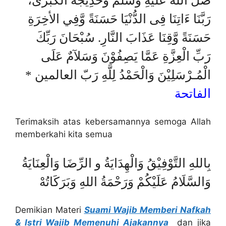
صَلَّ اللهُ عَلَيْهِ وَسَلَّمَ وَخَدِيْجَةَ اْلكُبْرَى،
رَبَّنَا ءَاتِنَا فِى الدُّنْيَا حَسَنَةً وَّفِي الأخِرَةِ
حَسَنَةً وَّقِنَا عَذَابَ النَّارِ. سُبْحَانَ رَبِّكَ
رَبِّ الْعِزَّةِ عَمَّا يَصِفُوْنَ وَسَلآمٌ عَلَى
الْمُـرْسَلِيْنَ وَالْحَمْدُ لِلَّهِ رَبّ العالمين *
الفاتحة
Terimaksih atas kebersamannya semoga Allah
memberkahi kita semua
بِاللهِ التَّوْفِيْقُ وَالْهِدَايَةُ و الرِّضَا وَالْعِنَايَةُ
وَالسَّلَامُ عَلَيْكُمْ وَرَحْمَةُ اللهِ وَبَرَكَاتُهْ
Demikian Materi
Suami Wajib Memberi Nafkah
& Istri Wajib Memenuhi Ajakannya
dan jika