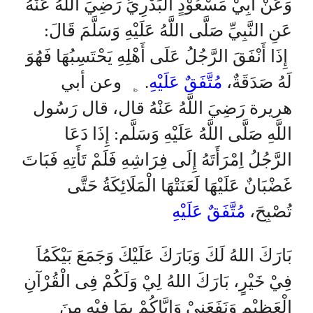
وَعَنْ أَبِيْ مَسْعُوْدٍ الْبَدْرِيِّ رَضِيَ اللَّهُ عَنْهُ
عَنِ النَّبِيِّ صَلَّى اللَّهُ عَلَيْهِ وَسَلَّمَ قَالَ:
إِذَا أَنْفَقَ الرَّجُلُ عَلَى أَهْلِهِ يَحْتَسِبُهَا فَهُوَ
لَهُ صَدَقَةٌ،
مُتَّفَقٌ عَلَيْهِ
. ﯁
وعن أبي
هريرة رَضِيَ اللَّهُ عَنْهُ قال، قال رَسُول
اللَّهِ صَلَّى اللَّهُ عَلَيْهِ وَسَلَّم: إِذَا دَعَا
الرَّجُلُ اِمْرَأَتَهُ إِلَى فِرَاشِهِ فَلَمْ تَأَتِهِ فَبَاتَ
غَضْبَانٌ عَلَيْهَا لَعَنَتْهَا الْمَلَائِكَةُ حَتَّى
تُصْبِحَ،
مُتَّفَقٌ عَلَيْهِ
بَارَكَ اللهُ لَكَ وَبَارَكَ عَلَيْكَ وَجَمَعَ بَيْكَمُاَ
فِيْ خَيْرٍ، بَارَكَ اللهُ لِيْ وَلَكُمْ فِى الْقُرْآنِ
الْعَظِيْمِ وَنَفَعَنِيْ وَإِيَّاكُمْ بِمَا فِيْهِ مِنَ