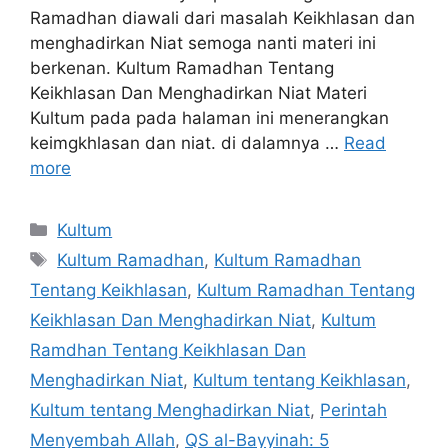
Ramadhan diawali dari masalah Keikhlasan dan
menghadirkan Niat semoga nanti materi ini
berkenan. Kultum Ramadhan Tentang
Keikhlasan Dan Menghadirkan Niat Materi
Kultum pada pada halaman ini menerangkan
keimgkhlasan dan niat. di dalamnya …
Read
more
Categories
Kultum
Tags
Kultum Ramadhan
,
Kultum Ramadhan
Tentang Keikhlasan
,
Kultum Ramadhan Tentang
Keikhlasan Dan Menghadirkan Niat
,
Kultum
Ramdhan Tentang Keikhlasan Dan
Menghadirkan Niat
,
Kultum tentang Keikhlasan
,
Kultum tentang Menghadirkan Niat
,
Perintah
Menyembah Allah
,
QS al-Bayyinah: 5