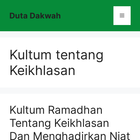
Skip
to
Duta Dakwah
Menu
content
Kultum tentang
Keikhlasan
Kultum Ramadhan
Tentang Keikhlasan
Dan Menghadirkan Niat