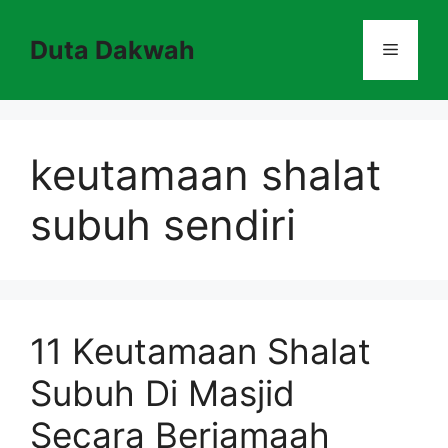
Skip
to
Duta Dakwah
Menu
content
keutamaan shalat
subuh sendiri
11 Keutamaan Shalat
Subuh Di Masjid
Secara Berjamaah