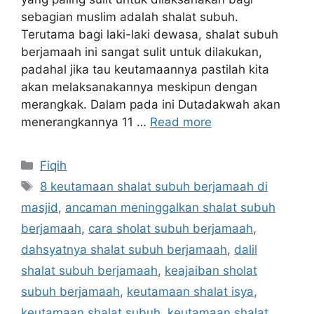
sebagian muslim adalah shalat subuh.
Terutama bagi laki-laki dewasa, shalat subuh
berjamaah ini sangat sulit untuk dilakukan,
padahal jika tau keutamaannya pastilah kita
akan melaksanakannya meskipun dengan
merangkak. Dalam pada ini Dutadakwah akan
menerangkannya 11 …
Read more
Categories
Fiqih
Tags
8 keutamaan shalat subuh berjamaah di
masjid
,
ancaman meninggalkan shalat subuh
berjamaah
,
cara sholat subuh berjamaah
,
dahsyatnya shalat subuh berjamaah
,
dalil
shalat subuh berjamaah
,
keajaiban sholat
subuh berjamaah
,
keutamaan shalat isya
,
keutamaan shalat subuh
,
keutamaan shalat