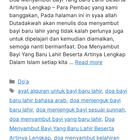
Artinya Lengkap – Para Pembac yang kami
banggakan, Pada halaman ini in syaa allah
Dutadakwah akan menulis doa menyambut
bayi baru lahir yang tidak kalah perlunya juga
untuk dipelajari dan kemudian diamalkan,
semoga nanti bermanfaat. Doa Menyambut
Bayi Yang Baru Lahir Beserta Artinya Lengkap
Dalam Islam setiap kita …
Read more
Categories
Do'a
Tags
ayat alquran untuk bayi baru lahir
,
doa bayi
baru lahir bahasa arab
,
doa menjenguk bayi
baru lahir
,
doa menjenguk bayi sesuai sunnah
,
doa menyambut bayi yang baru lahir
,
Doa
Menyambut Bayi Yang Baru Lahir Beserta
Artinya Lengkap
,
doa menyambut kelahiran