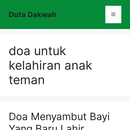
Skip
to
Duta Dakwah
Menu
content
doa untuk
kelahiran anak
teman
Doa Menyambut Bayi
Yang Baru Lahir