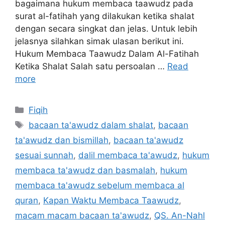
bagaimana hukum membaca taawudz pada
surat al-fatihah yang dilakukan ketika shalat
dengan secara singkat dan jelas. Untuk lebih
jelasnya silahkan simak ulasan berikut ini.
Hukum Membaca Taawudz Dalam Al-Fatihah
Ketika Shalat Salah satu persoalan …
Read
more
Categories
Fiqih
Tags
bacaan ta'awudz dalam shalat
,
bacaan
ta'awudz dan bismillah
,
bacaan ta'awudz
sesuai sunnah
,
dalil membaca ta'awudz
,
hukum
membaca ta'awudz dan basmalah
,
hukum
membaca ta'awudz sebelum membaca al
quran
,
Kapan Waktu Membaca Taawudz
,
macam macam bacaan ta'awudz
,
QS. An-Nahl