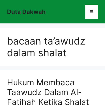
Skip
to
Duta Dakwah
Menu
content
bacaan ta’awudz
dalam shalat
Hukum Membaca
Taawudz Dalam Al-
Fatihah Ketika Shalat