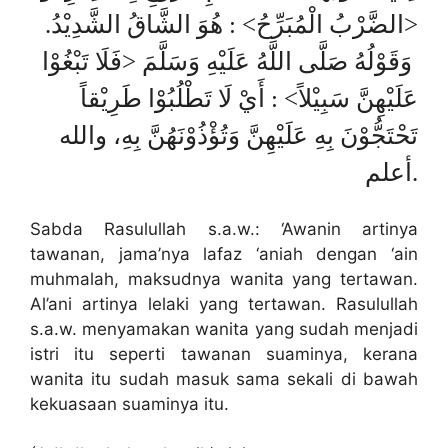
<الضَّرْبُ الْمُبَرِّحُ> : هُوَ الشَّاقُ الشَّدِيْدُ.
وَقَوْلُهُ صَلَّى اللَّهُ عَلَيْهِ وَسَلَّمَ <فَلَا تَبْغُوْا
عَلَيْهِنَّ سَبِيْلاً> : أَيْ لَا تَطْلُبُوْا طَرِيْقاً
تَحْتَجُّوْنَ بِهِ عَلَيْهِنَّ وَتُؤْذُوْنَهُنَّ بِهِ، والله
أعلم.
Sabda Rasulullah s.a.w.: ‘Awanin artinya
tawanan, jama’nya lafaz ‘aniah dengan ‘ain
muhmalah, maksudnya wanita yang tertawan.
Al’ani artinya lelaki yang tertawan. Rasulullah
s.a.w. menyamakan wanita yang sudah menjadi
istri itu seperti tawanan suaminya, kerana
wanita itu sudah masuk sama sekali di bawah
kekuasaan suaminya itu.