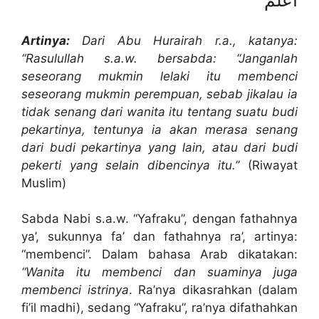
أعلم
Artinya:
Dari Abu Hurairah r.a., katanya:
“Rasulullah s.a.w. bersabda: “Janganlah
seseorang mukmin lelaki itu membenci
seseorang mukmin perempuan, sebab jikalau ia
tidak senang dari wanita itu tentang suatu budi
pekartinya, tentunya ia akan merasa senang
dari budi pekartinya yang lain, atau dari budi
pekerti yang selain dibencinya itu.”
(Riwayat
Muslim)
Sabda Nabi s.a.w. “Yafraku”, dengan fathahnya
ya’, sukunnya fa’ dan fathahnya ra’, artinya:
“membenci”. Dalam bahasa Arab dikatakan:
“Wanita itu membenci dan suaminya juga
membenci istrinya
. Ra’nya dikasrahkan (dalam
fi’il madhi), sedang “Yafraku”, ra’nya difathahkan