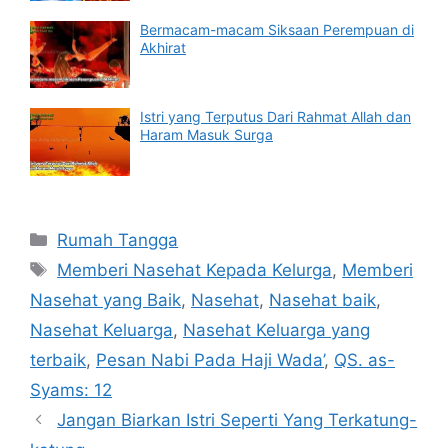
Bermacam-macam Siksaan Perempuan di
Akhirat
Istri yang Terputus Dari Rahmat Allah dan
Haram Masuk Surga
Categories
Rumah Tangga
Tags
Memberi Nasehat Kepada Kelurga
,
Memberi
Nasehat yang Baik
,
Nasehat
,
Nasehat baik
,
Nasehat Keluarga
,
Nasehat Keluarga yang
terbaik
,
Pesan Nabi Pada Haji Wada’
,
QS. as-
Syams: 12
Jangan Biarkan Istri Seperti Yang Terkatung-