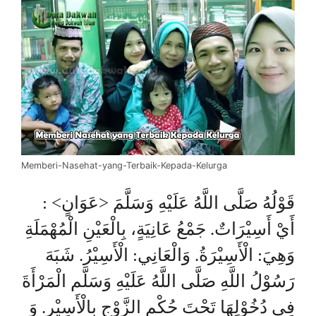
Memberi-Nasehat-yang-Terbaik-Kepada-Kelurga
قَوْلُهُ صَلَّى اللَّهُ عَلَيْهِ وَسَلَّمَ <عَوَانٍ> :
أَيْ أَسِيْرَاتٌ. جَمْعُ عَانِيَةٍ، بِالْعَيْنِ الْمُهْمَلَةِ
وَهِيَ: الْأَسِيْرَةُ. وَالْعَانِي: الْأَسِيْرُ. شَبَهَ
رَسُوْلُ اللَّهِ صَلَّى اللَّهُ عَلَيْهِ وَسَلَّم الْمَرْأَةَ
فِي دُخُوْلِهَا تَحْتَ حُكْمِ الزَّوْجِ بِالْأَسِيْرِ. وَ