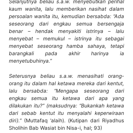
Selanjutnya beliau s.a.w. menyebutkan perihal
kaum wanita, lalu memberikan nasihat dalam
persoalan wanita itu, kemudian bersabda: “Ada
seseorang dari engkau semua bersengaja
benar – hendak menyakiti istrinya – lalu
menyebat – memukul – istrinya itu sebagai
menyebat seseorang hamba sahaya, tetapi
barangkali pada akhir harinya ia
menyetubuhinya.”
Seterusnya beliau s.a.w. menasihati orang-
orang itu dalam hal ketawa mereka dari kentut,
lalu bersabda: “Mengapa seseorang dari
engkau semua itu ketawa dari apa yang
dilakukan itu?” (maksudnya: “Bukankah ketawa
dari sebab kentut itu menyalahi keperwiraan
diri).”
(Muttafaq ‘alaih). (Kutipan dari Riyadhus
Sholihin Bab Wasiat bin Nisa-i, hal; 93)