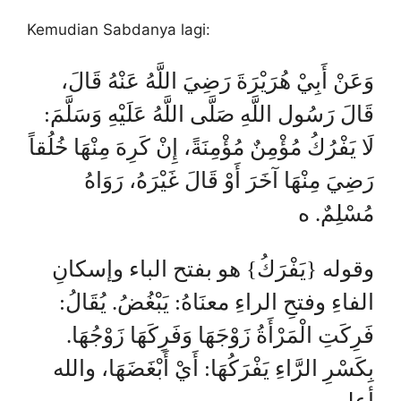
Kemudian Sabdanya lagi:
وَعَنْ أَبِيْ هُرَيْرَةَ رَضِيَ اللَّهُ عَنْهُ قَالَ،
قَالَ رَسُول اللَّهِ صَلَّى اللَّهُ عَلَيْهِ وَسَلَّمَ:
لَا يَفْرُكُ مُؤْمِنٌ مُؤْمِنَةً، إِنْ كَرِهَ مِنْهَا خُلُقاً
رَضِيَ مِنْهَا آخَرَ أَوْ قَالَ غَيْرَهُ، رَوَاهُ
مُسْلِمٌ. ه
وقوله {يَفْرَكُ} هو بفتح الباء وإسكانِ
الفاءِ وفتحِ الراءِ معنَاهُ: يَبْغُضُ. يُقَالُ:
فَرِكَتِ الْمَرْأَةُ زَوْجَهَا وَفَرِكَهَا زَوْجُهَا.
بِكَسْرِ الرَّاءِ يَفْرَكُهَا: أَيْ أَبْغَضَهَا، والله