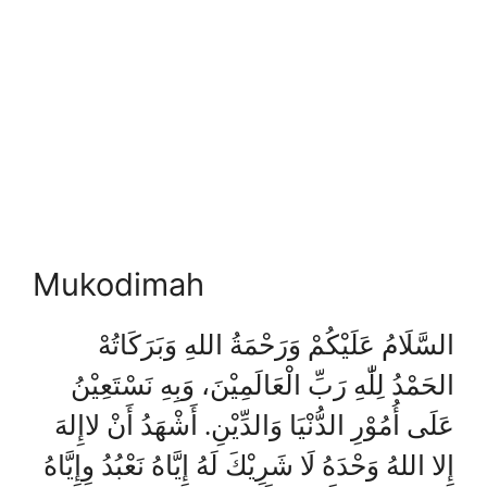
Mukodimah
السَّلَامُ عَلَيْكُمْ وَرَحْمَةُ اللهِ وَبَرَكَاتُهْ
الحَمْدُ لِلّٰهِ رَبِّ الْعَالَمِيْنَ، وَبِهِ نَسْتَعِيْنُ
عَلَى أُمُوْرِ الدُّنْيَا وَالدِّيْنِ. أَشْهَدُ أَنْ لاإِلهَ
إِلا اللهُ وَحْدَهُ لَا شَرِيْكَ لَهُ إِيَّاهُ نَعْبُدُ وِإِيَّاهُ