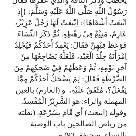
يَخْطُبُ وَذَكَرَ النَّاقَةَ وَالَّذِيْ عَقَرَهَا فَقَالَ
رَسُوْلُ اللَّهِ صَلَّى اللَّهُ عَلَيْهِ وَسَلَّمَ: {إِذِ
انْبَعَثَ أَشْقَاهَا}: اِنْبَعَثَ لَهَا رَجُلٌ عَزِيْزٌ،
عَارِمٌ، مَنِيْعٌ فِيْ رَهْطِهِ. ثُمَّ ذَكَرَ النِّسَاءَ
فَوَعَظَ فِيْهِنَّ فَقَالَ: يَعْمِدُ أَحَدُكُمْ فَيْجْلِدُ
اِمْرَأَتَهُ جِلْدَ الْعَبْدِ، فَلَعَلَّهُ يَضَاجِعُهَا مِنْ
آخِرِ يَوْمِهِ، ثُمَّ وَعَظَهُمْ فِيْ ضَحِكِهِمْ مِنَ
الضَّرْطَةِ فَقَالَ: لِمَ يَضْحَكُ أَحَدُكُمْ مِمَّا
يَفْعَلُ؟، مُتَّفَقٌ عَلَيْهِ، و (العارم) بالعين
المهملة والراء: هو الشَّرِيْرُ الْمُفْسِدُ.
وقوله (انبعث) أي قَامَ بِسُرْعَةٍ. (نقلته
من رياض الصالحين باب الوصية
بالنساء، صحيفة، 93) ه