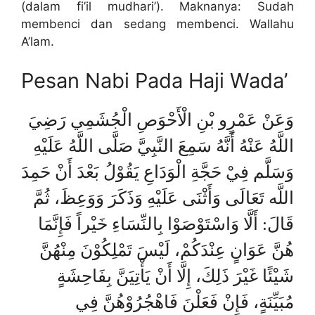
(dalam fi’il mudhari’). Maknanya: Sudah
membenci dan sedang membenci. Wallahu
A’lam.
Pesan Nabi Pada Haji Wada’
وَعَنْ عَمْرٍو بْنِ الْأَحْوَصِ الْجُشَمِي رَضِيَ
اللَّهُ عَنْهُ أَنَّهُ سَمِعَ النَّبِيَّ صَلَّى اللَّهُ عَلَيْهِ
وَسَلَّم فِيْ حَجَّةِ الْوَدَاعِ يَقُوْلُ بَعْدَ أَنْ حَمِدَ
اللَّه تَعَالَى وَأَثْنَى عَلَيْهِ وَذَكَرَ وَوَعِظَ، ثُمَّ
قَالَ: أَلَّا وَاسْتَوْصَوْا بِالنِّسَاءِ خَيْراً فَإِنَّمَا
هُنَّ عَوَانٍ عِنْدَكُمْ، لَيْسَ تَمْلِكُوْنَ مِنْهُنَّ
شَيْئًا غَيْرَ ذَلِكَ، إِلَّا أَنْ يَأْتِيَنَّ بِفَاحِشَةٍ
مُبَيِّنَةٍ، فَإِنْ فَعَلْنَ فَاهْجُرُوْهُنَّ فِي