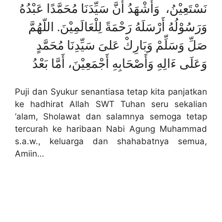
نَسْتَعِيْنُ، وَأَشْهَدُ أَنَّ سَيِّدَنَا مُحَمَّدًا عَبْدُهُ
وَرَسُوْلُهُ أَرْسَلَهُ رَحْمَةً لِلْعَالَمِيْنَ. اللّهُمَّ
صَلِّ وَسَلِّمْ وَبَارِكْ عَلىَ سَيِّدِنَا مُحَمَّدٍ
وَعَلَى ءَالِهِ وَأَصْحَابِهِ أَجْمَعِيْنَ، أَمَّا بَعْدُ
Puji dan Syukur senantiasa tetap kita panjatkan
ke hadhirat Allah SWT Tuhan seru sekalian
‘alam, Sholawat dan salamnya semoga tetap
tercurah ke haribaan Nabi Agung Muhammad
s.a.w., keluarga dan shahabatnya semua,
Amiin…