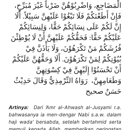
الْمَضَاجِعِ، وَاضْرِبُوْهُنَّ ضَرْباً غَيْرَ مُبَرِّحٍ،
فَإِنْ أَطَعْنَكُمْ فَلَا تَبْغُوْا عَلَيْهِنَّ سَبِيْلاً. أَلَا
إِنَّ لَكُمْ عَلَى نِسَائِكُمْ حَقًّا، وَلِنِسَائِكُمْ
عَلَيْكُمْ حَقًّا: فَحَقُّكُمْ عَلَيْهِنَّ أَنْ لَا يُوْطِئْنَ
فُرُشَكُمْ مَنْ تَكْرَهُوْنَ، وَلَا يَأْذَنَّ فِيْ
بُيُوْتِكُمْ لِمَنْ تَكْرَهُوْنَ. أَلَا وَحَقُّهُنَّ عَلَيْكُمْ
أَنْ تَحْسَنُوْا إِلَيْهِنَّ فِيْ كِسْوَتِهِنَّ
وَطَعَامِهِنَّ، رَوَاهُ التِّرْمِذِيُّ وَقَالَ حَدِيْثٌ
حَسَنٌ صحيح
Artinya:
Dari ‘Amr al-Ahwash al-Jusyami r.a.
bahwasanya ia men-dengar Nabi s.a.w. dalam
haji wada’ bersabda, setelah bertahmid serta
memuji kepada Allah, memberikan peringatan