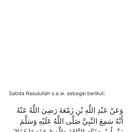
Sabda Rasulullah s.a.w. sebagai berikut:
وَعَنْ عَبْدِ اللَّهِ بْنِ زَمْعَةَ رَضِيَ اللَّهُ عَنْهُ
أَنَّهُ سَمِعَ النَّبِيَّ صَلَّى اللَّهُ عَلَيْهِ وَسَلَّمَ