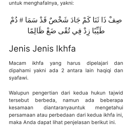
untuk menghafalnya, yakni:
صِفْ ذَا ثَنَا كَمْ جَادَ شَخْصٌ قَدْ سَمَا # دُمْ
طَيِّبًا زِدْ فِي تُقًى ضَعْ ظَالِمًا
Jenis Jenis Ikhfa
Macam ikhfa yang harus dipelajari dan
dipahami yakni ada 2 antara lain haqiqi dan
syafawi.
Walupun pengertian dari kedua hukun tajwid
tersebut berbeda, namun ada beberapa
kesamaan diantaranyauntuk mengetahui
persamaan atau perbedaan dari kedua ikhfa ini,
maka Anda dapat lihat penjelasan berikut ini.