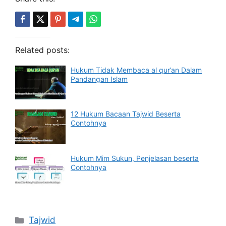
Related posts:
Hukum Tidak Membaca al qur’an Dalam
Pandangan Islam
12 Hukum Bacaan Tajwid Beserta
Contohnya
Hukum Mim Sukun, Penjelasan beserta
Contohnya
Categories
Tajwid