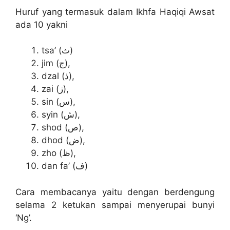
Huruf yang termasuk dalam Ikhfa Haqiqi Awsat
ada 10 yakni
tsa’ (ث)
jim (ج),
dzal (ذ),
zai (ز),
sin (س),
syin (ش),
shod (ص),
dhod (ض),
zho (ظ),
dan fa’ (ﻑ)
Cara membacanya yaitu dengan berdengung
selama 2 ketukan sampai menyerupai bunyi
‘Ng’.