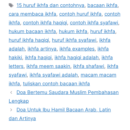
Tags
15 huruf ikhfa dan contohnya
,
bacaan ikhfa
,
cara membaca ikhfa
,
contoh huruf ikhfa
,
contoh
ikhfa
,
contoh ikhfa haqiqi
,
contoh ikhfa syafawi
,
hukum bacaan ikhfa
,
hukum ikhfa
,
huruf ikhfa
,
huruf ikhfa haqiqi
,
huruf ikhfa syafawi
,
ikhfa
adalah
,
ikhfa artinya
,
ikhfa examples
,
ikhfa
hakiki
,
ikhfa haqiqi
,
ikhfa haqiqi adalah
,
ikhfa
letters
,
ikhfa meem saakin
,
ikhfa shafawi
,
ikhfa
syafawi
,
ikhfa syafawi adalah
,
macam macam
ikhfa
,
tuliskan contoh bacaan ikhfa
Doa Bertemu Saudara Muslim Pembahasan
Lengkap
Doa Untuk Ibu Hamil Bacaan Arab, Latin
dan Artinya