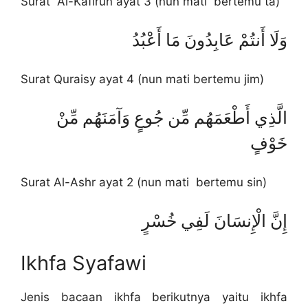
Surat Al-Kafirun ayat 3 (nun mati bertemu ta)
وَلَا أَنتُمْ عَابِدُونَ مَا أَعْبُدُ
Surat Quraisy ayat 4 (nun mati bertemu jim)
الَّذِي أَطْعَمَهُم مِّن جُوعٍ وَآمَنَهُم مِّنْ
خَوْفٍ
Surat Al-Ashr ayat 2 (nun mati bertemu sin)
إِنَّ الْإِنسَانَ لَفِي خُسْرٍ
Ikhfa Syafawi
Jenis bacaan ikhfa berikutnya yaitu ikhfa