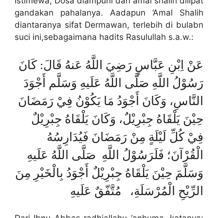
Istimewa, Dosa diampuni dan amal shalih dilipat
gandakan pahalanya. Aadapun ‘Amal Shalih
diantaranya sifat Dermawan, terlebih di bulabn
suci ini,sebagaimana hadits Rasulullah s.a.w.:
عَنْ اِبْنِ عَبَّاسٍ رَضِيَ اللَّهُ عَنهُ قَالَ: كَانَ
رَسُوْلُ اللَّهِ صَلَّى اللَّهُ عَلَيهِ وَسَلَّم أَجْوَدَ
النَّاسِ، وَكَانَ أَجْوَدُ مَا يَكُوْنُ فِيْ رَمَضَانَ
حِيْنَ يَلْقَاهُ جِبْرِيْلٌ، وَكَانَ يَلْقَاهُ جِبْرِيْلٌ
فِيْ كُلِّ لَيْلَةٍ مِنْ رَمَضَانَ فَيُدَارِسُهُ
الْقُرْآنَ؛ فَلَرَسُوْلُ اللَّهِ صَلَّى اللَّهُ عَلَيهِ
وَسَلَّمَ حِيْنَ يَلْقَاهُ جِبْرِيْلٌ أَجْوَدُ بِالْخَيْرِ مِنَ
الرِّيْحِ الْمُرْسَلَةِ، مُتَّفّقٌ عَلَيهِ