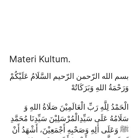
Materi Kultum.
بسم الله الرّحمن الرّحيم السَّلَامُ عَلَيْكُمْ
وَرَحْمَةُ اللهِ وَبَرَكَاتُهْ
الْحَمْدُ لِلَّهِ رَبِّ الْعَالَمِيْنَ صَلَاةُ اللهِ وَ
سَلَامُهُ عَلَى سَيِّدِالْمُرْسَلِيْنَ سَيِّدِنَا مُحَمَّدِ
ﷺ وَعَلَى أٰلِهِ وَصَحْبِهِ أَجْمَعِيْنَ، أَشْهَدُ أَنْ