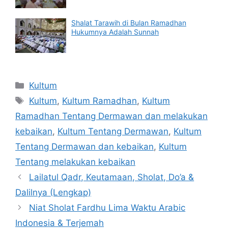
Shalat Tarawih di Bulan Ramadhan
Hukumnya Adalah Sunnah
Categories
Kultum
Tags
Kultum
,
Kultum Ramadhan
,
Kultum
Ramadhan Tentang Dermawan dan melakukan
kebaikan
,
Kultum Tentang Dermawan
,
Kultum
Tentang Dermawan dan kebaikan
,
Kultum
Tentang melakukan kebaikan
Lailatul Qadr, Keutamaan, Sholat, Do’a &
Dalilnya (Lengkap)
Niat Sholat Fardhu Lima Waktu Arabic
Indonesia & Terjemah