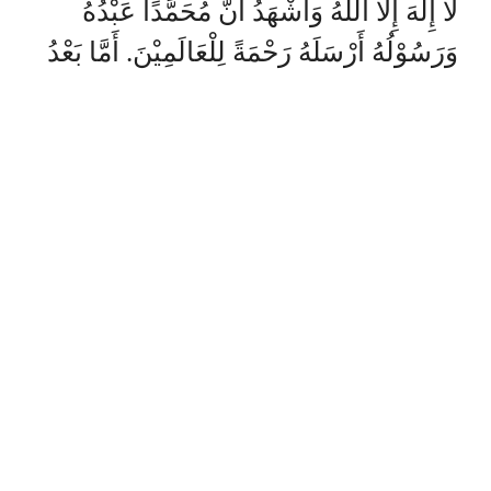
لَا إِلَهَ إِلَّا اللهُ وَأَشْهَدُ أَنَّ مُحَمَّدًا عَبْدُهُ
وَرَسُوْلُهُ أَرْسَلَهُ رَحْمَةً لِلْعَالَمِيْنَ. أَمَّا بَعْدُ