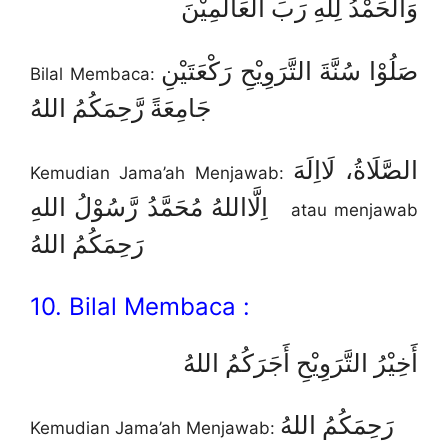
وَالْحَمْدُ لِلَّهِ رَبِّ الْعَالَمِيْنَ
صَلُوْا سُنَّةَ التَّرَوِيْحِ رَكْعَتَيْنِ
Bilal Membaca:
جَامِعَةً رَّحِمَكُمُ اللهُ
الصَّلَاةُ، لَااِلَهَ
Kemudian Jama’ah Menjawab:
اِلَّااللهُ مُحَمَّدُ رَّسُوْلُ اللهِ
atau menjawab
رَحِمَكُمُ اللهُ
10. Bilal Membaca :
أَخِيْرُ التَّرَوِيْحِ أَجَرَكُمُ اللهُ
رَحِمَكُمُ اللهُ
Kemudian Jama’ah Menjawab: