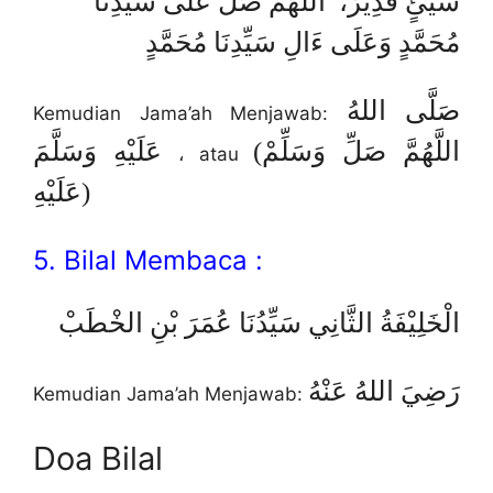
شَيْئٍ قَدِيْرٌ، اللَّهُمَّ صَلِّ عَلَى سَيِّدِنَا
مُحَمَّدٍ وَعَلَى ءَالِ سَيِّدِنَا مُحَمَّدٍ
صَلَّى اللهُ
Kemudian Jama’ah Menjawab:
(اللَّهُمَّ صَلِّ وَسَلِّمْ
عَلَيْهِ وَسَلَّمَ
، atau
عَلَيْهِ)
5. Bilal Membaca :
الْخَلِيْفَةُ الثَّانِي سَيِّدُنَا عُمَرَ بْنِ الخْطَبْ
رَضِيَ اللهُ عَنْهُ
Kemudian Jama’ah Menjawab:
Doa Bilal