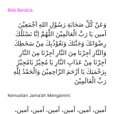
Bilal Berdo’a:
وَعَنْ كُلِّ صَحَابَةِ رَسُوْلِ اللهِ اَجْمَعِيْنَ
آمين يَا رَبَّ الْعَالَمِيْنَ اللَّهُمَّ اِنَّا نَسْئَلُكَ
رِضْوَانَكَ وَجَنَّتَكَ وَنَعُوْذُبِكَ مِنْ سَخَطِكَ
وَالنَّارِ اَجِرْنَا مِنَ النَّارِ اَجِرْنَا مِنَ النَّارِ
اَجِرْنَا مِنْ عَذَابِ النَّارِ يَا مُجِيْرُ يَامُجِيْرُ
بِرَحْمَتِكَ يَا اَرْحَمَ الرَّاحِمِيْنَ وَالْحَمْدُ لِلَّهِ
رَبِّ الْعَالَمِيْنَ
Kemudian Jama’ah Mengamini:
آمين، آمين، آمين، آمين، آمين، آمين،