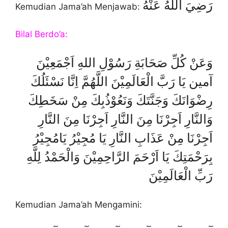
رَضِيَ اللهُ عَنْهُ
Kemudian Jama’ah Menjawab:
Bilal Berdo’a:
وَعَنْ كُلِّ صَحَابَةِ رَسُوْلِ اللهِ اَجْمَعِيْنَ
آمين يَا رَبَّ الْعَالَمِيْنَ اللَّهُمَّ اِنَّا نَسْئَلُكَ
رِضْوَانَكَ وَجَنَّتَكَ وَنَعُوْذُبِكَ مِنْ سَخَطِكَ
وَالنَّارِ اَجِرْنَا مِنَ النَّارِ اَجِرْنَا مِنَ النَّارِ
اَجِرْنَا مِنْ عَذَابِ النَّارِ يَا مُجِيْرُ يَامُجِيْرُ
بِرَحْمَتِكَ يَا اَرْحَمَ الرَّاحِمِيْنَ وَالْحَمْدُ لِلَّهِ
رَبِّ الْعَالَمِيْنَ
Kemudian Jama’ah Mengamini: