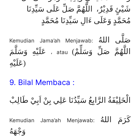
شَيْئٍ قَدِيْرٌ، اللَّهُمَّ صَلِّ عَلَى سَيِّدِنَا
مُحَمَّدٍ وَعَلَى ءَالِ سَيِّدِنَا مُحَمَّدٍ
صَلَّى اللهُ
Kemudian Jama’ah Menjawab:
(اللَّهُمَّ صَلِّ وَسَلِّمْ
عَلَيْهِ وَسَلَّمَ
، atau
عَلَيْهِ)
9. Bilal Membaca :
الْخَلِيْفَةُ الرَّابِعُ سَيِّدُنَا عَلِي بِنْ اَبِيْ طَالِبْ
كَرَمَ اللهُ
Kemudian Jama’ah Menjawab:
وَجْهَهُ