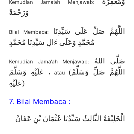
وَمَغْفِرَةً
Kemudian Jama’ah Menjawab:
وَرَحْمَةً
اللَّهُمَّ صَلِّ عَلَى سَيِّدِنَا
Bilal Membaca:
مُحَمَّدٍ وَعَلَى ءَالِ سَيِّدِنَا مُحَمَّدٍ
صَلَّى اللهُ
Kemudian Jama’ah Menjawab:
(اللَّهُمَّ صَلِّ وَسَلِّمْ
عَلَيْهِ وَسَلَّمَ
، atau
عَلَيْهِ)
7. Bilal Membaca :
الْخَلِيْفَةُ الثَّالِثُ سَيِّدُنَا عُثْمَانَ بْنِ عَفَانْ