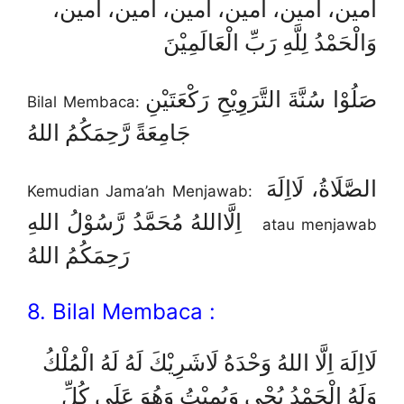
آمين، آمين، آمين، آمين، آمين، آمين،
وَالْحَمْدُ لِلَّهِ رَبِّ الْعَالَمِيْنَ
صَلُوْا سُنَّةَ التَّرَوِيْحِ رَكْعَتَيْنِ
Bilal Membaca:
جَامِعَةً رَّحِمَكُمُ اللهُ
الصَّلَاةُ، لَااِلَهَ
Kemudian Jama’ah Menjawab:
اِلَّااللهُ مُحَمَّدُ رَّسُوْلُ اللهِ
atau menjawab
رَحِمَكُمُ اللهُ
8. Bilal Membaca :
لَااِلَهَ اِلَّا اللهُ وَحْدَهُ لَاشَرِيْكَ لَهُ لَهُ الْمُلْكُ
وَلَهُ الْحَمْدُ يُحْيِ وَيُمِيْتُ وَهُوَ عَلَى كُلِّ