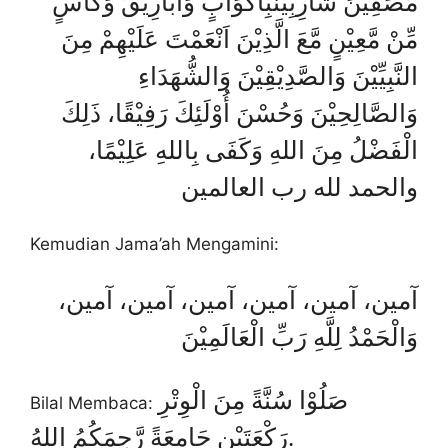
مُصَفِيْنَ شَارِبِيْنَبِأَكْوَابٍ وَأَبَارِيْقَ وَكَأْسٍ
مِّنْ مَّعِيْنٍ مَّعَ الَّذِيْنَ اَنْعَمْتَ عَلَيْهِمْ مِنَ
النَّبِيِّيْنَ وَالصَّدِيْقِيْنَ وَالشُّهَدَاءِ
وَالصَّالِحِيْنَ وَحُسْنَ أُوْلَئِكَ رَفِيْقًا، ذَلِكَ
الْفَضْلُ مِنَ اللهِ وَكَفَى بِاللهِ عَلِيْمًا،
والحمد لله رب العالمين
Kemudian Jama’ah Mengamini:
آمين، آمين، آمين، آمين، آمين، آمين،
وَالْحَمْدُ لِلَّهِ رَبِّ الْعَالَمِيْنَ
صَلُوْا سُنَّةً مِنَ الْوِتْرِ
Bilal Membaca:
رَكْعَتَيْنِ جَامِعَةً رَّحِمَكُمُ اللهُ.