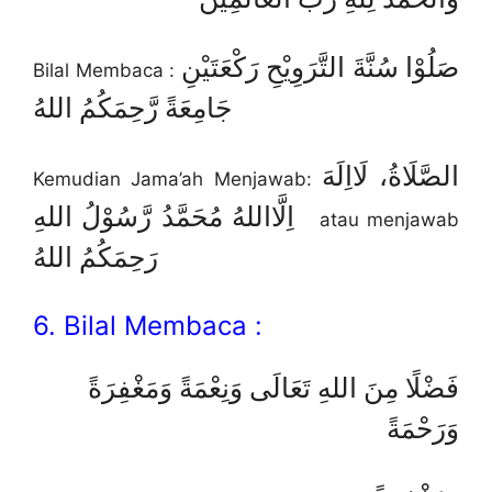
صَلُوْا سُنَّةَ التَّرَوِيْحِ رَكْعَتَيْنِ
Bilal Membaca :
جَامِعَةً رَّحِمَكُمُ اللهُ
الصَّلَاةُ، لَااِلَهَ
Kemudian Jama’ah Menjawab:
اِلَّااللهُ مُحَمَّدُ رَّسُوْلُ اللهِ
atau menjawab
رَحِمَكُمُ اللهُ
6. Bilal Membaca :
فَضْلًا مِنَ اللهِ تَعَالَى وَنِعْمَةً وَمَغْفِرَةً
وَرَحْمَةً