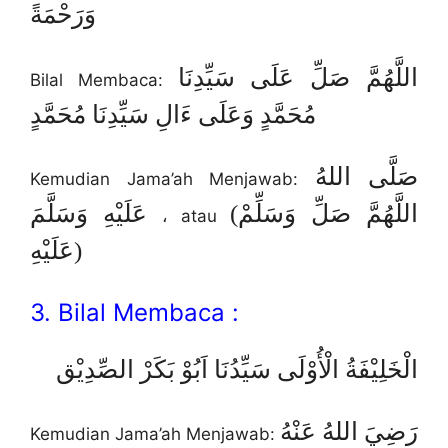
وَرَحْمَةً
اللَّهُمَّ صَلِّ عَلَى سَيِّدِنَا
Bilal Membaca:
مُحَمَّدٍ وَعَلَى ءَالِ سَيِّدِنَا مُحَمَّدٍ
صَلَّى اللهُ
Kemudian Jama’ah Menjawab:
(اللَّهُمَّ صَلِّ وَسَلِّمْ
عَلَيْهِ وَسَلَّمَ
، atau
عَلَيْهِ)
3. Bilal Membaca :
الْخَلِيْفَةُ الْأُوْلَى سَيِّدُنَا اَبُوْ بَكَرْ الصِّدِيْق
رَضِيَ اللهُ عَنْهُ
Kemudian Jama’ah Menjawab: