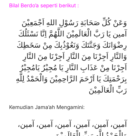
Bilal Berdo’a seperti berikut :
وَعَنْ كُلِّ صَحَابَةِ رَسُوْلِ اللهِ اَجْمَعِيْنَ
آمين يَا رَبَّ الْعَالَمِيْنَ اللَّهُمَّ اِنَّا نَسْئَلُكَ
رِضْوَانَكَ وَجَنَّتَكَ وَنَعُوْذُبِكَ مِنْ سَخَطِكَ
وَالنَّارِ اَجِرْنَا مِنَ النَّارِ اَجِرْنَا مِنَ النَّارِ
اَجِرْنَا مِنْ عَذَابِ النَّارِ يَا مُجِيْرُ يَامُجِيْرُ
بِرَحْمَتِكَ يَا اَرْحَمَ الرَّاحِمِيْنَ وَالْحَمْدُ لِلَّهِ
رَبِّ الْعَالَمِيْنَ
Kemudian Jama’ah Mengamini:
آمين، آمين، آمين، آمين، آمين، آمين،
وَالْحَمْدُ لِلَّهِ رَبِّ الْعَالَمِيْنَ