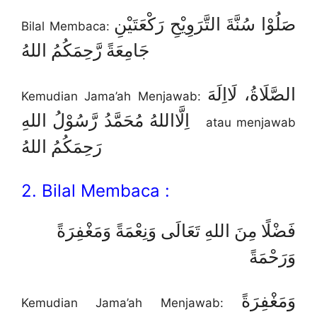
صَلُوْا سُنَّةَ التَّرَوِيْحِ رَكْعَتَيْنِ
Bilal Membaca:
جَامِعَةً رَّحِمَكُمُ اللهُ
الصَّلَاةُ، لَااِلَهَ
Kemudian Jama’ah Menjawab:
اِلَّااللهُ مُحَمَّدُ رَّسُوْلُ اللهِ
atau menjawab
رَحِمَكُمُ اللهُ
2. Bilal Membaca :
فَضْلًا مِنَ اللهِ تَعَالَى وَنِعْمَةً وَمَغْفِرَةً
وَرَحْمَةً
وَمَغْفِرَةً
Kemudian Jama’ah Menjawab: