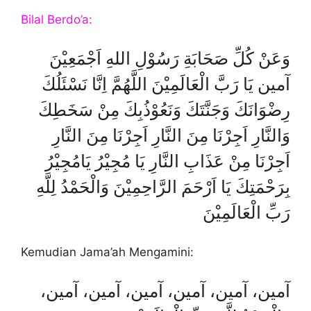
Bilal Berdo’a:
وَعَنْ كُلِّ صَحَابَةِ رَسُوْلِ اللهِ اَجْمَعِيْنَ
آمين يَا رَبَّ الْعَالَمِيْنَ اللَّهُمَّ اِنَّا نَسْئَلُكَ
رِضْوَانَكَ وَجَنَّتَكَ وَنَعُوْذُبِكَ مِنْ سَخَطِكَ
وَالنَّارِ اَجِرْنَا مِنَ النَّارِ اَجِرْنَا مِنَ النَّارِ
اَجِرْنَا مِنْ عَذَابِ النَّارِ يَا مُجِيْرُ يَامُجِيْرُ
بِرَحْمَتِكَ يَا اَرْحَمَ الرَّاحِمِيْنَ وَالْحَمْدُ لِلَّهِ
رَبِّ الْعَالَمِيْنَ
Kemudian Jama’ah Mengamini:
آمين، آمين، آمين، آمين، آمين، آمين،