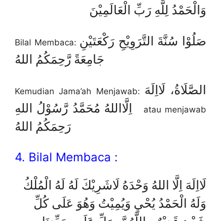
وَالْحَمْدُ لِلَّهِ رَبِّ الْعَالَمِيْنَ
صَلُوْا سُنَّةَ التَّرَوِيْحِ رَكْعَتَيْنِ
Bilal Membaca:
جَامِعَةً رَّحِمَكُمُ اللهُ
الصَّلَاةُ، لَااِلَهَ
Kemudian Jama’ah Menjawab:
اِلَّااللهُ مُحَمَّدُ رَّسُوْلُ اللهِ
atau menjawab
رَحِمَكُمُ اللهُ
4. Bilal Membaca :
لَااِلَهَ اِلَّا اللهُ وَحْدَهُ لَاشَرِيْكَ لَهُ لَهُ الْمُلْكُ
وَلَهُ الْحَمْدُ يُحْيِ وَيُمِيْتُ وَهُوَ عَلَى كُلِّ