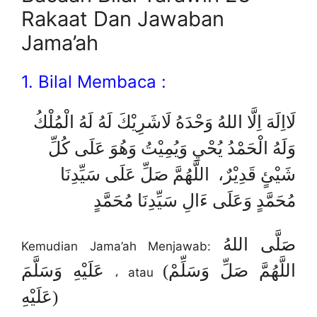
Rakaat Dan Jawaban
Jama’ah
1. Bilal Membaca :
لَااِلَهَ اِلَّا اللهُ وَحْدَهُ لَاشَرِيْكَ لَهُ لَهُ الْمُلْكُ
وَلَهُ الْحَمْدُ يُحْيِ وَيُمِيْتُ وَهُوَ عَلَى كُلِّ
شَيْئٍ قَدِيْرٌ، اللَّهُمَّ صَلِّ عَلَى سَيِّدِنَا
مُحَمَّدٍ وَعَلَى ءَالِ سَيِّدِنَا مُحَمَّدٍ
صَلَّى اللهُ
Kemudian Jama’ah Menjawab:
(اللَّهُمَّ صَلِّ وَسَلِّمْ
عَلَيْهِ وَسَلَّمَ
، atau
عَلَيْهِ)