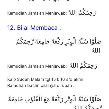
رَحِمَكُمُ اللهُ
Kemudian Jama’ah Menjawab:
12. Bilal Membaca :
صَلُوْا سُنَّةً الْوِتْرِ رَكْعَةً جَامِعَةً رَّحِمَكُمُ
اللهُ
رَحِمَكُمُ اللهُ
Kemudian Jama’ah Menjawab:
Kalo Sudah Malam tgl 15 k 16 s/d akhir
Ramdhan bacan bilalnya dirubah :
صَلُوْا سُنَّةً الْوِتْرِ رَكْعَةً مَعَ الْقُنُوْتِ جَامِعَةً
رَّحِمَكُمُ اللهُ