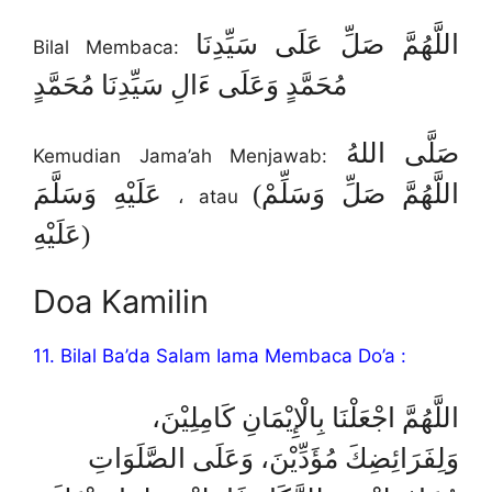
اللَّهُمَّ صَلِّ عَلَى سَيِّدِنَا
Bilal Membaca:
مُحَمَّدٍ وَعَلَى ءَالِ سَيِّدِنَا مُحَمَّدٍ
صَلَّى اللهُ
Kemudian Jama’ah Menjawab:
(اللَّهُمَّ صَلِّ وَسَلِّمْ
عَلَيْهِ وَسَلَّمَ
، atau
عَلَيْهِ)
Doa Kamilin
11. Bilal Ba’da Salam Iama Membaca Do’a :
اللَّهُمَّ اجْعَلْنَا بِالْإِيْمَانِ كَامِلِيْنَ،
وَلِفَرَائِضِكَ مُؤَدِّيْنَ، وَعَلَى الصَّلَوَاتِ