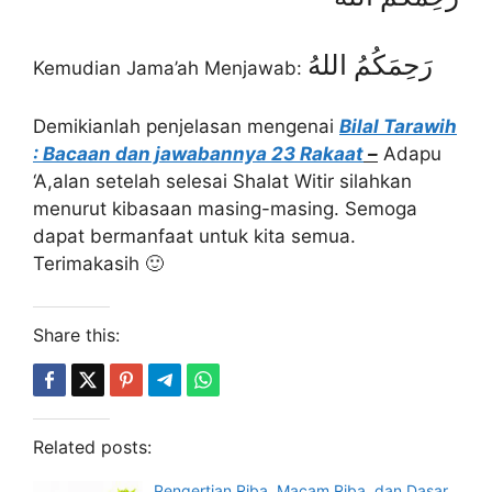
رَحِمَكُمُ اللهُ
Kemudian Jama’ah Menjawab:
Demikianlah penjelasan mengenai
Bilal Tarawih
: Bacaan dan jawabannya 23 Rakaat
–
Adapu
‘A,alan setelah selesai Shalat Witir silahkan
menurut kibasaan masing-masing. Semoga
dapat bermanfaat untuk kita semua.
Terimakasih 🙂
Share this:
Related posts:
Pengertian Riba, Macam Riba, dan Dasar