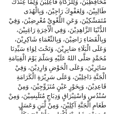
مُحَافِظِيْنَ، وَلِلزَّكَاةِ فَاعِلِيْنَ وَلِمَا عِنْدَكَ
طَالِبِيْنَ، وَلِعَفْوِكَ رَاجِيْنَ، وَبِالْهُدَى
مُتَمَسِّكِيْنَ، وَعَنِ اللَّغْوِيْ مُعْرِضِيْنَ، وَفِيْ
الدُّنْيَا الزَّاهِدِيْنَ، وَفِي الْأَخِرَةِ رَاغِبِيْنَ،
وَبِالْقَضَاءِ رَاضِيْنَ، وَبِالنِّعْمَاءِ شَاكِرِيْنَ،
وَعَلَى الْبَلَاءِ صَابِرِيْنَ، وَتَحْتَ لِوَاءِ سَيِّدِنَا
مُحَمَّدٍ صَلَّى اللهُ عَلَيْهِ وَسَلّمَ يَوْمَ الْقِيَامَةِ
سَائِرِيْنَ، وَعَلَى الْحَوْضِ وَارِدِيْنَ، وَفِيْ
الْجَنَّةِ دَاخِلِيْنَ، وَعَلَى سَرِيْرَةِ الْكَرَامَةِ
قَاعِدِيْنَ، وَبِحَوْرٍ عَيْنٍ مُتَزَوِّجِيْنَ، وَمِنْ
سُنْدُسٍ وَاسْتِبْرَاقٍ وَدِبَاجٍ مُتَلَبِسِيْنَ، وَمِنْ
طَعَامِ الْجَنَّةِ آكِلِيْنَ، وَمِنْ لَّبَنٍ وَعَسَلٍ