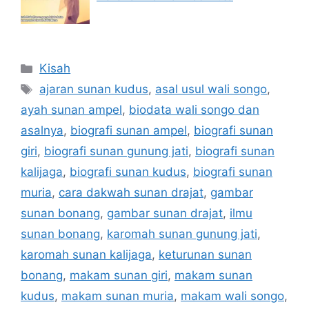
Categories
Kisah
Tags
ajaran sunan kudus
,
asal usul wali songo
,
ayah sunan ampel
,
biodata wali songo dan
asalnya
,
biografi sunan ampel
,
biografi sunan
giri
,
biografi sunan gunung jati
,
biografi sunan
kalijaga
,
biografi sunan kudus
,
biografi sunan
muria
,
cara dakwah sunan drajat
,
gambar
sunan bonang
,
gambar sunan drajat
,
ilmu
sunan bonang
,
karomah sunan gunung jati
,
karomah sunan kalijaga
,
keturunan sunan
bonang
,
makam sunan giri
,
makam sunan
kudus
,
makam sunan muria
,
makam wali songo
,