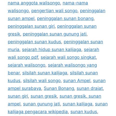
nama anggota walisongo
,
nama-nama
walisongo
,
pengertian wali songo
,
peninggalan
sunan ampel
,
peninggalan sunan bonang
,
peninggalan sunan giri
,
peninggalan sunan
gresik
,
peninggalan sunan gunung jati
,
peninggalan sunan kudus
,
peninggalan sunan
muria
,
sejarah hidup sunan kalijaga
,
sejarah
wali songo pdf
,
sejarah wali songo singkat
,
sejarah walisongo
,
sejarah walisongo yang
benar
,
silsilah sunan kalijaga
,
silsilah sunan
kudus
,
silsilah wali songo
,
sunan Ampel
,
sunan
ampel surabaya
,
Sunan Bonang
,
sunan drajat
,
sunan giri
,
sunan gresik
,
sunan gresik. sunan
ampel
,
sunan gunung jati
,
sunan kalijaga
,
sunan
kalijaga pengacara wikipedia
,
sunan kudus
,