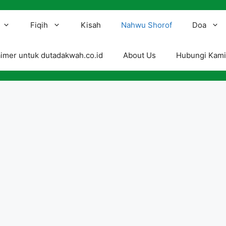
Fiqih
Kisah
Nahwu Shorof
Doa
aimer untuk dutadakwah.co.id
About Us
Hubungi Kam