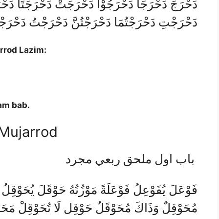
دَحْرَجَ دَحْرَجَا دَحْرَجُوْا دَحْرَجَتْ دَحْرَجَتَا دَحْ
دَحْرَجْتِ دَحْرَجْتُمَا دَحْرَجْتُنَّ دَحْرَجْتُ دَحْرَجْن
rrod Lazim:
am bab.
 Mujarrod
باب اول ملحق ربعي مجرد
فَوْعَلَ يُفَوْعِلُ فَوْعَلَةً مَوْزُنُهُ حَوْقَلَ يُحَوْقِلُ حَ
مُحَوْقِلٌ وَذَاكَ مُحَوْقَلٌ حَوْقِل لَا تُحَوْقِلْ مَحَ