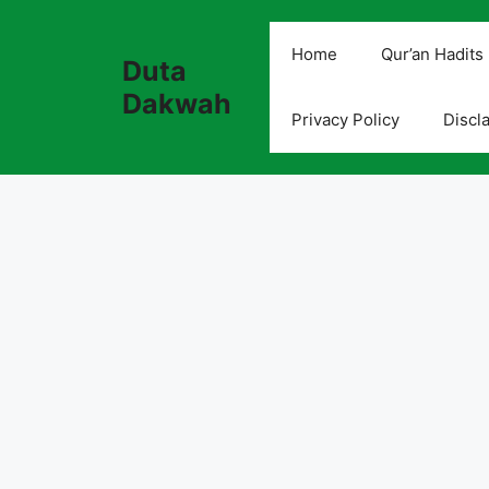
Skip
to
Home
Qur’an Hadits
Duta
content
Dakwah
Privacy Policy
Discl