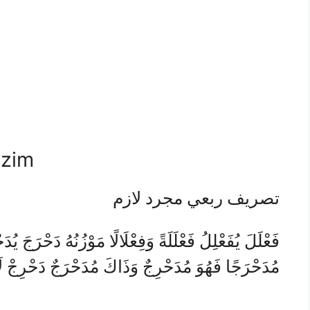
azim
تصريف ربعي مجرد لازم
فَعْلَلَ يُفَعْلِلُ فَعْلَلَةً وَفِعْلَالًا مَوْزُنُهُ دَحْرَجَ ي
مُدَحْرَجًا فَهُوَ مُدَحْرِجٌ وَذَاكَ مُدَحْرَجٌ دَحْرِجْ لَ