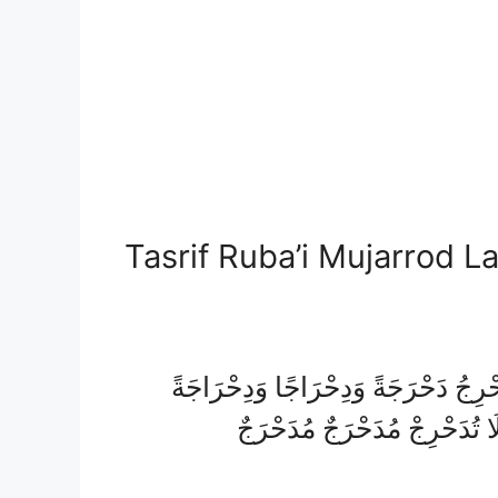
Tasrif Ruba’i Mujarrod L
ُدَحْرِجُ دَحْرَجَةً وَدِحْرَاجًا وَدِحْرَاجَةً
ا تُدَحْرِجْ مُدَحْرَجٌ مُدَحْرَجٌ