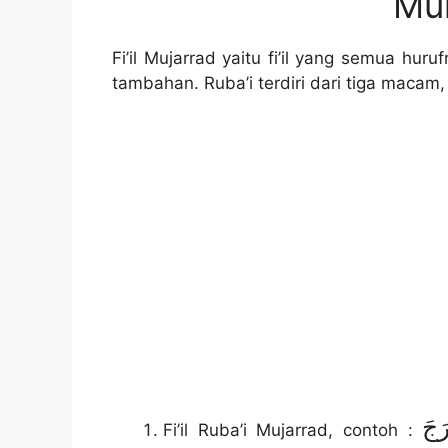
Mu
Fi’il Mujarrad yaitu fi’il yang semua huru
tambahan. Ruba’i terdiri dari tiga macam, 
َجَ
Fi’il Ruba’i Mujarrad, contoh :