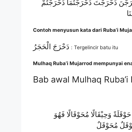
رَجْنَ دَحْرَجْتَ دَحْرَجْتُمَا دَحْرَجْتُمْ
َا
Contoh menyusun kata dari Ruba’i Muja
دَحْرَجَ الْحَجَرُ
: Tergelincir batu itu
Mulhaq Ruba’i Mujarrod mempunyai en
Bab awal Mulhaq Ruba’i
وْقَلَةً وَحِيْقَالًا مُحَوْقَالًا فَهُوَ
وْقَلٌ مُحَوْقَلٌ