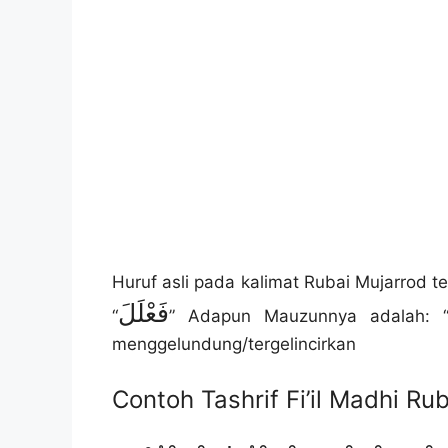
Huruf asli pada kalimat Rubai Mujarrod te
فَعْلَلَ
“
” Adapun Mauzunnya adalah: 
menggelundung/tergelincirkan
Contoh Tashrif Fi’il Madhi Ru