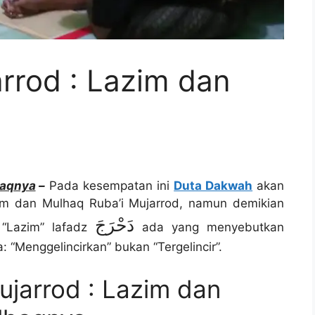
arrod : Lazim dan
haqnya
–
Pada kesempatan ini
Duta Dakwah
akan
zim dan Mulhaq Ruba’i Mujarrod, namun demikian
دَحْرَجَ
 “Lazim” lafadz
ada yang menyebutkan
“Menggelincirkan” bukan “Tergelincir”.
ujarrod : Lazim dan