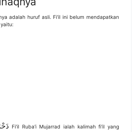
lhaqnya
fnya adalah huruf asli. Fi’il ini belum mendapatkan
yaitu:
دَحْر
Fi’il Ruba’i Mujarrad ialah kalimah fi’il yang