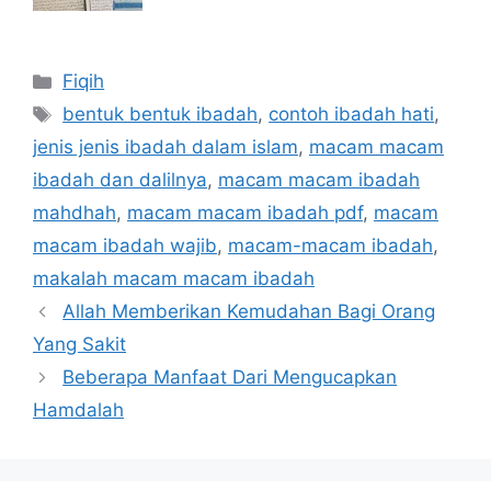
Categories
Fiqih
Tags
bentuk bentuk ibadah
,
contoh ibadah hati
,
jenis jenis ibadah dalam islam
,
macam macam
ibadah dan dalilnya
,
macam macam ibadah
mahdhah
,
macam macam ibadah pdf
,
macam
macam ibadah wajib
,
macam-macam ibadah
,
makalah macam macam ibadah
Allah Memberikan Kemudahan Bagi Orang
Yang Sakit
Beberapa Manfaat Dari Mengucapkan
Hamdalah