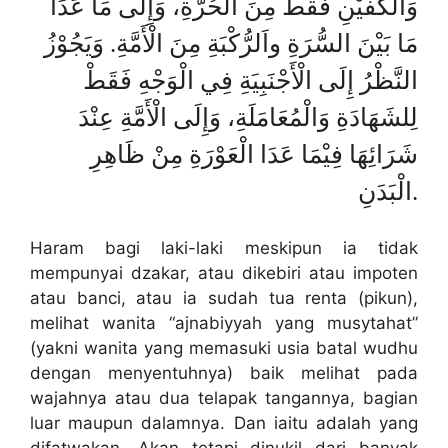
وَالْكَفَيْنِ فَقَطْ مِنَ الْحُرَّةِ، وَإِلَى مَا عَدَا
مَا بَيْنَ السُّرَةِ واَلرُّكْبَةِ مِنَ الْأَمَّةِ. وَيَجُوْزُ
النَّظْرُ إِلَى الْأَجْنَبِيَةِ فِي الْوَجْهِ فَقَطْ
لِلشَهَادَةِ وَالْمُعَامَلَةِ، وَإِلَى الْأَمَّةِ عِنْدَ
شَرَائِهَا فِيْمَا عَدَا الْعَوْرَةِ مِنْ ظَاهِرِ
الْبَدَنِ.
Haram bagi laki-laki meskipun ia tidak
mempunyai dzakar, atau dikebiri atau impoten
atau banci, atau ia sudah tua renta (pikun),
melihat wanita “ajnabiyyah yang musytahat”
(yakni wanita yang memasuki usia batal wudhu
dengan menyentuhnya) baik melihat pada
wajahnya atau dua telapak tangannya, bagian
luar maupun dalamnya. Dan iaitu adalah yang
difatwakan. Akan tetapi dinukil dari banyak