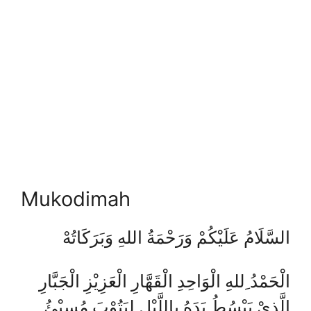
Mukodimah
السَّلَامُ عَلَيْكُمْ وَرَحْمَةُ اللهِ وَبَرَكَاتُهْ
الْحَمْدُ ِللهِ الْوَاحِدِ الْقَهَّارِ الْعَزِيْزِ الْجَبَّارِ
الَّذِيْ يَبْسُطُ يَدَهُ بِاللَّيْلِ لِيَتُوْبَ مُسِيْئُ