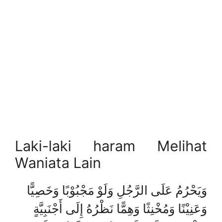
Laki-laki haram Melihat
Waniata Lain
وَيَحْرُمُ عَلَى الرَّجُلِ وَلَوْ مَجْبُوْبًا وَخَصِيًّا
وَعَنِيْنًا وَمُخْنِثًا وَهِمًّا نَظْرُهُ إِلَى أَجْنَبِيَّةٍ