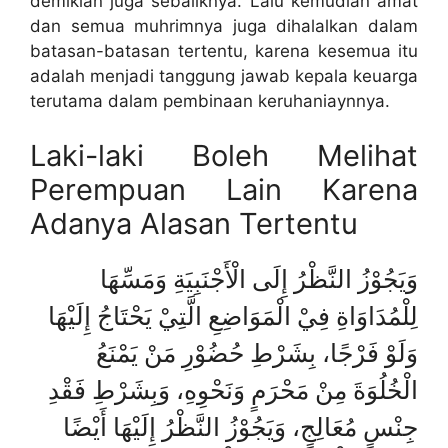
demikian juga sebaliknya. Lalu kemudian amat
dan semua muhrimnya juga dihalalkan dalam
batasan-batasan tertentu, karena kesemua itu
adalah menjadi tanggung jawab kepala keuarga
terutama dalam pembinaan keruhaniaynnya.
Laki-laki Boleh Melihat
Perempuan Lain Karena
Adanya Alasan Tertentu
وَيَجُوْزُ النَّظْرُ إِلَى الْأَجْنَبِيَةِ وَمَسِّهَا
لِلْمُدَاوَاةِ فِيْ الْمَوَاضِعِ الَّتِيْ يَحْتَاجُ إِلَيْهَا
وَلَوْ فَرْجًا، بِشَرْطِ حُضُوْرِ مَنْ يَمْنَعُ
الْخُلُوَةَ مِنْ مَحْرَمٍ وَنَحْوِهِ، وَبِشَرْطِ فَقْدِ
جِنْسٍ مُعَالِجٍ، وَيَجُوْزُ النَّظْرُ إِلَيْهَا أَيْضًا