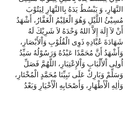
النَّهَارِ، وَ يَبْسُطُ يَدَهُ بِاالنَّهَارِ لِيَتُوْبَ
مُسِيْئُ اللَّيْلِ وَهُوَ الْعَلِيْمُ الْغَفَّارُ، أَشْهَدُ
أَنْ لآ إِلَهَ إِلاَّ اللهُ وَحْدَهُ لاَ شَرِيْكَ لَهُ
شَهَادَةَ عُبَّادِهِ ذَوِى الْقُلُوْبِ وَاْلأَبْصَارِ،
وَأَشْهَدُ أَنَّ مُحَمَّدًا عَبْدُهُ وَرَسُوْلُهُ سَيِّدُ
اُولِى اْلأَلْبَابِ وَاْلإِعْتِبَارِ، اللَّهُمَّ فَصَلِّ
وَسَلِّمْ وَبَارِكْ عَلَى نَبِيِّنَا مُحَمَّدٍ الْمُخْتَارِ،
وَاٰلِهِ الْأَطْهَارِ، وَأَصْحَابِهِ الْأَخْيَارِ وَبَعْدُ