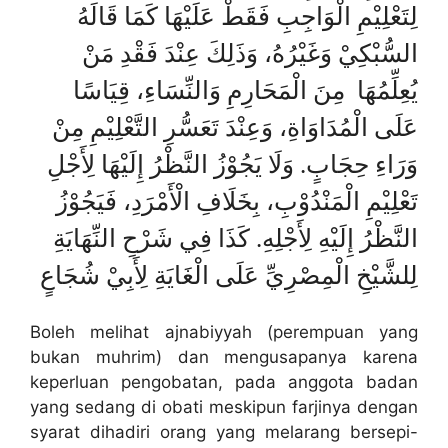
لِتَعْلِيْمِ الْوَاجِبِ فَقَطْ عَلَيْهَا كَمَا قَالَهُ
السُّبْكِيْ وَغَيْرُهُ، وَذَلِكَ عِنْدَ فَقْدِ مَنْ
يُعِلِّمُهَا مِنَ الْمَحَارِمِ وَالنِّسَاءِ، قِيَاسًا
عَلَى الْمُدَاوَاةِ، وَعِنْدَ تَعَسُّرِ التَّعْلِيْمِ مِنْ
وَرَاءِ حِجَابٍ. وَلَا يَجُوْزُ النَّظْرُ إِلَيْهَا لِأَجْلِ
تَعْلِيْمِ الْمَنْدُوْبِ، بِخَلَافِ الْأَمْرَدِ، فَيَجُوْزُ
النَّظْرُ إِلَيْهِ لِأَجْلِهِ. كَذَا فِي شَرْحِ النِّهَايَةِ
لِلشَّيْخِ الْمِصْرِيِّ عَلَى الْغَايَةِ لِأَبِيْ شُجَاعٍ
Boleh melihat ajnabiyyah (perempuan yang
bukan muhrim) dan mengusapanya karena
keperluan pengobatan, pada anggota badan
yang sedang di obati meskipun farjinya dengan
syarat dihadiri orang yang melarang bersepi-