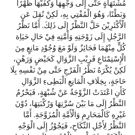
مُشْتَهَاةٍ حَتَّى إِلَى وَجْهِهَا وَكَفَيْهَا ظَهْرًا
وَبَطْنًا، وَهُوَ الْمُفْتِي بِهِ، لَكِنْ نُقِلَ عَنِ
الْأَكْثَرِيْنَ حَلَّ النَّظْرُ إِلَى ذَلِكَ. أَمَّا نَظْرُ
الرَّجُلِ إِلَى زَوْجَتِهِ وَأَمَّتِهِ فِيْ حَالِ حَيَاِة
كُلٍّ مِنْهُمَا فَجَائِزٌ وَلَوْ مَعَ وُجُوْدِ مَانِعٍ مِنَ
الْإِسْتِمْتَاعِ قَرِيْبِ الزَّوَالِ كَحَيْضٍ وَرَهْنٍ،
لَكِنْ يُكْرَهُ نَظْرُ الْفَرْجِ حَتَّى مِنْ نَفْسِهِ بِلَا
حَاجَةٍ، بِخِلَافِ الْمَانِعِ الْبَطِىءِ الزَّوَالِ
كَأَنِ اعْتَدَتْ الزَّوْجَةُ عَنْ شُبْهَةٍ، فَيَحْرُمُ
النَّظْرُ إِلَى مَا بَيْنَ سُرَّتِهَا وَرُكْبَتِهَا، دُوْنَ
غَيْرِهِ كَالْمَحَارِمِ وَالْأَمَّةِ الْمُزَوَّجَةِ. أَمَّا
النَّظْرُ لِأَجْلِ النِّكَاحِ، فَيَجُوْزُ إِلَى الْوَجْهِ