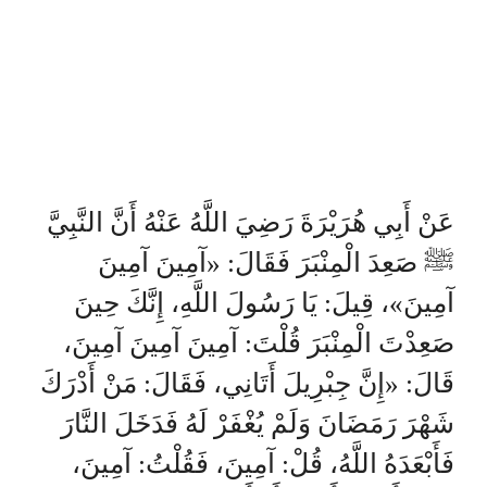
عَنْ أَبِي هُرَيْرَةَ رَضِيَ اللَّهُ عَنْهُ أَنَّ النَّبِيَّ
ﷺ صَعِدَ الْمِنْبَرَ فَقَالَ: «آمِينَ آمِينَ
آمِينَ»، قِيلَ: يَا رَسُولَ اللَّهِ، إِنَّكَ حِينَ
صَعِدْتَ الْمِنْبَرَ قُلْتَ: آمِينَ آمِينَ آمِينَ،
قَالَ: «إِنَّ جِبْرِيلَ أَتَانِي، فَقَالَ: مَنْ أَدْرَكَ
شَهْرَ رَمَضَانَ وَلَمْ يُغْفَرْ لَهُ فَدَخَلَ النَّارَ
فَأَبْعَدَهُ اللَّهُ، قُلْ: آمِينَ، فَقُلْتُ: آمِينَ،