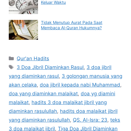
Keluar Waktu
Tidak Menutup Aurat Pada Saat
Membaca Al-Quran Hukumnya?
Categories
Qur'an Hadits
Tags
3 Doa Jibril Diaminkan Rasul
,
3 doa jibril
yang diaminkan rasul
,
3 golongan manusia yang
akan celaka
,
doa jibril kepada nabi Muhammad
,
doa yang diaminkan malaikat
,
doa yg diamini
malaikat
,
hadits 3 doa malaikat jibril yang
diaminkan rasulullah
,
hadits doa malaikat jibril
yang diaminkan rasulullah
,
QS. Al-Isra: 23
,
teks
3 doa malaikat jibril
,
Tiga Doa Jibril Diaminkan