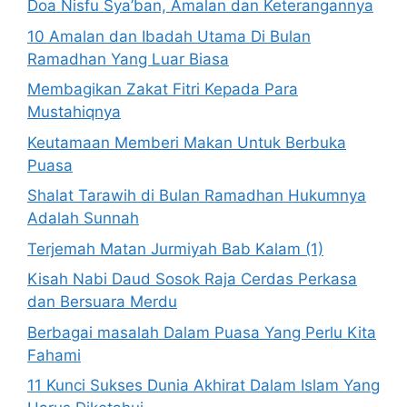
Doa Nisfu Sya’ban, Amalan dan Keterangannya
10 Amalan dan Ibadah Utama Di Bulan
Ramadhan Yang Luar Biasa
Membagikan Zakat Fitri Kepada Para
Mustahiqnya
Keutamaan Memberi Makan Untuk Berbuka
Puasa
Shalat Tarawih di Bulan Ramadhan Hukumnya
Adalah Sunnah
Terjemah Matan Jurmiyah Bab Kalam (1)
Kisah Nabi Daud Sosok Raja Cerdas Perkasa
dan Bersuara Merdu
Berbagai masalah Dalam Puasa Yang Perlu Kita
Fahami
11 Kunci Sukses Dunia Akhirat Dalam Islam Yang