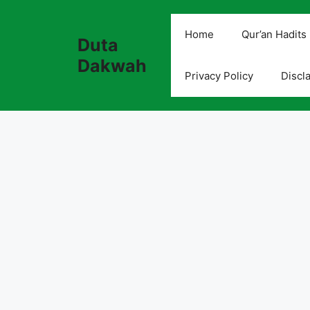
Skip
to
Home
Qur’an Hadits
Duta
content
Dakwah
Privacy Policy
Discl