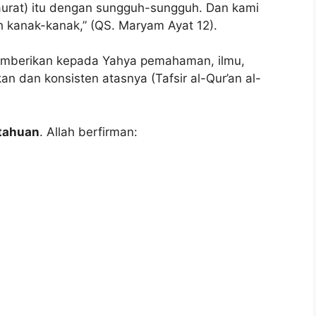
(Taurat) itu dengan sungguh-sungguh. Dan kami
h kanak-kanak,” (QS. Maryam Ayat 12).
emberikan kepada Yahya pemahaman, ilmu,
 dan konsisten atasnya (Tafsir al-Qur’an al-
tahuan
. Allah berfirman: