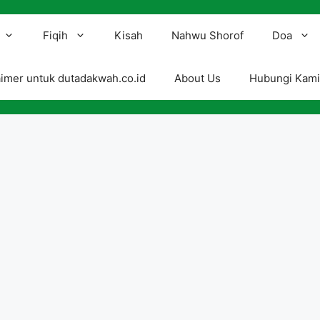
Fiqih
Kisah
Nahwu Shorof
Doa
aimer untuk dutadakwah.co.id
About Us
Hubungi Kam