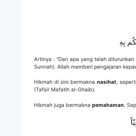
كُم بِهِ
Artinya : “Dan apa yang telah diturunka
Sunnah). Allah memberi pengajaran kepa
Hikmah di sini bermakna
nasihat
, seper
(Tafsir Mafatih al-Ghaib).
Hikmah juga bermakna
pemahaman
. Se
اً