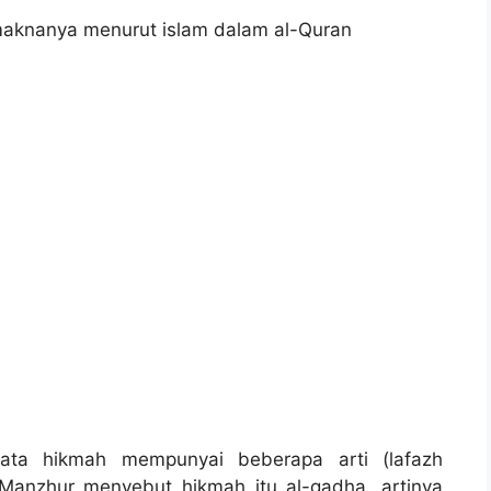
maknanya menurut islam dalam al-Quran
ta hikmah mempunyai beberapa arti (lafazh
 Manzhur menyebut hikmah itu al-qadha, artinya