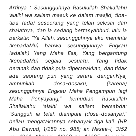
Artinya : Sesungguhnya Rasulullah Shallallahu
‘alaihi wa sallam masuk ke dalam masjid, tiba-
tiba (ada) seseorang yang telah selesai dari
shalatnya, dan ia sedang bertasyahhud, lalu ia
berkata: “Ya Allah, sesungguhnya aku meminta
(kepadaMu) bahwa sesungguhnya Engkau
(adalah) Yang Maha Esa, Yang bergantung
(kepadaMu) segala sesuatu, Yang tidak
beranak dan tidak pula diperanakkan, dan tidak
ada seorang pun yang setara denganNya,
ampunilah dosa-dosaku, (karena)
sesungguhnya Engkau Maha Pengampun lagi
Maha Penyayang,” kemudian Rasulullah
Shallallahu ‘alaihi wa sallam bersabda:
“Sungguh ia telah diampuni (dosa-dosanya),”
beliau mengatakannya sebanyak tiga kali. (HR
Abu Dawud, 1/259 no. 985; an Nasaa-i, 3/52