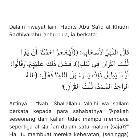
Dalam riwayat lain, Hadits Abu Sa’id al Khudri
Radhiyallahu ‘anhu pula, ia berkata:
قَالَ النَّبِيُّ لأَصْحَابِهِ: ((أَيُـعْجِزُ أَحَدُكُمْ أَنْ يَقْرَأَ
ثُلُثَ القُرْآنِ فِي لَيْلَةٍ))، فَـشَقَّ ذَلِكَ عَلَيْهِمْ، وَقَالُوا:
أَيُّـنَا يُطِيْقُ ذَلِكَ يَا رَسُوْلَ اللهِ؟ فَقَالَ: (اللهُ
الوَاحِدُ الصَّمَدُ، ثُلُثُ القُرْآنِ)ۥ
Artinya : “Nabi Shallallahu ‘alaihi wa sallam
berkata kepada para sahabatnya: “Apakah
seseorang dari kalian tidak mampu membaca
sepertiga al Qur`an dalam satu malam (saja)?”
Hal itu membuat mereka keberatan, (sehingga)