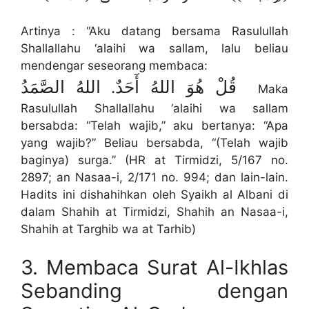
Artinya : “Aku datang bersama Rasulullah
Shallallahu ‘alaihi wa sallam, lalu beliau
mendengar seseorang membaca:
قُلْ هُوَ اللهُ أَحَدٌ. اللهُ الصَّمَدُ
Maka
Rasulullah Shallallahu ‘alaihi wa sallam
bersabda: “Telah wajib,” aku bertanya: “Apa
yang wajib?” Beliau bersabda, “(Telah wajib
baginya) surga.” (HR at Tirmidzi, 5/167 no.
2897; an Nasaa-i, 2/171 no. 994; dan lain-lain.
Hadits ini dishahihkan oleh Syaikh al Albani di
dalam Shahih at Tirmidzi, Shahih an Nasaa-i,
Shahih at Targhib wa at Tarhib)
3. Membaca Surat Al-Ikhlas
Sebanding dengan