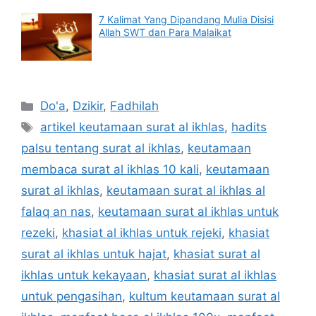
7 Kalimat Yang Dipandang Mulia Disisi
Allah SWT dan Para Malaikat
Categories
Do'a
,
Dzikir
,
Fadhilah
Tags
artikel keutamaan surat al ikhlas
,
hadits
palsu tentang surat al ikhlas
,
keutamaan
membaca surat al ikhlas 10 kali
,
keutamaan
surat al ikhlas
,
keutamaan surat al ikhlas al
falaq an nas
,
keutamaan surat al ikhlas untuk
rezeki
,
khasiat al ikhlas untuk rejeki
,
khasiat
surat al ikhlas untuk hajat
,
khasiat surat al
ikhlas untuk kekayaan
,
khasiat surat al ikhlas
untuk pengasihan
,
kultum keutamaan surat al