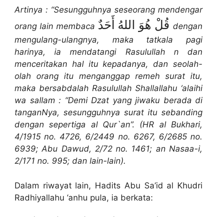
Artinya : “Sesungguhnya seseorang mendengar
قُلْ هُوَ اللهُ أَحَدٌ
orang lain membaca
dengan
mengulang-ulangnya, maka tatkala pagi
harinya, ia mendatangi Rasulullah n dan
menceritakan hal itu kepadanya, dan seolah-
olah orang itu menganggap remeh surat itu,
maka bersabdalah Rasulullah Shallallahu ‘alaihi
wa sallam : “Demi Dzat yang jiwaku berada di
tanganNya, sesungguhnya surat itu sebanding
dengan sepertiga al Qur`an”. (HR al Bukhari,
4/1915 no. 4726, 6/2449 no. 6267, 6/2685 no.
6939; Abu Dawud, 2/72 no. 1461; an Nasaa-i,
2/171 no. 995; dan lain-lain).
Dalam riwayat lain, Hadits Abu Sa’id al Khudri
Radhiyallahu ‘anhu pula, ia berkata: