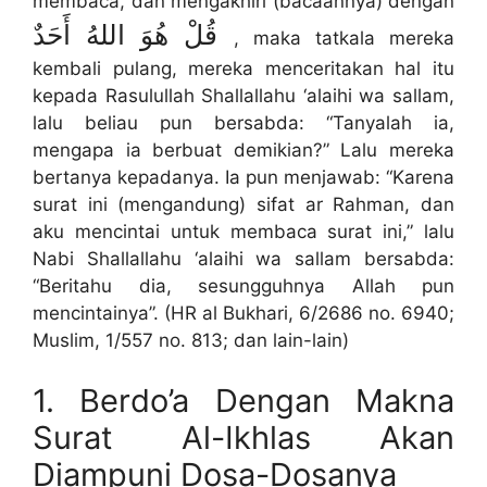
membaca, dan mengakhiri (bacaannya) dengan
قُلْ هُوَ اللهُ أَحَدٌ
, maka tatkala mereka
kembali pulang, mereka menceritakan hal itu
kepada Rasulullah Shallallahu ‘alaihi wa sallam,
lalu beliau pun bersabda: “Tanyalah ia,
mengapa ia berbuat demikian?” Lalu mereka
bertanya kepadanya. Ia pun menjawab: “Karena
surat ini (mengandung) sifat ar Rahman, dan
aku mencintai untuk membaca surat ini,” lalu
Nabi Shallallahu ‘alaihi wa sallam bersabda:
“Beritahu dia, sesungguhnya Allah pun
mencintainya”. (HR al Bukhari, 6/2686 no. 6940;
Muslim, 1/557 no. 813; dan lain-lain)
1. Berdo’a Dengan Makna
Surat Al-Ikhlas Akan
Diampuni Dosa-Dosanya