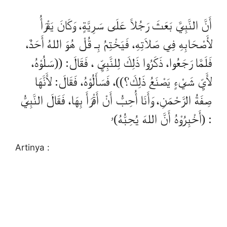
أَنَّ النَّبِيَّ بَعَثَ رَجُلاً عَلَى سَرِيَّةٍ، وَكَانَ يَقْرَأُ
لأَصْحَابِهِ فِي صَلاَتِهِ، فَيَخْتِمُ بِـ قُلْ هُوَ اللهُ أَحَدٌ،
فَلَمَّا رَجَعُوا، ذَكَرُوا ذَلِكَ لِلنَّبِيِّ ، فَقَالَ: ((سَلُوْهُ،
لأَيِّ شَيْءٍ يَصْنَعُ ذَلِكَ؟))، فَسَأَلُوْهُ، فَقَالَ: لأَنَّهَا
صِفَةُ الرَّحْمَنِ، وَأَنَا أُحِبُّ أَنْ أَقْرَأَ بِهَا، فَقَالَ النَّبِيُّ
: (أَخْبِرُوْهُ أَنَّ اللهَ يُحِبُّهُ)ۥ
Artinya :