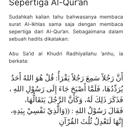
Sepertiga Al-Qur’an
Sudahkah kalian tahu bahwasanya membaca
surat Al-Ikhlas sama saja dengan membaca
sepertiga dari Al-Qur’an. Sebagaimana dalam
sebuah hadits dikatakan:
Abu Sa’id al Khudri Radhiyallahu ‘anhu, ia
berkata:
أَنَّ رَجُلاً سَمِعَ رَجُلاً يَقْرَأُ: قُلْ هُوَ اللهُ أَحَدٌ
يُرَدِّدُهَا، فَلَمَّا أَصْبَحَ جَاءَ إِلَى رَسُوْلِ اللهِ ،
فَذَكَرَ ذَلِكَ لَهُ، وَكَأَنَّ الرَّجُلَ يَتَقَالُّهَا،
فَقَالَ رَسُوْلُ اللهِ : ((وَالَّذِيْ نَفْسِيْ بِيَدِهِ،
إِنَّهَا لَتَعْدِلُ ثُلُثَ القُرْآنِ