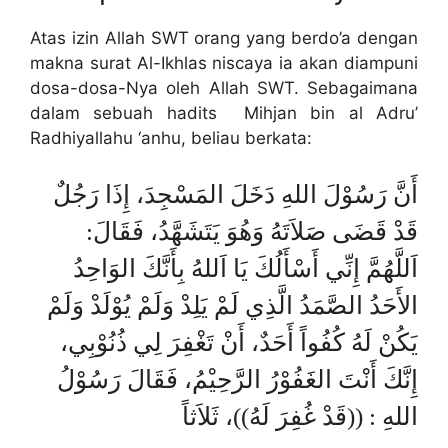
Atas izin Allah SWT orang yang berdo’a dengan
makna surat Al-Ikhlas niscaya ia akan diampuni
dosa-dosa-Nya oleh Allah SWT. Sebagaimana
dalam sebuah hadits Mihjan bin al Adru’
Radhiyallahu ‘anhu, beliau berkata:
أَنَّ رَسُوْلَ اللهِ دَخَلَ المَسْجِدَ، إِذَا رَجُلٌ
قَدْ قَضَى صَلاَتَهُ وَهُوَ يَتَشَهَّدُ، فَقَالَ:
اَللَّهُمَّ إِنِّي أَسْأَلُكَ يَا اَللهُ بِأَنَّكَ الوَاحِدُ
الأَحَدُ الصَّمَدُ الَّذِي لَمْ يَلِدْ وَلَمْ يُوْلَدْ وَلَمْ
يَكُنْ لَهُ كُفُواً أَحَدٌ، أَنْ تَغْفِرَ لِي ذُنُوْبِي،
إِنَّكَ أَنْتَ الغَفُوْرُ الرَّحِيْمُ، فَقَالَ رَسُوْلُ
اللهِ : ((قَدْ غُفِرَ لَهُ))، ثَلاَثاً