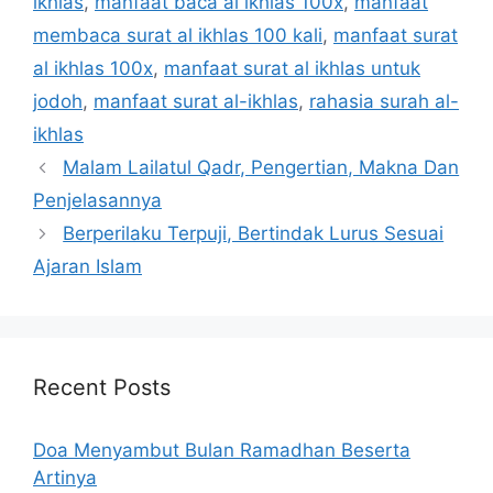
ikhlas
,
manfaat baca al ikhlas 100x
,
manfaat
membaca surat al ikhlas 100 kali
,
manfaat surat
al ikhlas 100x
,
manfaat surat al ikhlas untuk
jodoh
,
manfaat surat al-ikhlas
,
rahasia surah al-
ikhlas
Malam Lailatul Qadr, Pengertian, Makna Dan
Penjelasannya
Berperilaku Terpuji, Bertindak Lurus Sesuai
Ajaran Islam
Recent Posts
Doa Menyambut Bulan Ramadhan Beserta
Artinya