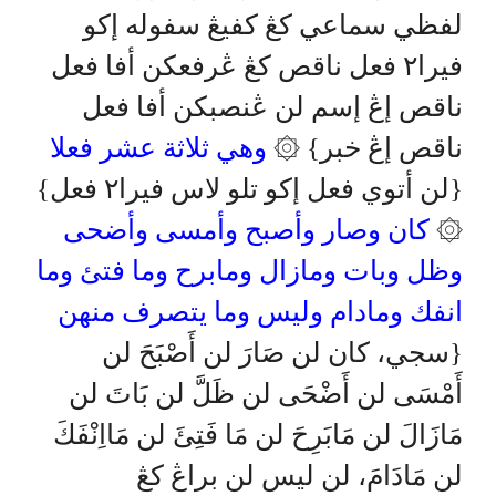
لفظي سماعي كڠ كفيڠ سفوله إكو
فيرا٢ فعل ناقص كڠ ڠرفعكن أفا فعل
ناقص إڠ إسم لن ڠنصبكن أفا فعل
ناقص إڠ خبر} ۞
وهي ثلاثة عشر فعلا
{لن أتوي فعل إكو تلو لاس فيرا٢ فعل}
كان وصار وأصبح وأمسى وأضحى
۞
وظل وبات ومازال ومابرح وما فتئ وما
انفك ومادام وليس وما يتصرف منهن
{سجي، كان لن صَارَ لن أَصْبَحَ لن
أَمْسَى لن أَضْحَى لن ظَلَّ لن بَاتَ لن
مَازَالَ لن مَابَرِحَ لن مَا فَتِئَ لن مَااِنْفَكَ
لن مَادَامَ، لن ليس لن براڠ كڠ