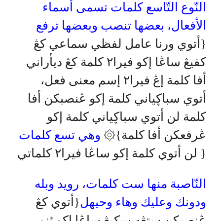
النّوع التّاسع كلمات تسمى أسماء
الأفعال، بعضها تنصب وبعضها ترفع
{أتوي ورنا عامل لفظي سماعي كڠ
كفيڠ ساڠا إكو فيرا٢ كلمة كڠ ديأراني
أفا كلمة إڠ فيرا٢ إسم معنى فعل،
أتوي سباڮياني كلمة إكو ڠنصبكن أفا
كلمة لن أتوي سباڮياني كلمة إكو
ڠرفعكن أفا كلمة}۞
وهي تسع كلمات
{ لن أتوي كلمة إكو ساڠا فيرا٢ كلماتي
النّاصبة منها ست كلمات، رويد وبله
ودونك وعليك وهاء وحيهل
{أتوي كڠ
ڠنصبكن ستڠه سكيڠ ساڠا إكو ئنم