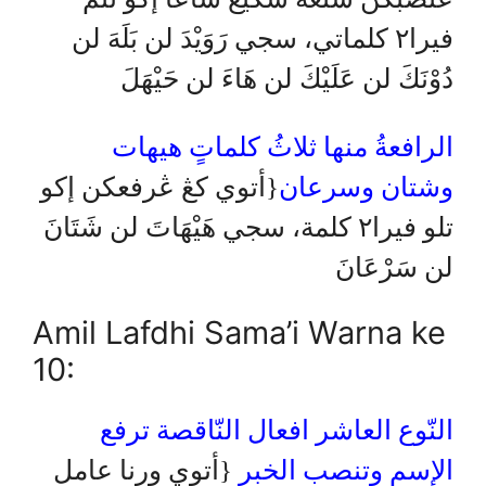
فيرا٢ كلماتي، سجي رَوَيْدَ لن بَلَهَ لن
دُوْنَكَ لن عَلَيْكَ لن هَاءَ لن حَيْهَلَ
الرافعةُ منها ثلاثُ كلماتٍ هيهات
وشتان وسرعان
{أتوي كڠ ڠرفعكن إكو
تلو فيرا٢ كلمة، سجي هَيْهَاتَ لن شَتَانَ
لن سَرْعَانَ
Amil Lafdhi Sama’i Warna ke
10:
النّوع العاشر افعال النّاقصة ترفع
الإسم وتنصب الخبر
{أتوي ورنا عامل