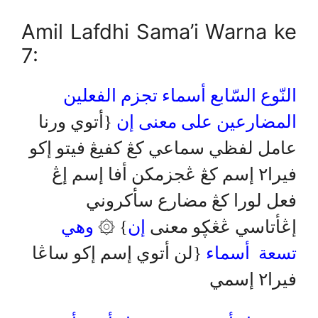
Amil Lafdhi Sama’i Warna ke
7:
النّوع السّابع أسماء تجزم الفعلين
المضارعين على معنى إن
{أتوي ورنا
عامل لفظي سماعي كڠ كفيڠ فيتو إكو
فيرا٢ إسم كڠ ڠجزمكن أفا إسم إڠ
فعل لورا كڠ مضارع سأكروني
وهي
} ۞
إن
إڠأتاسي ڠڠڮو معنى
تسعة أسماء
{لن أتوي إسم إكو ساڠا
فيرا٢ إسمي