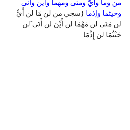
من وما وأيّ ومتى ومهما وأين وأنى
وحيثما وإذما
{سجي من لن مَا لن أَيٌّ
لن مَتَى لن مَهْمَا لن أَيْنَ لن أَنَى َلن
حَيْثُمَا لن إِذْمَا