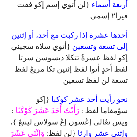
أربعة أسماء
{لن أتوي إسم إكو ففت
فيرا٢ إسمي
أحدها عشرة إذا ركبت مع أحد، أو إثنين
إلى تسعة وتسعين
{أتوي سلاه سجيني
إكو لفظ عشرةٌ تتكلا ديسوسن سرتا
لفظ أحدٍ أتوا لفظ إثنين تكا مريڠ لفظ
تسعة لن لفظ تسعين
نحو رأيت أحد عشر كوكبا
{إكو
:
رَأَيْتُ أَحَدَ عَشَرَ كَوْكَبًا
سؤمفاما لفظ :
ويس نڠالي إڠسون إڠ سولاس لينتڠ }،
وإثنى عشر وارثا
{لن لفظ:
وَإِثْنَى عَشَرَ