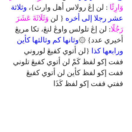
وَارِثًا
: لن إڠ رولاس أهل وارث}،
وثلاثة
عشر
رجلا إلى أخره
{ لن
وَثَلَاثَةَ عَشَرَ
رَجُلًا
: لن إڠ تلولس واوڠ لنڠ، تكا مريڠ
أخيري عدد} ۞
وثانها كم وثالثها كأين
ورابعها كذا
{لن أتوي كفيڠ لوروني
ففت إكو لفظ كَمْ لن أتوي كفيڠ تلوني
ففت إكو لفظ كأين لن أتوي كفيڠ
ففتي ففت إكو لفظ كَذَا