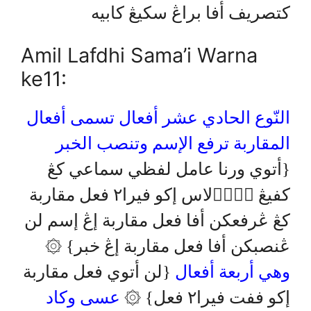
كتصريف أفا براڠ سكيڠ كابيه
Amil Lafdhi Sama’i Warna
ke11:
النّوع الحادي عشر أفعال تسمى أفعال
المقاربة ترفع الإسم وتنصب الخبر
{أتوي ورنا عامل لفظي سماعي كڠ
كفيڠ سۤوۤلاس إكو فيرا٢ فعل مقاربة
كڠ ڠرفعكن أفا فعل مقاربة إڠ إسم لن
ڠنصبكن أفا فعل مقاربة إڠ خبر} ۞
وهي أربعة أفعال
{لن أتوي فعل مقاربة
إكو ففت فيرا٢ فعل} ۞
عسى وكاد