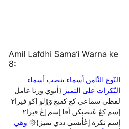
Amil Lafdhi Sama’i Warna ke
8:
النّوع الثّامن أسماء تنصب أسماء
النّكرات على التميز
{أتوي ورنا عامل
لفظي سماعي كڠ كفيڠ وَوْلو إكو فيرا٢
إسم كڠ ڠنصبكن أفا إسم إڠ فيرا٢
إسم نكرة إڠأتسي ددي تميز}۞
وهي