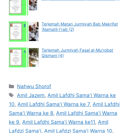
Terjemah Matan Jurmiyah Bab Makrifat
‘Alamatil-I’rab (2)
Terjemah Jurmiyah Fasal al-Mu’robat
Qismani (4)
Categories
Nahwu Shorof
Tags
Amil Jazem
,
Amil Lafdhi Sama'i Warna ke
10
,
Amil Lafdhi Sama'i Warna ke 7
,
Amil Lafdhi
Sama'i Warna ke 8
,
Amil Lafdhi Sama'i Warna
ke 9
,
Amil Lafdhi Sama'i Warna ke11
,
Amil
Lafdzi Sama'i
,
Amil Lafdzi Sama'i Warna 10
,