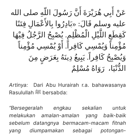
عَنْ أَبِي هُرَيْرَةَ أَنَّ رَسُولَ اللّهِ صلى الله
عليه وسلم قَالَ: «بَادِرُوا بِالأَعْمَالِ فِتَنًا
كَقِطَعِ اللَّيْلِ الْمُظْلِمِ. يُصْبِحُ الرَّجُلُ فِيْهَا
مُؤْمِناً وَيُمْسِي كَافِراً. أَوْ يُمْسِي مُؤْمِناً
وَيُصْبِحُ كَافِراً. يَبِيعُ دِينَهُ بِعَرَضٍ مِنَ
الدُّنْيَا، رَوَاهُ مُسْلِمٌ
Artinya:
Dari Abu Hurairah r.a. bahawasanya
Rasulullah ﷺ bersabda:
“Bersegeralah engkau sekalian untuk
melakukan amalan-amalan yang baik-baik
sebelum datangnya bermacam-macam fitnah
yang diumpamakan sebagai potongan-