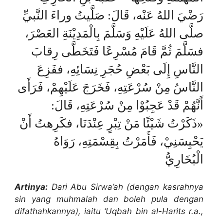
رَضْيَ اللهُ عَنْه، قَالَ: صَلَّيتُ وراءَ النَّبيِّ
صلَّى اللهُ عَلَيْهِ وَسَلَّمَ بِالْمَدِيْنَةِ العَصْرَ،
فسَلَّمَ ثُمَّ قَامَ مُسْرِعًا فَتَخَطَّى رِقابَ
النَّاسِ إِلَى بَعْضِ حُجَرِ نِسَائِهِ، ففَزِعَ
النَّاسُ مِنْ سُرْعَتِهِ، فَخَرَجَ عَلَيْهِمْ، فَرَأَى
أَنَّهُمْ قَدْ عَجِبُوْا مِنْ سُرْعَتِهِ، قَالَ:
«ذَكَرْتُ شَيْئًا مَنْ تِبْرٍ عِنْدَنَا، فكَرِهتُ أَنْ
يَحْبِسَنِيْ، فَأَمَرْتُ بِقِسْمَتِهِ، رَوَاهُ
الْبُخَارِيُّ
Artinya:
Dari Abu Sirwa’ah (dengan kasrahnya
sin yang muhmalah dan boleh pula dengan
difathahkannya), iaitu ‘Uqbah bin al-Harits r.a.,