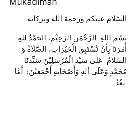
Mukadimah
السّلام عليكم ورحمة الله وبركاته
بِسْمِ اللهِ الرَّحْمَنِ الرَّحِيْمِ، الحَمْدُ للهِ
أَمَرَنَا بِأَنْ نَّسْتَبِقَ الْخَيْرَاتِ، الصَّلَاةُ وَ
السَّلامُ عَلىَ سَيِّدِ الْمُرْسَلِيْنَ سَيِّدِنَا
مُحَمَّدٍ وَعَلَى آلِهِ وَأَصْحَابِهِ أَجْمَعِيْنَ: أَمَّا
بَعْدُ