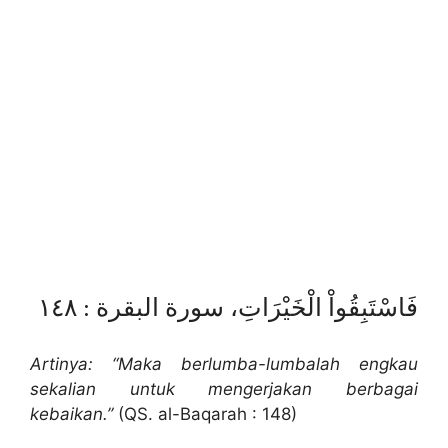
فَاسْتَبِقُواْ الْخَيْرَاتِ، سورة البقرة : ١٤٨
Artinya: “Maka berlumba-lumbalah engkau
sekalian untuk mengerjakan berbagai
kebaikan.”
(QS. al-Baqarah : 148)