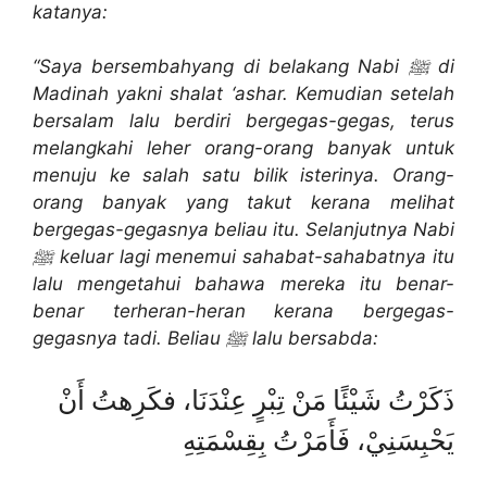
katanya:
“Saya bersembahyang di belakang Nabi ﷺ di
Madinah yakni shalat ‘ashar. Kemudian setelah
bersalam lalu berdiri bergegas-gegas, terus
melangkahi leher orang-orang banyak untuk
menuju ke salah satu bilik isterinya. Orang-
orang banyak yang takut kerana melihat
bergegas-gegasnya beliau itu. Selanjutnya Nabi
ﷺ keluar lagi menemui sahabat-sahabatnya itu
lalu mengetahui bahawa mereka itu benar-
benar terheran-heran kerana bergegas-
gegasnya tadi. Beliau ﷺ lalu bersabda:
ذَكَرْتُ شَيْئًا مَنْ تِبْرٍ عِنْدَنَا، فكَرِهتُ أَنْ
يَحْبِسَنِيْ، فَأَمَرْتُ بِقِسْمَتِهِ