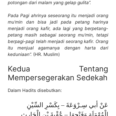
potongan dari malam yang gelap gulita”.
Pada Pagi ahrinya seseorang itu menjadi orang
mu’min dan bisa jadi pada petang harinya
menjadi orang kafir, ada lagi yang berpetang-
petang masih sebagai seorang mu’min, tetapi
berpagi-pagi telah menjadi seorang kafir. Orang
itu menjual agamanya dengan harta dari
keduniaan”.
(HR. Muslim)
Kedua Tentang
Mempersegerakan Sedekah
Dalam Hadits disebutkan:
عَنْ أبي سِـرْوَعَةَ – بِكَسْرِ السِّيْنِ
الْمُهْمَلَةِ وَفَتْحِهَا – عُقْبةَ بْنِ الْحَارِثِ