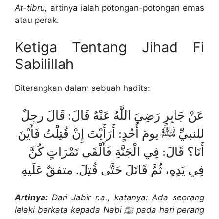
At-tibru,
artinya ialah potongan-potongan emas
atau perak.
Ketiga Tentang Jihad Fi
Sabilillah
Diterangkan dalam sebuah hadits:
عَنْ جَابِرٍ رَضِيَ اللَّهُ عَنْهُ قَالَ: قَالَ رجلٌ
للنبيِّ ﷺ يومَ أُحُدٍ: أَرَأَيْتَ إِنْ قُتِلْتُ فَأَيْنَ
أَنَا؟ قَالَ: فِي الْجَنَّةِ فَأَلْقَى تَمْرَاتٍ كُنَّ
فِي يَدِهِ، ثُمَّ قَاتَلَ حَتَّى قُتِلَ. متفقٌ عَلَيهِ
Artinya:
Dari Jabir r.a., katanya: Ada seorang
lelaki berkata kepada Nabi ﷺ pada hari perang