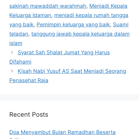
sakinah mawaddah warahmah
,
Menjadi Kepala
Keluarga Idaman
,
menjadi kepala rumah tangga
yang baik
,
Pemimpin keluarga yang baik
,
Suami
teladan
,
tanggung jawab kepala keluarga dalam
islam
Syarat Sah Shalat Jumat Yang Harus
Difahami
Kisah Nabi Yusuf AS Saat Menjadi Seorang
Penasehat Raja
Recent Posts
Doa Menyambut Bulan Ramadhan Beserta