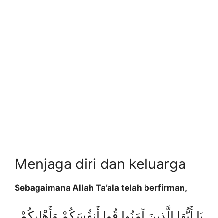
Menjaga diri dan keluarga
Sebagaimana Allah Ta’ala telah berfirman,
يَا أَيُّهَا الَّذِينَ آمَنُوا قُوا أَنفُسَكُمْ وَأَهْلِيكُمْ