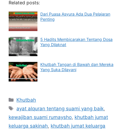
Related posts:
Dari Puasa Asyura Ada Dua Pelajaran
Penting
5 Hadits Membicarakan Tentang Dosa
Yang Dilaknat
Khutbah Tangan di Bawah dan Mereka
Yang Suka Dilayani
Categories
Khutbah
Tags
ayat alquran tentang suami yang baik
,
kewajiban suami rumaysho
,
khutbah jumat
keluarga sakinah
,
khutbah jumat keluarga