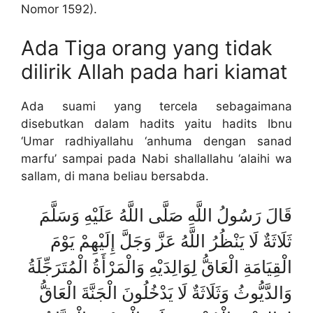
Nomor 1592).
Ada Tiga orang yang tidak
dilirik Allah pada hari kiamat
Ada suami yang tercela sebagaimana
disebutkan dalam hadits yaitu hadits Ibnu
‘Umar radhiyallahu ‘anhuma dengan sanad
marfu’ sampai pada Nabi shallallahu ‘alaihi wa
sallam, di mana beliau bersabda.
قَالَ رَسُولُ اللَّهِ صَلَّى اللَّهُ عَلَيْهِ وَسَلَّمَ
ثَلَاثَةٌ لَا يَنْظُرُ اللَّهُ عَزَّ وَجَلَّ إِلَيْهِمْ يَوْمَ
الْقِيَامَةِ الْعَاقُّ لِوَالِدَيْهِ وَالْمَرْأَةُ الْمُتَرَجِّلَةُ
وَالدَّيُّوثُ وَثَلَاثَةٌ لَا يَدْخُلُونَ الْجَنَّةَ الْعَاقُّ