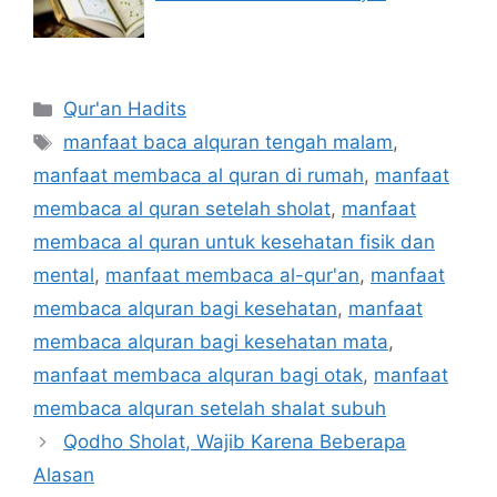
Categories
Qur'an Hadits
Tags
manfaat baca alquran tengah malam
,
manfaat membaca al quran di rumah
,
manfaat
membaca al quran setelah sholat
,
manfaat
membaca al quran untuk kesehatan fisik dan
mental
,
manfaat membaca al-qur'an
,
manfaat
membaca alquran bagi kesehatan
,
manfaat
membaca alquran bagi kesehatan mata
,
manfaat membaca alquran bagi otak
,
manfaat
membaca alquran setelah shalat subuh
Qodho Sholat, Wajib Karena Beberapa
Alasan