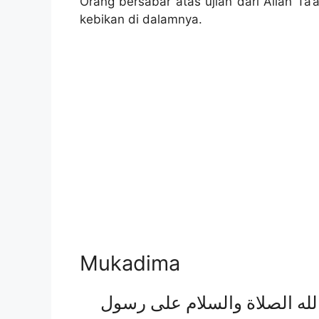
Orang bersabar atas ujian dari Allah Ta’
kebikan di dalamnya.
Mukadima
السّلام عليكم ورحمة الله وبركاته، الحمد لله الصلاة والسلام على رسول