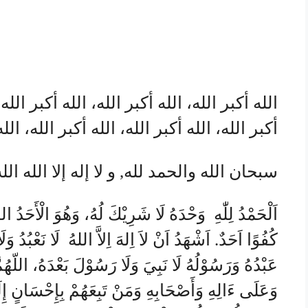
الله أكبر الله، الله أكبر الله، الله أكبر الله،
أكبر الله، الله أكبر الله، الله أكبر الله، الل
سبحان الله والحمد لله, و لا إله إلا الله الل
اَلْحَمْدُ لِلّٰهِ وَحْدَهُ لَا شَرِيْكَ لُهُ، وَهُوَ الْأَحَدُ الص
كُفُوًا اَحَدٌ. اَشْهَدُ اَنْ لاَ اِلهَ اِلاَّ اللهُ لَا نَعْبُدُ وَلَا
عَبْدُهُ وَرَسُوْلُهُ لَا نَبِيَ وَلَا رَسُوْلَ بَعْدَهُ، اللّهُ
وَعَلَى ءَالِهِ وَأَصْحَابِهِ وَمَنْ تَبِعَهُمْ بِإِحْسَانٍ إِلَ