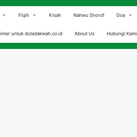
Fiqih
Kisah
Nahwu Shorof
Doa
aimer untuk dutadakwah.co.id
About Us
Hubungi Kam