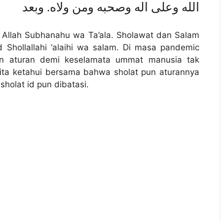
الله وعلى اله وصحبه ومن ولاه. وبعد
at Allah Subhanahu wa Ta’ala. Sholawat dan Salam
Shollallahi ‘alaihi wa salam. Di masa pandemic
ngan aturan demi keselamata ummat manusia tak
ita ketahui bersama bahwa sholat pun aturannya
 sholat id pun dibatasi.