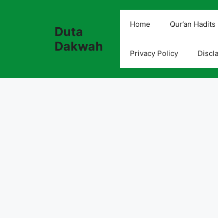
Skip
to
Home
Qur’an Hadits
Duta
content
Dakwah
Privacy Policy
Discl