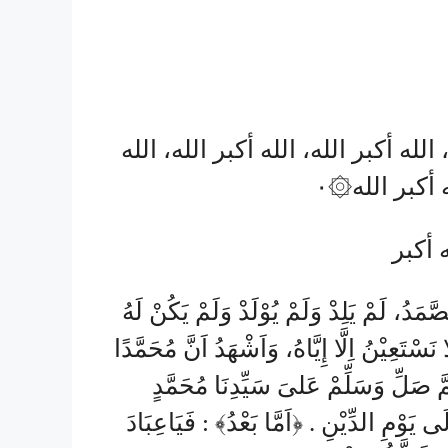
 الله أكبر الله، الله أكبر الله، الله
ه أكبر الله۞٠
ه أكبر
َّمَدُ، لَمْ يَلِدْ وَلَمْ يُوْلَدْ وَلَمْ يَكُنْ لَهُ
 نَسْتَعِيْنُ اِلَّا إِيَّاهُ، وَاَشْهَدُ اَنَّ مُحَمَّدًا
مَّ صَلِّ وَسَلِّمْ عَلىَ سَيِّدِنَا مُحَمَّدٍ
ى يَوْمِ الدِّيْنِ . ﴿اَمَّا بَعْدُ﴾ : فَيَاعِبَادَ