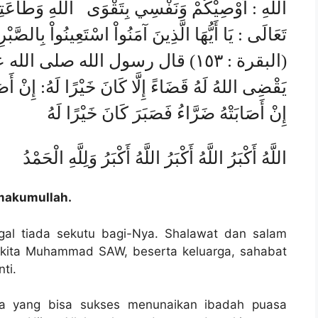
اللهِ : اُوْصِيْكُمْ وَنَفْسِي بِتَقْوَى اللهِ وَطَاعَتِهِ
تَعَالَى : يَا أَيُّهَا الَّذِينَ آمَنُواْ اسْتَعِينُواْ بِالصَّبْ
البقرة : ١٥٣) قال رسول الله صلى الله ع
يَقْضِى اللهُ لَهُ قَضَاءً إِلَّا كَانَ خَيْرًا لَهُ: إِنْ أَصَ
إِنْ أَصَابَتْهُ ضَرَّاءُ فَصَبَرَ كَانَ خَيْرًا لَهُ
اللَّهُ أَكْبَرُ اللَّهُ أَكْبَرُ اللَّهُ أَكْبَرُ وَلِلَّهِ الْحَمْدُ
makumullah
.
gal tiada sekutu bagi-Nya. Shalawat dan salam
 kita Muhammad SAW, beserta keluarga, sahabat
ti.
ua yang bisa sukses menunaikan ibadah puasa