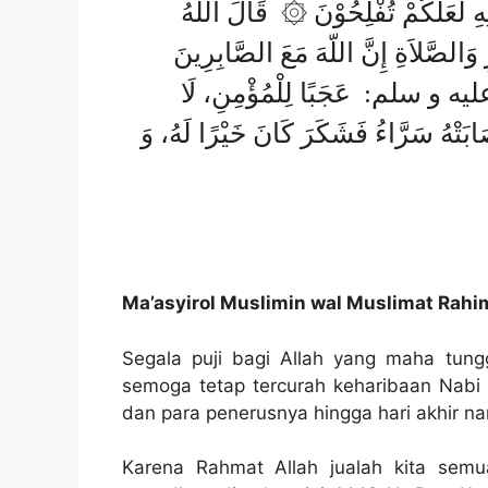
 لَعَلَّكُمْ تُفْلِحُوْنَ ۞ قَالَ اللهُ
رِ وَالصَّلاَةِ إِنَّ اللّهَ مَعَ الصَّابِرِينَ
(ليه و سلم: عَجَبًا لِلْمُؤْمِنِ، لَا
ابَتْهُ سَرَّاءُ فَشَكَرَ كَانَ خَيْرًا لَهُ، وَ
Ma’asyirol
Muslimin wal Muslimat
Rahi
Segala puji bagi Allah yang maha tung
semoga tetap tercurah keharibaan Nabi
dan para penerusnya hingga hari akhir nan
Karena Rahmat Allah jualah kita sem