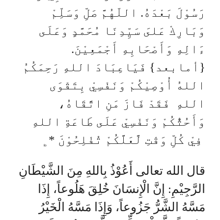
رَسُوْلَ بَعْدَهُ. اللّهُمَّ صَلِّ وَسَلِّمْ
وَبَارِكْ عَلىَ سَيِّدِنَا مُحَمَّدٍ وَعَلَى
ءَالِهِ وَأَصْحَابِهِ أَجْمَعِيْنَ.
{أمابعد} فَيَاعِبَادَ اللهِ رَحِمَكُمُ
اللهُ أُوْصِيْكُمْ وَنَفْسِيْ بِتَقْوَى
اللهِ فَقَدْ فَازَ مَنِ اتَّقَاهُ،
وَأَحُثُّكُمْ وَنَفْسِيْ عَلَى طَاعَةِ اللهِ
فِيْ كُلِّ وَقْتِ لَّعَلَّكُمْ تُفْلِحُوْنَ *﯁
قال الله تعالى أَعُوْذُ بِاللهِ مِنَ الشَّيْطَانِ
الرَّجِيْمِ: إِنَّ الْإِنسَانَ خُلِقَ هَلُوعاً، إِذَا
مَسَّهُ الشَّرُّ جَزُوعاً، وَإِذَا مَسَّهُ الْخَيْرُ