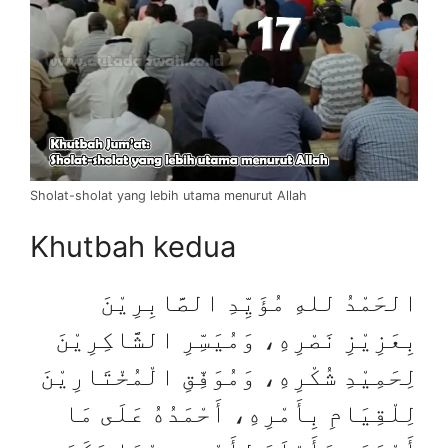
Sholat-sholat yang lebih utama menurut Allah
Khutbah kedua
الحَمْدُ للهِ مُؤَيِّدِ الصَّابِرِيْنَ
بِعَزِيْزِ نَصْرِهِ، وَمُيَسِّرِ الشَّاكِرِيْنَ
لِحَمِيْدِ شُكْرِهِ، وَمُوَفِّقِ الْمُخْتَارِيْنَ
لِلْقِيَامِ بِأَمْرِهِ، أَحْمَدُهُ عَلَى مَا