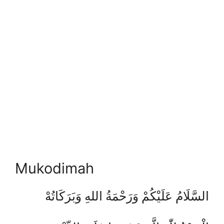
Mukodimah
السَّلَامُ عَلَيْكُمْ وَرَحْمَةُ اللهِ وَبَرَكَاتُهْ