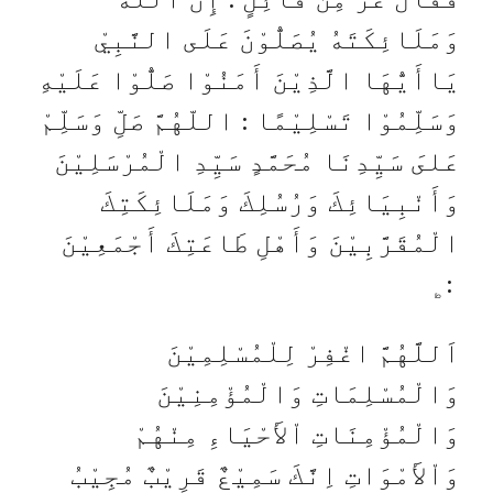
وَمَلَائِكَتَهُ يُصَلُّوْنَ عَلَى النَّبِيْ
يَاأَيُّهَا الَّذِيْنَ أَمَنُوْا صَلُّوْا عَلَيْهِ
وَسَلِّمُوْا تَسْلِيْمًا : اللّهُمَّ صَلِّ وَسَلِّمْ
عَلىَ سَيِّدِنَا مُحَمَّدٍ سَيِّدِ الْمُرْسَلِيْنَ
وَأَنْبِيَائِكَ وَرُسُلِكَ وَمَلَائِكَتِكَ
الْمُقَرَّبِيْنَ وَأَهْلِ طَاعَتِكَ أَجْمَعِيْنَ
:﯁
اَللَّهُمَّ اغْفِرْ لِلْمُسْلِمِيْنَ
وَالْمُسْلِمَاتِ وَالْمُؤْمِنِيْنَ
وَالْمُؤْمِنَاتِ اْلأَحْيَاءِ مِنْهُمْ
وَاْلأَمْوَاتِ اِنَّكَ سَمِيْعٌ قَرِيْبٌ مُجِيْبُ