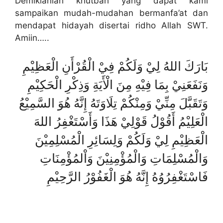
Demikianlah khutbah yang dapat kami
sampaikan mudah-mudahan bermanfa’at dan
mendapat hidayah disertai ridho Allah SWT.
Amiin…..
بَارَكَ اللهُ لِيْ وَلَكُمْ فِيْ الْقُرْأَنِ الْعَظِيْمِ
وَنَفَعَنِيْ بِمَا فِيْهِ مِنَ الْأَيَةِ وَذِكْرِ الْحَكِيْمِ
وَتَقَبَّلَ مِنِّيْ وَمِنْكُمْ تِلَاوَتَهُ إِنَّهُ هُوَ السَّمِيْعُ
الْعَلِيْمُ أَقُوْلُ قَوْلِيْ هَذَا وَأَسْتَغْفِرُ اللهَ
الْعَظِيْمِ لِيْ وَلَكُمْ وَلِسَائِرِ الْمُسْلِمِيْنَ
وَالْمُسْلِمَاتِ وَالْمُؤْمِنِيْنَ وَاْلمُؤْمِنَاتِ
فَاسْتَغْفِرُوُهُ إِنَّهُ هُوَ الْغَفُوْرُ الرَّحِيْمِ