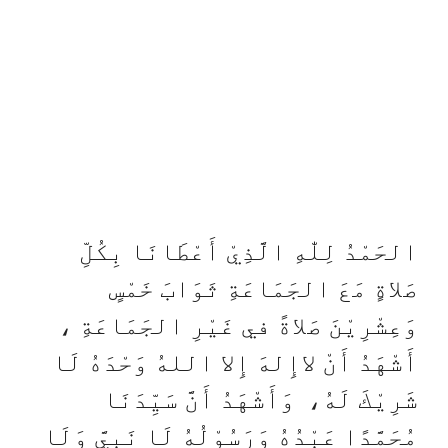
الحَمْدُ لِلّٰهِ الَّذِيْ أَعْطَانَا بِكُلِّ
صَلاةٍ مَعَ الجَمَاعَةِ ثَوَابَ خَمْسٍ
وَعِشْرِيْنَ صَلاةً في غَيْرِ الجَمَاعَةِ ،
أَشْهَدُ أَنْ لاإِلهَ إِلا اللهُ وَحْدَهُ لَا
شَرِيْكَ لَهُ، وَأَشْهَدُ أَنَّ سَيِّدَنَا
مُحَمَّدًا عَبْدُهُ وَرَسُوْلُهُ لَا نَبِيَّ وَلَا