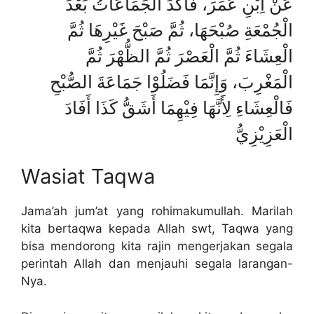
عَنْ اِبْنِ عُمَرَ، فَآكَدَ الْجَمَاعَاتُ بَعْدَ
الْجُمْعَةِ صُبْحَهَا، ثُمَّ صَبْحَ غَيْرِهَا ثُمَّ
الْعِشَاءَ ثُمَّ الْعَصْرَ ثُمَّ الظُّهْرَ ثُمَّ
الْمَغْرِبَ، وَإِنَّمَا فَضَلُوْا جَمَاعَةَ الصُّبْحِ
فَالْعِشَاءِ لِأَنَّهَا فِيْهِمَا أَشَقُّ كَذَا أَفَادَ
الْعَزِيْزِيُّ
Wasiat Taqwa
Jama’ah jum’at yang rohimakumullah. Marilah
kita bertaqwa kepada Allah swt, Taqwa yang
bisa mendorong kita rajin mengerjakan segala
perintah Allah dan menjauhi segala larangan-
Nya.