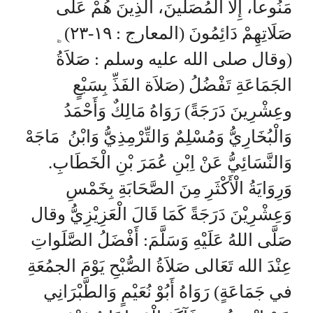
مَنُوعاً، إِلَّا الْمُصَلِّينَ، الَّذِينَ هُمْ عَلَى
صَلَاتِهِمْ دَائِمُونَ (المعارج : ١٩-٢٣)﯁
(وقال صلى الله عليه وسلم : صَلاَةُ
الجَمَاعَةِ تَفْضُلُ (صَلاَة الفَذِّ بِسَبْعٍ
وعِشْرِينَ دَرَجَةً) رَوَاهُ مَالِكٌ وَأَحْمَدُ
وَالْبُخَارِيُّ وَمُسْلِمٌ وَالتِّرْمِذِيُّ وَابْنُ مَاجَهْ
وَالنَّسَائِيُّ عَنْ اِبْنِ عُمَرَ بْنِ الْخَطَابِ.
وَرِوَايَةُ الْأَكْثَرِ مِنَ الصَّحَابَةِ بِخَمْسِ
وَعِشْرِيْنَ دَرَجَةً كَمَا قَالَ الْعَزِيْزِيُّ وقال
صَلَّى اللهُ عَلَيْهِ وَسَلَّمَ: أَفْضَلُ الصَّلَواتِ
عِنْدَ الله تَعَالى صَلاَةُ الصُّبْحِ يَوْمَ الجمُعَةِ
في جَمَاعَةٍ) رَوَاهُ أَبُوْ نُعَيْمٍ وَالطَّبْرَانِي