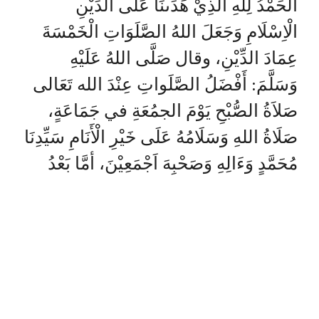
الْحَمْدُ لِلّٰهِ الَّذِيْ هَدَىنَا عَلَى الدِّيْنِ
الْاِسْلَامِ وَجَعَلَ اللهُ الصَّلَوَاتِ الْخَمْسَةَ
عِمَادَ الدِّيْنِ، وقال صَلَّى اللهُ عَلَيْهِ
وَسَلَّمَ: أَفْضَلُ الصَّلَواتِ عِنْدَ الله تَعَالى
صَلاَةُ الصُّبْحِ يَوْمَ الجمُعَةِ في جَمَاعَةٍ،
صَلَاةُ اللهِ وَسَلَامُهُ عَلَى خَيْرِ الْأَنَامِ سَيِّدِنَا
مُحَمَّدٍ وَءَالِهِ وَصَحْبِهَ اَجْمَعِيْنَ، أمَّا بَعْدُ