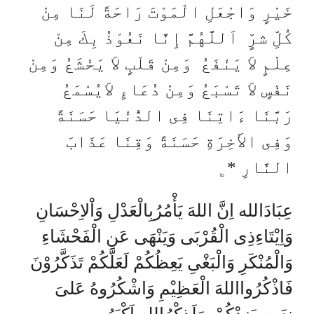
خَيْرٍ وَاجْعَلِ الْمَوْتَ رَاحَةً لَنَا مِنْ
كُلِّ شرٍّ اَللَّهُمَّ إِنَّا نَعُوْذُ بِكَ مِنْ
عِلْمٍ لاَ يَنْفَعُ وَمِنْ قَلْبٍ لاَ يَخْشَعُ وَمِنْ
نَفْسٍ لاَ تَسْبَعُ وَمِنْ دُعَاءٍ لاَيُسْمَعُ
رَبَّنَا ءَاتِنَا فِى الدُّنْيَا حَسَنَةً
وَفِى الأَخِرَةِ حَسَنَةً وَقِنَا عَذَابَ
النَّارِ *﯁
عِبَادَالله اِنَّ اللهَ يَأْمُرُبِالْعَدْلِ وَاْلاِحْسَانِ
وَاِيْتَاءِذِى الْقُرْبَى وَيَنْهَى عَنِ الْفَحْشَاءِ
وَالْمُنْكَرِ وَالْبَغْىِ يَعِظُكُمْ لَعَلَّكُمْ تَذَكَّرُوْنَ
فَاذْكُرُوااللهَ الْعَظِيْمِ وَاشْكُرُوهُ عَلىَ