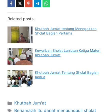
Related posts:
Khutbah Jum’at tentang Menegakkan
Sholat Bagian Pertama
Kewajiban Sholat Lanjutan Ketiga Materi
Khutbah Jum’at
Khutbah Jum’at Tentang Sholat Bagian
Kedua
Categories
Khutbah Jum'at
Tags
Berjama’ah itu dapat mengungguli sholat