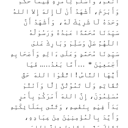
أَنْعَمَ، وَأَسْلَمَ لِأَمْرِهِ فِيْمَا حَكَمَ
وَأَبْرَمَ، أَشْهَدُ أَنْ لَاإِلهَ إِلا اللهُ
وَحْدَهُ لَا شَرِيْكَ لَهُ، وَأَشْهَدُ أَنَّ
سَيِّدَنَا مُحَمَّدًا عَبْدُهُ وَرَسُوْلُهُ
اللّهُمَّ صَلِّ وَسَلِّمْ وَبَارِكْ عَلىَ
سَيِّدِنَا مُحَمَّدٍ وَعَلَى ءَالِهِ وَأَصْحَابِهِ
أَجْمَعِيْنَ * …أَمَّا بَعْدُ….. فَيَا
أَيُّهَا النَّاسُ ! اتَّقُوْا اللهَ حَقَّ
تُقَاتِهِ وَلَا تَمُوُتُنَّ اِلَّا وَاَنْتُمْ
مُسْلِمُوْنَ، إِنَّ اللهَ أَمَرَكُمْ بِأَمْرٍ
بَدَأَ فِيْهِ بِنَفْسِهِ، وَثَنَّى بِمَلَائِكَتِهِ
وَأَيَّدَ بِالْمُؤْمِنِيْنَ مِنْ عِبَادِهِ،
فَقَالَ عَزَّ مِنْ قَائِلٍ : إِنَّ اللهَ